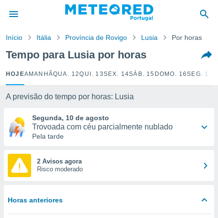
de
Início
Itália
Província de Rovigo
Lusia
Por horas
 da
empo.pt) foi
Tempo para Lusia por horas
or
is para
HOJE
AMANHÃ
QUA. 12
QUI. 13
SEX. 14
SÁB. 15
DOMO. 16
SEG. 17
T
e as
 fornecidas
 qualidade.
A previsão do tempo por horas: Lusia
r a este
s das
Segunda, 10 de agosto
opções:
Trovoada com céu parcialmente nublado
Pela tarde
ookies e
 forma
2 Avisos agora
Risco moderado
e digital
da,
m
Horas anteriores
 recolhidas
cookies ou