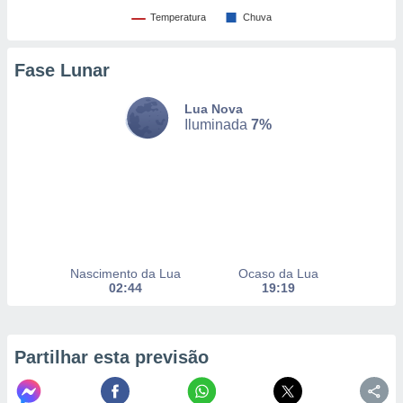
Temperatura
Chuva
nto, nós e
Fase Lunar
arceiros
cookies,
ores únicos
Lua Nova
Iluminada
7%
ias
s para
 aceder e
dados
ais como a
 este sitio
eços IP e
ores de
possível
Nascimento da Lua
Ocaso da Lua
02:44
19:19
es possam
os seus
oais com
nteresse
Partilhar esta previsão
o qual se
ara tal,
 o seu