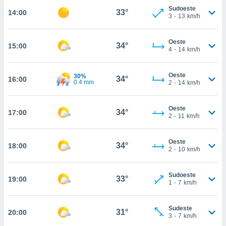
Sudoeste
33°
14:00
, permite-
3
-
13
km/h
ar a nossa
ara
ACEITAR
 fornecer-
Oeste
34°
15:00
E
4
-
14
km/h
os de alta
CONTINUAR
sem
sto.
Oeste
30%
34°
16:00
CONFIGURAÇÕES
0.4 mm
2
-
14
km/h
o botão
ontinuar",
r ao
Oeste
34°
17:00
itando a
2
-
11
km/h
de todos os
óprios ou
Oeste
parceiros,
34°
18:00
2
-
10
km/h
rmitem
lisar o
nto no
Sudoeste
33°
19:00
em como
1
-
7
km/h
 um perfil
para lhe
Sudeste
licidade e
31°
20:00
3
-
7
km/h