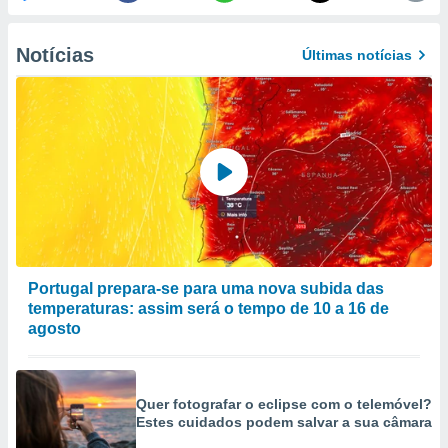
to ou opor-
essamento
Notícias
m qualquer
Últimas notícias
ando em “
 ou na
 Cookies
te.
 nossos
s o
o de
Portugal prepara-se para uma nova subida das
temperaturas: assim será o tempo de 10 a 16 de
e/ou aceder
ões num
agosto
utilizar
ados para
publicidade,
 para
Quer fotografar o eclipse com o telemóvel?
Estes cuidados podem salvar a sua câmara
a, utilizar