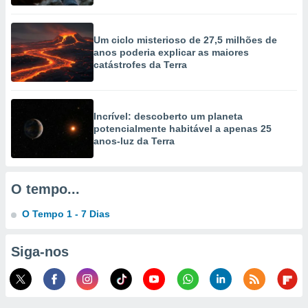
selecionar
a, criar
Um ciclo misterioso de 27,5 milhões de
personalizar
anos poderia explicar as maiores
tilizar
catástrofes da Terra
selecionar
dos, medir
nho da
Incrível: descoberto um planeta
, medir o
potencialmente habitável a apenas 25
o dos
anos-luz da Terra
r os
ravés de
O tempo...
s ou
s de dados
O Tempo 1 - 7 Dias
es fontes,
 e melhorar
ilizar dados
Siga-nos
ara
conteúdos.
ção