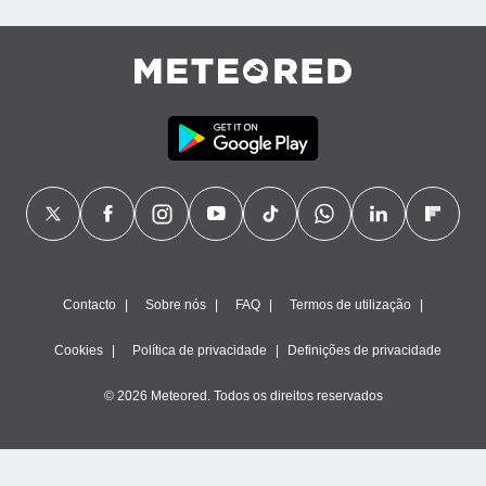
ão através
de
,
 e
dos,
publicidade
s, estudos
a e
mento de
ossos 1199
eiros
Contacto
Sobre nós
FAQ
Termos de utilização
Cookies
Política de privacidade
Definições de privacidade
© 2026 Meteored. Todos os direitos reservados