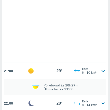
ados com
esmo. Pode
ais
s na nossa
 Cookies
e
u
nto a
omento,
 botão
de cookies
na parte
nossa
.
IVAMENTE,
Este
29°
21:00
6
-
10
km/h
as
Pôr-do-sol às
20h27m
tes a
Última luz às
21:00
tar a
Este
de cookies,
28°
22:00
8
-
14
km/h
uar a