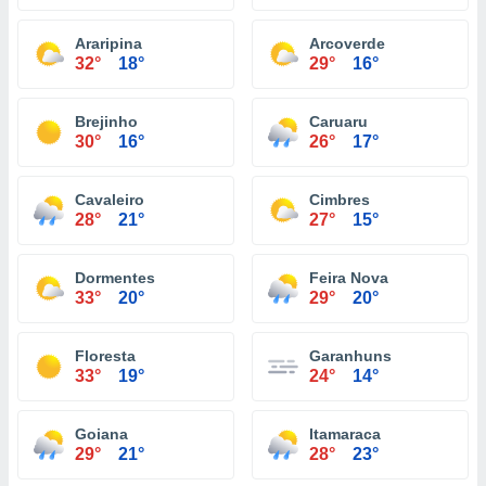
Araripina
Arcoverde
32°
18°
29°
16°
Brejinho
Caruaru
30°
16°
26°
17°
Cavaleiro
Cimbres
28°
21°
27°
15°
Dormentes
Feira Nova
33°
20°
29°
20°
Floresta
Garanhuns
33°
19°
24°
14°
Goiana
Itamaraca
29°
21°
28°
23°