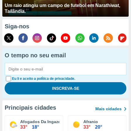
Um raio atingiu um campo de futebol em Narathiwat,
Tailândia.
Siga-nos
O tempo no seu email
Eu li e aceito a política de privacidade.
Principais cidades
Mais cidades
Afogados Da Ingazeira
Afranio
33°
18°
33°
20°