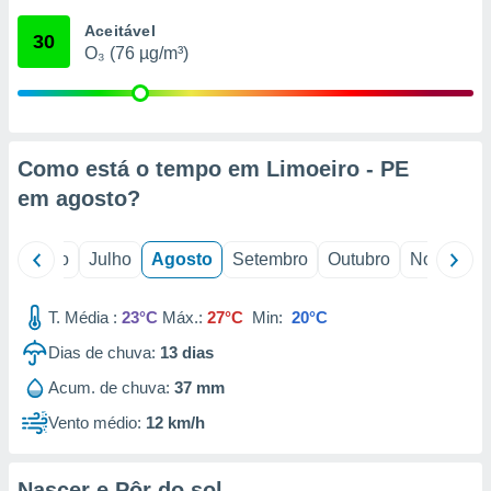
conteúdos.
Aceitável
30
O₃ (76 µg/m³)
ção
ão através
de
,
 e
Como está o tempo em Limoeiro - PE
em
agosto
?
dos,
publicidade
s, estudos
o
Junho
Julho
Agosto
Setembro
Outubro
Novembro
a e
mento de
T. Média :
23°C
Máx.:
27°C
Min:
20°C
ossos 1199
Dias de chuva:
13
dias
eiros
Acum. de chuva:
37 mm
Vento médio:
12 km/h
Nascer e Pôr do sol