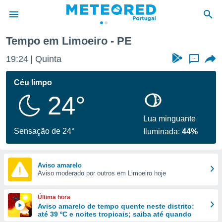
Tempo em Limoeiro - PE
de
19:24
Quinta
...
 da
empo.pt) foi
Céu limpo
or
24°
is para
e as
 fornecidas
Lua minguante
 qualidade.
Sensação de 24°
Iluminada:
44%
r a este
s das
opções:
Aviso amarelo
Aviso moderado por outros em Limoeiro hoje
ookies e
 forma
Última hora
e digital
Aviso amarelo de tempo quente neste distrito:
até 39 ºC e noites tropicais; saiba até quando
da,