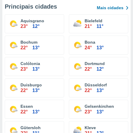
Principais cidades
Mais cidades
Aquisgrano
Bielefeld
23°
12°
21°
11°
Bochum
Bona
22°
13°
24°
13°
Colólonia
Dortmund
23°
13°
22°
12°
Duisburgo
Düsseldorf
22°
13°
22°
13°
Essen
Gelsenkirchen
22°
13°
23°
13°
Gütersloh
Kleve