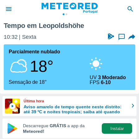
e
Tempo em Leopoldshöhe
de
10:32
Sexta
...
 da
empo.pt) foi
Parcialmente nublado
or
18°
is para
e as
 fornecidas
UV
3 Moderado
 qualidade.
Sensação de 18°
FPS
6-10
r a este
s das
opções:
Última hora
Aviso amarelo de tempo quente neste distrito:
ookies e
até 39 ºC e noites tropicais; saiba até quando
 forma
Descarregue
GRÁTIS
a app da
Instalar
e digital
Meteored!
da,