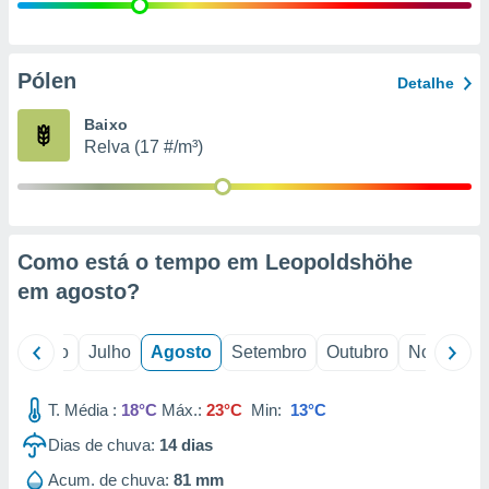
conteúdos.
ção
Pólen
Detalhe
ão através
de
Baixo
,
Relva (17 #/m³)
 e
dos,
publicidade
s, estudos
Como está o tempo em Leopoldshöhe
a e
mento de
em
agosto
?
ossos 1199
o
Junho
Julho
Agosto
Setembro
Outubro
Novembro
eiros
T. Média :
18°C
Máx.:
23°C
Min:
13°C
Dias de chuva:
14
dias
Acum. de chuva:
81 mm