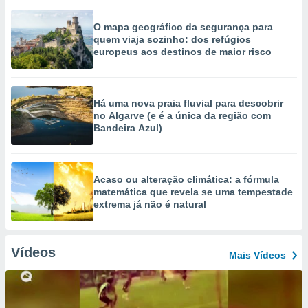
O mapa geográfico da segurança para
quem viaja sozinho: dos refúgios
europeus aos destinos de maior risco
Há uma nova praia fluvial para descobrir
no Algarve (e é a única da região com
Bandeira Azul)
Acaso ou alteração climática: a fórmula
matemática que revela se uma tempestade
extrema já não é natural
Vídeos
Mais Vídeos