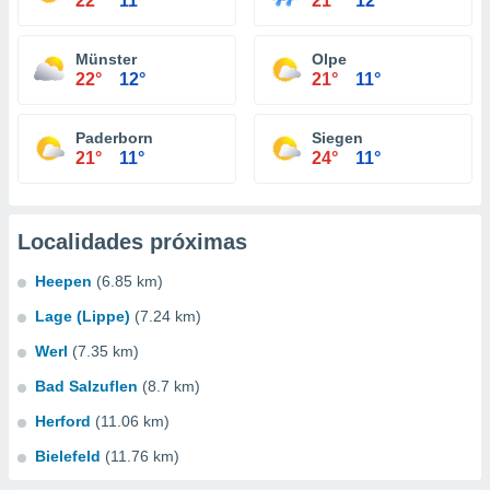
22°
11°
21°
12°
Münster
Olpe
22°
12°
21°
11°
Paderborn
Siegen
21°
11°
24°
11°
Localidades próximas
Heepen
(6.85 km)
Lage (Lippe)
(7.24 km)
Werl
(7.35 km)
Bad Salzuflen
(8.7 km)
Herford
(11.06 km)
Bielefeld
(11.76 km)