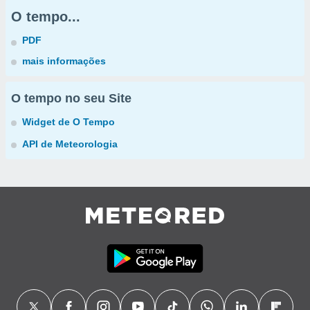
O tempo...
PDF
mais informações
O tempo no seu Site
Widget de O Tempo
API de Meteorologia