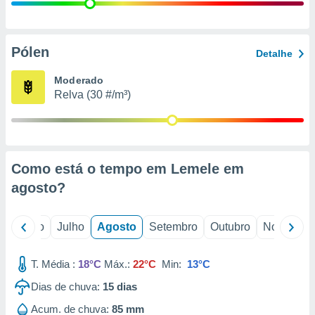
conteúdos.
ção
Pólen
Detalhe
ão através
de
Moderado
,
Relva (30 #/m³)
 e
dos,
publicidade
s, estudos
Como está o tempo em Lemele em
a e
mento de
agosto
?
ossos 1199
o
Junho
Julho
Agosto
Setembro
Outubro
Novembro
eiros
T. Média :
18°C
Máx.:
22°C
Min:
13°C
Dias de chuva:
15
dias
Acum. de chuva:
85 mm