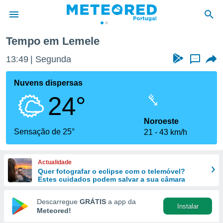
Tempo em Lemele
de
13:49
Segunda
...
 da
empo.pt) foi
Nuvens dispersas
or
24°
is para
e as
 fornecidas
Noroeste
 qualidade.
Sensação de 25°
21
43 km/h
r a este
s das
opções:
Actualidade
Quer fotografar o eclipse com o telemóvel?
ookies e
Estes cuidados podem salvar a sua câmara
 forma
Descarregue
GRÁTIS
a app da
Instalar
e digital
Meteored!
da,