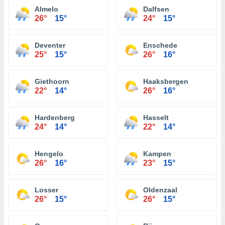
Almelo
Dalfsen
26°
15°
24°
15°
Deventer
Enschede
25°
15°
26°
16°
Giethoorn
Haaksbergen
22°
14°
26°
16°
Hardenberg
Hasselt
24°
14°
22°
14°
Hengelo
Kampen
26°
16°
23°
15°
Losser
Oldenzaal
26°
15°
26°
15°