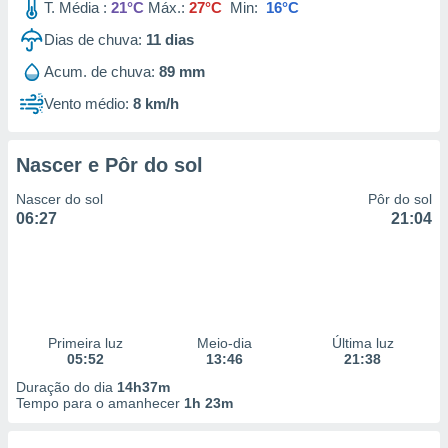
T. Média :
21°C
Máx.:
27°C
Min:
16°C
Dias de chuva:
11
dias
Acum. de chuva:
89 mm
Vento médio:
8 km/h
Nascer e Pôr do sol
Nascer do sol
Pôr do sol
06:27
21:04
Primeira luz
Meio-dia
Última luz
05:52
13:46
21:38
Duração do dia
14h37m
Tempo para o amanhecer
1h 23m