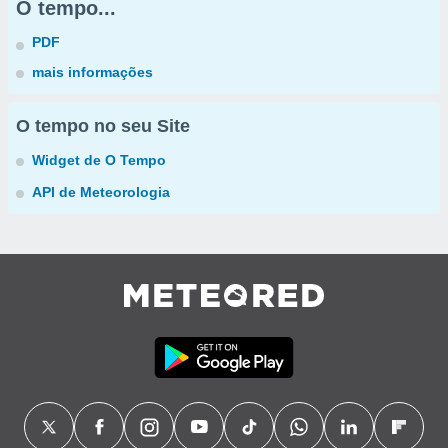
O tempo...
PDF
mais informações
O tempo no seu Site
Widget de O Tempo
API de Meteorologia