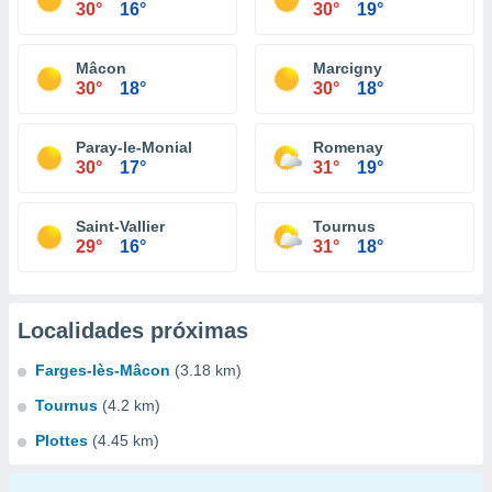
30°
16°
30°
19°
Mâcon
Marcigny
30°
18°
30°
18°
Paray-le-Monial
Romenay
30°
17°
31°
19°
Saint-Vallier
Tournus
29°
16°
31°
18°
Localidades próximas
Farges-lès-Mâcon
(3.18 km)
Tournus
(4.2 km)
Plottes
(4.45 km)