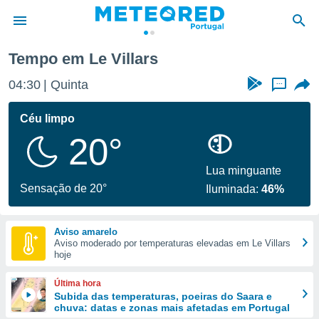
Le Villars
Tempo em Le Villars
de
04:30
Quinta
...
 da
empo.pt) foi
Céu limpo
or
20°
is para
e as
 fornecidas
Lua minguante
 qualidade.
Sensação de 20°
Iluminada:
46%
r a este
s das
opções:
Aviso amarelo
Aviso moderado por temperaturas elevadas em Le Villars
ookies e
hoje
 forma
Última hora
e digital
Subida das temperaturas, poeiras do Saara e
chuva: datas e zonas mais afetadas em Portugal
da,