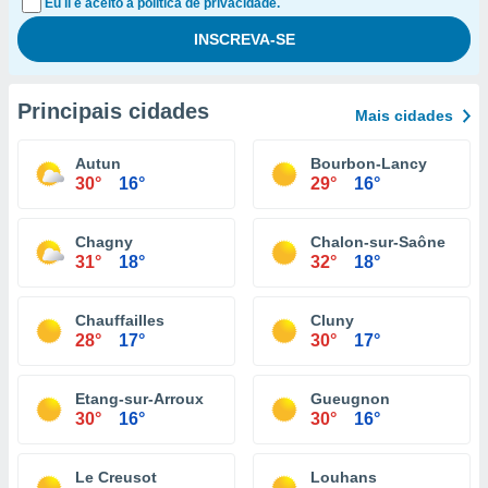
Eu li e aceito a política de privacidade.
Principais cidades
Mais cidades
Autun
Bourbon-Lancy
30°
16°
29°
16°
Chagny
Chalon-sur-Saône
31°
18°
32°
18°
Chauffailles
Cluny
28°
17°
30°
17°
Etang-sur-Arroux
Gueugnon
30°
16°
30°
16°
Le Creusot
Louhans