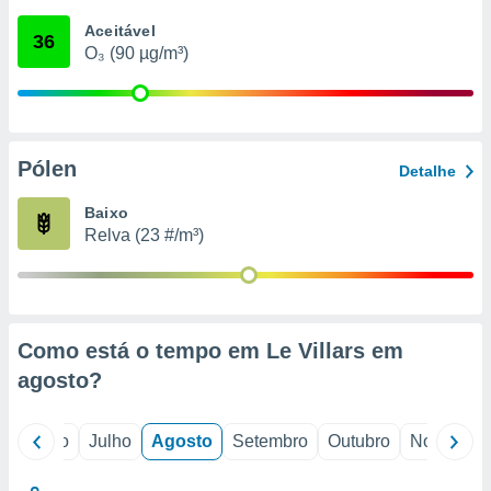
conteúdos.
Aceitável
36
O₃ (90 µg/m³)
ção
ão através
de
,
 e
Pólen
Detalhe
dos,
Baixo
publicidade
Relva (23 #/m³)
s, estudos
a e
mento de
ossos 1199
Como está o tempo em Le Villars em
eiros
agosto
?
o
Junho
Julho
Agosto
Setembro
Outubro
Novembro