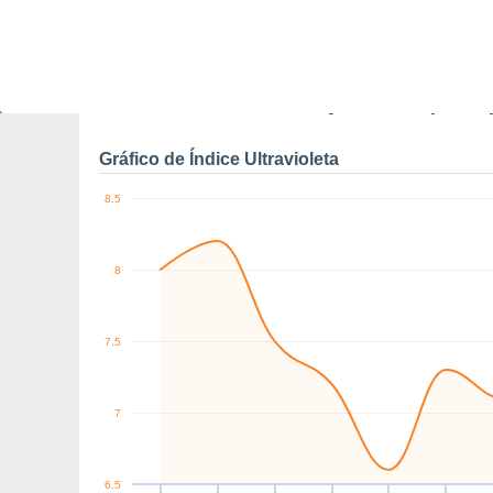
0
NW
S
SE
SE
SE
SE
km/h
Sex
7
Sáb
8
Dom
9
Seg
10
Ter
11
Qua
12
Q
Rajadas máximas do ven
Gráfico de Índice Ultravioleta
8.5
8
7.5
7
6.5