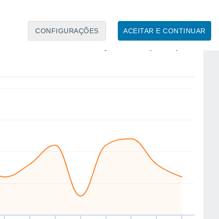
CONFIGURAÇÕES
ACEITAR E CONTINUAR
S
SE
W
NW
NW
NW
NW
NW
ui
13
Sex
14
Sáb
15
Dom
16
Seg
17
Ter
18
Qua
19
Qui
20
to
Velocidade média do vento