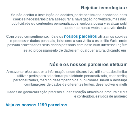
40
37°
37°
36°
36°
35°
Rejeitar tecnologias
34°
35
Se não aceitar a instalação de cookies, pode continuar a aceder ao nos
30
cookies necessários para assegurar a navegação no website, mas não 
publicidade ou conteúdos personalizados, embora possa visualizar publ
25
23°
22°
22°
21°
aceder ao nosso website através desta 
20°
19°
20
nossos parceiros
Com o seu consentimento, nós e os
utilizamos cookies
15
e processar dados pessoais, tais como a sua visita a este sitio Web, end
possam processar os seus dados pessoais com base num interesse legítimo,
10
se ao processamento de dados em qualquer altura, clicando em 
5
°C
Nós e os nossos parceiros efetuam
Sex
7
Sáb
8
Dom
9
Seg
10
Ter
11
Qua
12
Q
Armazenar e/ou aceder a informações num dispositivo, utilizar dados limitad
Temperatura Máxima
Te
utilizar perfis para selecionar publicidade personalizada, criar perfi
personalizados, medir o desempenho da publicidade, medir o desempen
combinações de dados de diferentes fontes, desenvolver e melhor
Gráficos de Precipitação – Névoa
Dados de geolocalização precisos e identificação através da procura de di
e conteúdos, estudos de audiênc
Chuva, neve e nebulosi
Veja os nossos 1199 parceiros
10
10
1018
1018
1018