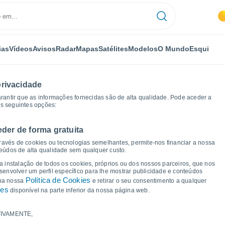
ias
Vídeos
Avisos
Radar
Mapas
Satélites
Modelos
O Mundo
Esqui
privacidade
arantir que as informações fornecidas são de alta qualidade. Pode aceder a
as seguintes opções:
eder de forma gratuita
Gráficos de tempo
ravés de cookies ou tecnologias semelhantes, permite-nos financiar a nossa
teúdos de alta qualidade sem qualquer custo.
a Le Vigan
 a instalação de todos os cookies, próprios ou dos nossos parceiros, que nos
nvolver um perfil específico para lhe mostrar publicidade e conteúdos
Política de Cookies
 na nossa
e retirar o seu consentimento a qualquer
ies
disponível na parte inferior da nossa página web.
IVAMENTE,
a e ponto de orvalho para os próximos 14 dias