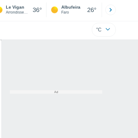
Le Vigan
Albufeira
Lisboa
36°
26°
Arrondissement of Le Vigan
Faro
Lisboa
°C