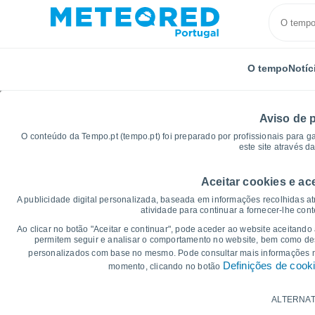
O tempo
Notíc
Aviso de 
O conteúdo da Tempo.pt (tempo.pt) foi preparado por profissionais para g
este site através d
Aceitar cookies e ac
Início
França
Occitânia
Gard
Le Vigan
A publicidade digital personalizada, baseada em informações recolhidas at
atividade para continuar a fornecer-lhe con
Gráficos do tempo par
Ao clicar no botão "Aceitar e continuar", pode aceder ao website aceitando
permitem seguir e analisar o comportamento no website, bem como dese
personalizados com base no mesmo. Pode consultar mais informações
14 dias
7 dias
Definições de cook
momento, clicando no botão
Gráficos da Temperatura
ALTERNAT
Temperatura Máxima, temperatura mínim