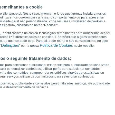
39°
38°
38°
37°
35°
35°
 semelhantes a cookie
34°
31°
so site tempo.pt. Neste caso, informamo-lo de que apenas instalaremos os
utilizaremos cookies para analisar o comportamento ou para apresentar
24°
icidade geral não personalizada. Pode recusar a instalação de cookies e
24°
24°
22°
assinatura, clicando no botão "Recusar".
21°
20°
20°
19°
, identificadores únicos ou tecnologias semelhantes para armazenar, aceder
ereços IP e identificadores de cookies. É possível que alguns fornecedores
 ao qual se pode opor. Para tal, pode retirar o seu consentimento ou opor-
Definições
Política de Cookies
“
” ou na nossa
neste website.
os o seguinte tratamento de dados:
ui
13
Sex
14
Sáb
15
Dom
16
Seg
17
Ter
18
Qua
19
Qui
20
os para selecionar publicidade, criar perfis para publicidade personalizada,
mperatura Mínima
Ponto de orvalho
s para personalizar conteúdos, utilizar perfis para selecionar conteúdos
ho dos conteúdos, compreender os públicos através de estatísticas ou
ar serviços, utilizar dados limitados para selecionar conteúdos.
spositivos, publicidade e conteúdos personalizados, medição de publicidade
ia e desenvolvimento de serviços.
dade para os próximos 14 dias
100
21
75
1018