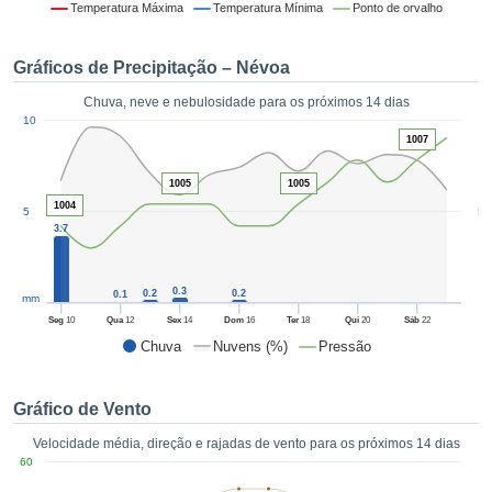
da em
Temperatura Máxima
Temperatura Mínima
Ponto de orvalho
 recolhidas
 cookies ou
Gráficos de Precipitação – Névoa
logias
s, permite-
Chuva, neve e nebulosidade para os próximos 14 dias
iar a nossa
1
10
de para
ACEITAR
1007
a fornecer-
E
dos de alta
CONTINUAR
1005
1005
ade sem
1004
5
5
r custo.
3.7
CONFIGURAÇÕES
 no botão
continuar",
eder ao
0.3
0.2
0.2
0.1
mm
ceitando a
Seg
10
Qua
12
Sex
14
Dom
16
Ter
18
Qui
20
Sáb
22
de todos os
Chuva
Nuvens (%)
Pressão
róprios ou
 parceiros,
permitem
Gráfico de Vento
analisar o
mento no
Velocidade média, direção e rajadas de vento para os próximos 14 dias
 bem como
60
r um perfil