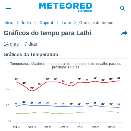
Início
Índia
Gujarat
Lathi
Gráficos de tempo
o de
Gráficos do tempo para Lathi
cidade
eúdo da
14 dias
7 dias
empo.pt) foi
ado por
Gráficos da Temperatura
nais para
r que as
Temperatura Máxima, temperatura mínima e ponto de orvalho para os
próximos 14 dias
 fornecidas
35
 qualidade.
32°
32°
er a este
32°
32°
32°
32°
32°
32°
32°
31°
31°
31°
31°
avés das
29°
30
s opções:
cookies e
25°
25°
25°
25°
25°
25°
25°
25°
25°
25°
25°
25°
25°
24°
25
de forma
uita
ade digital
°C
lizada,
Seg
10
Qua
12
Sex
14
Dom
16
Ter
18
Qui
20
Sáb
22