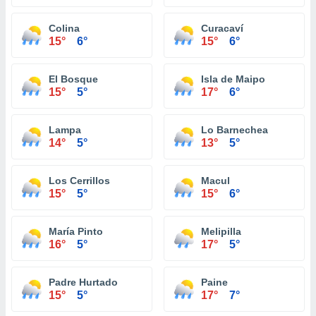
Colina
Curacaví
15°
6°
15°
6°
El Bosque
Isla de Maipo
15°
5°
17°
6°
Lampa
Lo Barnechea
14°
5°
13°
5°
Los Cerrillos
Macul
15°
5°
15°
6°
María Pinto
Melipilla
16°
5°
17°
5°
Padre Hurtado
Paine
15°
5°
17°
7°