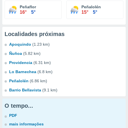
Peñaflor
Peñalolén
16°
5°
15°
5°
Localidades próximas
Apoquindo
(1.23 km)
Ñuñoa
(5.82 km)
Providencia
(6.31 km)
Lo Barnechea
(6.8 km)
Peñalolén
(6.86 km)
Barrio Bellavista
(9.1 km)
O tempo...
PDF
mais informações