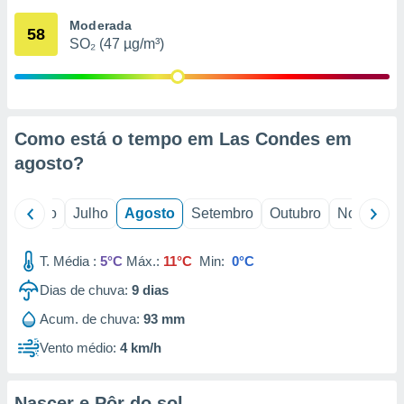
conteúdos.
Moderada
58
SO₂ (47 µg/m³)
ção
ão através
de
,
 e
Como está o tempo em Las Condes em
agosto
?
dos,
publicidade
s, estudos
o
Junho
Julho
Agosto
Setembro
Outubro
Novembro
a e
mento de
T. Média :
5°C
Máx.:
11°C
Min:
0°C
ossos 1199
Dias de chuva:
9
dias
eiros
Acum. de chuva:
93 mm
Vento médio:
4 km/h
Nascer e Pôr do sol