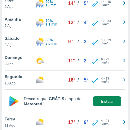
90%
para lhe
14
-
46
14°
/
5°
10 mm
km/h
6 Ago.
licidade e
ados com
Amanhã
70%
12
-
34
12°
/
4°
esmo. Pode
1.1 mm
km/h
7 Ago.
ais
s na nossa
Sábado
80%
10
-
29
 Cookies
e
9°
/
3°
2.6 mm
km/h
8 Ago.
u
nto a
omento,
Domingo
6
-
22
11°
/
2°
 botão
km/h
9 Ago.
de cookies
na parte
Segunda
4
-
19
nossa
16°
/
5°
km/h
10 Ago.
.
IVAMENTE,
Descarregue
GRÁTIS
a app da
Instalar
Meteored!
as
tes a
Terça
4
-
21
17°
/
9°
km/h
11 Ago.