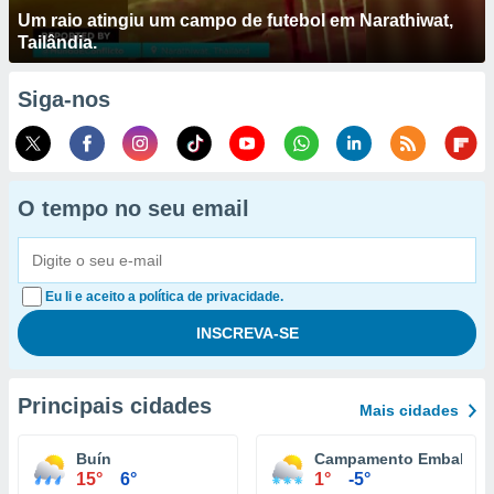
Um raio atingiu um campo de futebol em Narathiwat,
Tailândia.
Siga-nos
O tempo no seu email
Eu li e aceito a política de privacidade.
Principais cidades
Mais cidades
Buín
Campamento Embalse E
15°
6°
1°
-5°