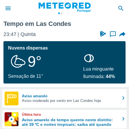
Tempo em Las Condes
de
23:47
Quinta
...
 da
empo.pt) foi
Nuvens dispersas
or
9°
is para
e as
 fornecidas
Lua minguante
 qualidade.
Sensação de 11°
Iluminada:
44%
r a este
s das
opções:
Aviso amarelo
Aviso moderado por vento em Las Condes hoje
ookies e
 forma
Última hora
e digital
Aviso amarelo de tempo quente neste distrito:
até 39 ºC e noites tropicais; saiba até quando
da,