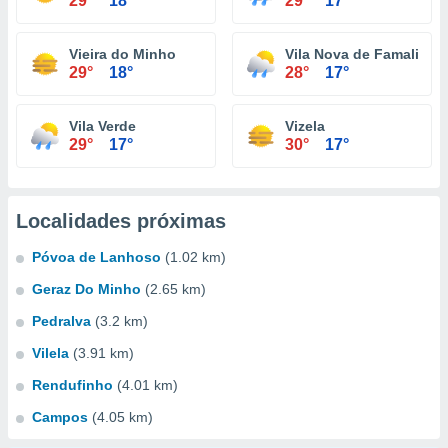
29°
18°
29°
17°
Vieira do Minho
Vila Nova de Famalicão
29°
18°
28°
17°
Vila Verde
Vizela
29°
17°
30°
17°
Localidades próximas
Póvoa de Lanhoso
(1.02 km)
Geraz Do Minho
(2.65 km)
Pedralva
(3.2 km)
Vilela
(3.91 km)
Rendufinho
(4.01 km)
Campos
(4.05 km)