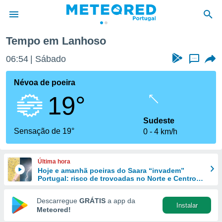
Tempo em Lanhoso
de
06:54
Sábado
...
 da
empo.pt) foi
Névoa de poeira
or
19°
is para
e as
 fornecidas
Sudeste
 qualidade.
Sensação de 19°
0
4 km/h
r a este
s das
opções:
Última hora
Hoje e amanhã poeiras do Saara “invadem”
ookies e
Portugal: risco de trovoadas no Norte e Centro
 forma
aumenta
Descarregue
GRÁTIS
a app da
Instalar
e digital
Meteored!
da,