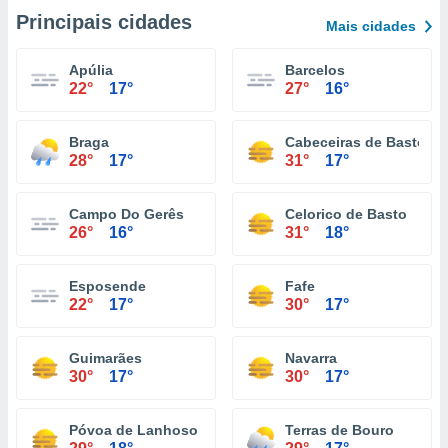
Principais cidades
Mais cidades
Apúlia
Barcelos
22°
17°
27°
16°
Braga
Cabeceiras de Basto
28°
17°
31°
17°
Campo Do Gerês
Celorico de Basto
26°
16°
31°
18°
Esposende
Fafe
22°
17°
30°
17°
Guimarães
Navarra
30°
17°
30°
17°
Póvoa de Lanhoso
Terras de Bouro