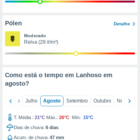
conteúdos.
ção
Pólen
Detalhe
ão através
de
Moderado
,
Relva (29 #/m³)
 e
dos,
publicidade
s, estudos
Como está o tempo em Lanhoso em
a e
mento de
agosto
?
ossos 1199
o
Junho
Julho
Agosto
Setembro
Outubro
Novembro
eiros
T. Média :
21°C
Máx.:
26°C
Min:
15°C
Dias de chuva:
6
dias
Acum. de chuva:
47 mm