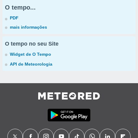
O tempo...
PDF
mais informações
O tempo no seu Site
Widget de O Tempo
API de Meteorologia