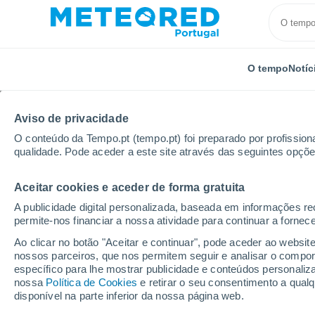
O tempo
Notíc
Aviso de privacidade
O conteúdo da Tempo.pt (tempo.pt) foi preparado por profissiona
qualidade. Pode aceder a este site através das seguintes opçõe
Aceitar cookies e aceder de forma gratuita
Início
Distrito de Coimbra
Lajeosa
Por horas
A publicidade digital personalizada, baseada em informações r
permite-nos financiar a nossa atividade para continuar a fornec
Tempo para Lajeosa p
Ao clicar no botão "Aceitar e continuar", pode aceder ao websit
nossos parceiros, que nos permitem seguir e analisar o compo
específico para lhe mostrar publicidade e conteúdos persona
O Tempo 1 - 7 Dias
Por horas
nossa
Política de Cookies
e retirar o seu consentimento a qua
disponível na parte inferior da nossa página web.