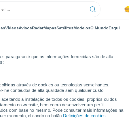
ias
Vídeos
Avisos
Radar
Mapas
Satélites
Modelos
O Mundo
Esqui
is para garantir que as informações fornecidas são de alta
s:
ecolhidas através de cookies ou tecnologias semelhantes,
er-lhe conteúdos de alta qualidade sem qualquer custo.
or horas
e aceitando a instalação de todos os cookies, próprios ou dos
rtamento no website, bem como desenvolver um perfil
lizados com base no mesmo. Pode consultar mais informações na
lquer momento, clicando no botão
Definições de cookies