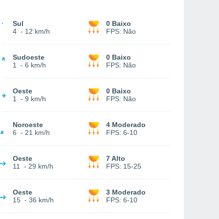
Sul
0 Baixo
4
-
12 km/h
FPS:
Não
Sudoeste
0 Baixo
1
-
6 km/h
FPS:
Não
Oeste
0 Baixo
1
-
9 km/h
FPS:
Não
Noroeste
4 Moderado
6
-
21 km/h
FPS:
6-10
Oeste
7 Alto
11
-
29 km/h
FPS:
15-25
Oeste
3 Moderado
15
-
36 km/h
FPS:
6-10