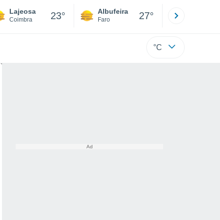
Lajeosa
Albufeira
Lisboa
23°
27°
Coimbra
Faro
Lisboa
°C