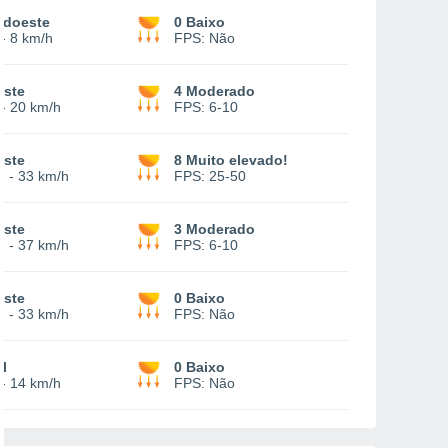
udoeste
0 Baixo
-
8 km/h
FPS:
Não
este
4 Moderado
-
20 km/h
FPS:
6-10
este
8 Muito elevado!
3
-
33 km/h
FPS:
25-50
este
3 Moderado
7
-
37 km/h
FPS:
6-10
este
0 Baixo
2
-
33 km/h
FPS:
Não
l
0 Baixo
-
14 km/h
FPS:
Não