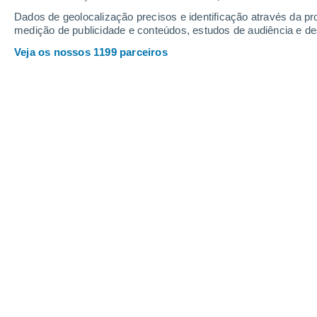
Sexta
7
Sábado
8
Dados de geolocalização precisos e identificação através da pr
medição de publicidade e conteúdos, estudos de audiência e d
Veja os nossos 1199 parceiros
A previsão do tempo por horas: Laj
SEXTA, 07 DE AGOSTO
Pela tarde
Névoa de poeira com céu limpo
Nascer do sol às
06h34m
Pôr-do-sol às
20h39m
Primeira luz às
06:04
Última luz às
21:09
Fase Lunar