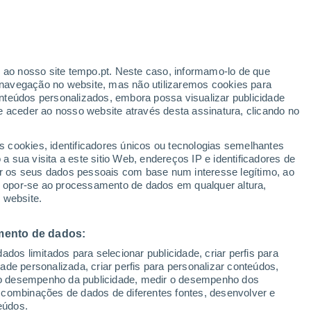
ajeosa
VENTO
PRECIPITAÇÃO
r ao nosso site tempo.pt. Neste caso, informamo-lo de que
12
15
18
21
00
03
06
09
12
15
18
21
00
navegação no website, mas não utilizaremos cookies para
nteúdos personalizados, embora possa visualizar publicidade
e aceder ao nosso website através desta assinatura, clicando no
30°
29°
s cookies, identificadores únicos ou tecnologias semelhantes
 sua visita a este sitio Web, endereços IP e identificadores de
27°
27°
r os seus dados pessoais com base num interesse legítimo, ao
25°
ou opor-se ao processamento de dados em qualquer altura,
23°
 website.
22°
22°
19°
mento de dados:
18°
17°
17°
17°
dos limitados para selecionar publicidade, criar perfis para
idade personalizada, criar perfis para personalizar conteúdos,
ir o desempenho da publicidade, medir o desempenho dos
 combinações de dados de diferentes fontes, desenvolver e
eúdos.