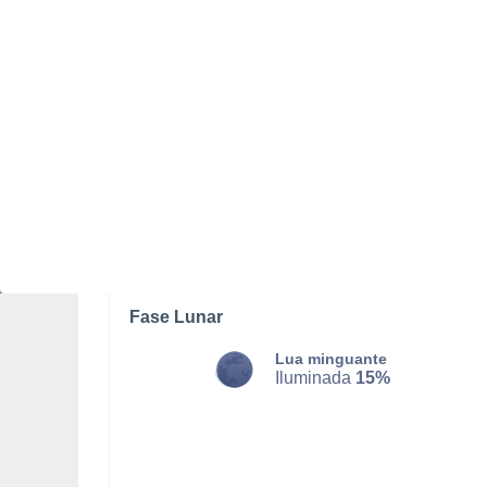
DOMINGO, 09 DE AGOSTO
O dia todo
Nuvens dispersas
Nascer do sol às
06h36m
Pôr-do-sol às
20h36m
Primeira luz às
06:06
Última luz às
21:06
Fase Lunar
Lua minguante
Iluminada
15%