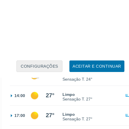
17°
Parcialmente nublado
02:00
Sensação T.
17°
17°
Parcialmente nublado
05:00
Sensação T.
17°
18°
Parcialmente nublado
08:00
Sensação T.
18°
CONFIGURAÇÕES
ACEITAR E CONTINUAR
22°
Nuvens dispersas
11:00
Sensação T.
24°
27°
Limpo
14:00
Sensação T.
27°
27°
Limpo
17:00
Sensação T.
27°