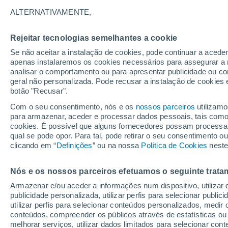
Gráfico do tempo por horas em L
ALTERNATIVAMENTE,
SÍMBOLO
TEMPERATURA
Rejeitar tecnologias semelhantes a cookie
Se não aceitar a instalação de cookies, pode continuar a acede
00
03
06
09
12
15
18
21
00
03
06
09
apenas instalaremos os cookies necessários para assegurar a 
analisar o comportamento ou para apresentar publicidade ou co
geral não personalizada. Pode recusar a instalação de cookies 
botão "Recusar".
30°
29°
Com o seu consentimento, nós e os
nossos parceiros
utilizamo
para armazenar, aceder e processar dados pessoais, tais como a
26°
cookies. É possível que alguns fornecedores possam processa
24°
qual se pode opor. Para tal, pode retirar o seu consentimento 
clicando em “
Definições
” ou na nossa
Política de Cookies
neste
22°
20°
20°
19°
19°
Nós e os nossos parceiros efetuamos o seguinte trata
18°
17°
Armazenar e/ou aceder a informações num dispositivo, utilizar da
publicidade personalizada, utilizar perfis para selecionar public
utilizar perfis para selecionar conteúdos personalizados, med
conteúdos, compreender os públicos através de estatísticas ou
melhorar serviços, utilizar dados limitados para selecionar cont