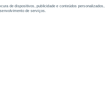
Domingo
9
ocura de dispositivos, publicidade e conteúdos personalizados,
esenvolvimento de serviços.
eosa
Sud
18°
Céu limpo
02:00
2
Sensação T.
18°
Sud
17°
Céu limpo
05:00
3
Sensação T.
17°
Oes
19°
Névoa de poeira
08:00
1
Sensação T.
19°
Nor
24°
Névoa de poeira
11:00
4
Sensação T.
26°
Oes