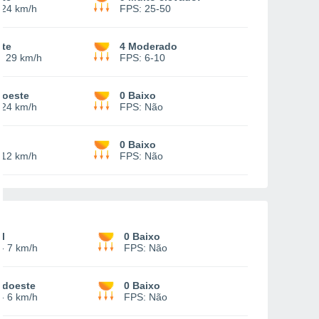
-
24 km/h
FPS:
25-50
te
4 Moderado
-
29 km/h
FPS:
6-10
doeste
0 Baixo
-
24 km/h
FPS:
Não
0 Baixo
-
12 km/h
FPS:
Não
l
0 Baixo
-
7 km/h
FPS:
Não
udoeste
0 Baixo
-
6 km/h
FPS:
Não