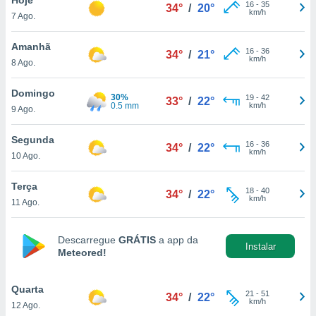
para lhe
16
-
35
34°
/
20°
km/h
7 Ago.
licidade e
ados com
Amanhã
16
-
36
34°
/
21°
esmo. Pode
km/h
8 Ago.
ais
s na nossa
Domingo
30%
19
-
42
 Cookies
e
33°
/
22°
0.5 mm
km/h
9 Ago.
u
nto a
omento,
Segunda
16
-
36
34°
/
22°
 botão
km/h
10 Ago.
de cookies
na parte
Terça
18
-
40
nossa
34°
/
22°
km/h
11 Ago.
.
IVAMENTE,
Descarregue
GRÁTIS
a app da
Instalar
Meteored!
as
tes a
Quarta
21
-
51
34°
/
22°
km/h
12 Ago.