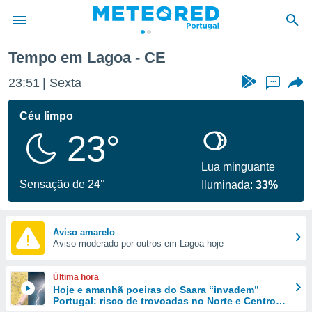
Tempo em Lagoa - CE
de
23:51
Sexta
...
 da
empo.pt) foi
Céu limpo
or
23°
is para
e as
 fornecidas
Lua minguante
 qualidade.
Sensação de 24°
Iluminada:
33%
r a este
s das
opções:
Aviso amarelo
Aviso moderado por outros em Lagoa hoje
ookies e
 forma
Última hora
e digital
Hoje e amanhã poeiras do Saara “invadem”
Portugal: risco de trovoadas no Norte e Centro
da,