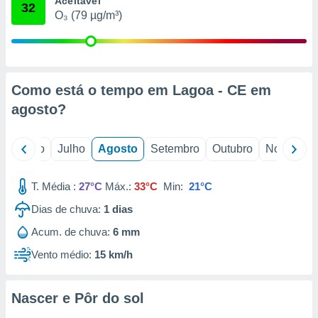
Aceitável
conteúdos.
32
O₃ (79 µg/m³)
ção
ão através
de
Como está o tempo em Lagoa - CE em
,
 e
agosto
?
dos,
publicidade
o
Junho
Julho
Agosto
Setembro
Outubro
Novembro
s, estudos
a e
mento de
T. Média :
27°C
Máx.:
33°C
Min:
21°C
Dias de chuva:
1
dias
ossos 1199
Acum. de chuva:
6 mm
eiros
Vento médio:
15 km/h
Nascer e Pôr do sol