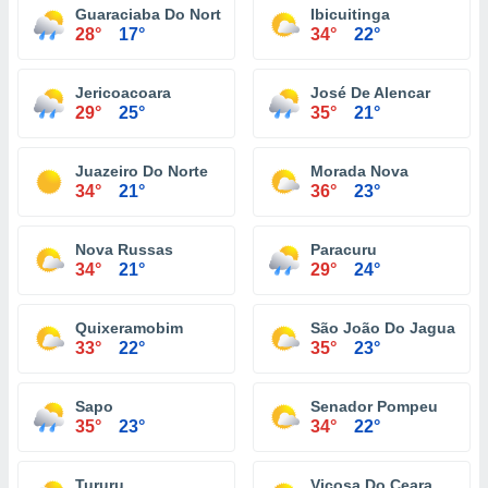
Guaraciaba Do Norte
Ibicuitinga
28°
17°
34°
22°
Jericoacoara
José De Alencar
29°
25°
35°
21°
Juazeiro Do Norte
Morada Nova
34°
21°
36°
23°
Nova Russas
Paracuru
34°
21°
29°
24°
Quixeramobim
São João Do Jaguaribe
33°
22°
35°
23°
Sapo
Senador Pompeu
35°
23°
34°
22°
Tururu
Vicosa Do Ceara