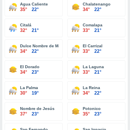
Agua Caliente
Chalatenango
35°
22°
34°
22°
Citalá
Comalapa
32°
21°
33°
21°
Dulce Nombre de María
El Carrizal
34°
22°
33°
22°
El Dorado
La Laguna
34°
23°
33°
21°
La Palma
La Reina
30°
19°
34°
22°
Nombre de Jesús
Potonico
37°
23°
35°
23°
San Fernando
San Ignacio