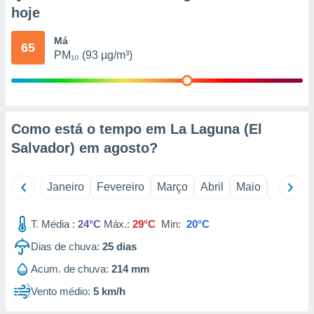
o qual se
hoje
ara tal,
 o seu
Má
65
to ou opor-
PM₁₀ (93 µg/m³)
essamento
m qualquer
ando em “
 ou na
Como está o tempo em La Laguna (El
 Cookies
te.
Salvador) em
agosto
?
 nossos
Janeiro
Fevereiro
Março
Abril
Maio
Junho
s o
T. Média :
24°C
Máx.:
29°C
Min:
20°C
o de
Dias de chuva:
25
dias
e/ou aceder
Acum. de chuva:
214 mm
ões num
utilizar
Vento médio:
5 km/h
ados para
publicidade,