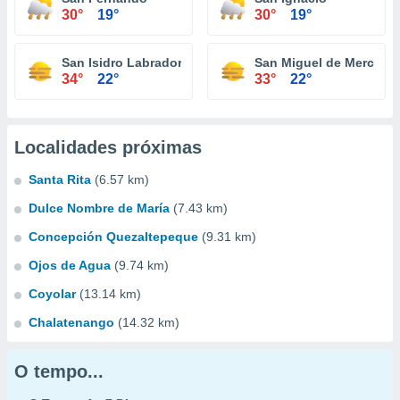
30°
19°
30°
19°
San Isidro Labrador
San Miguel de Mercede
34°
22°
33°
22°
Localidades próximas
Santa Rita
(6.57 km)
Dulce Nombre de María
(7.43 km)
Concepción Quezaltepeque
(9.31 km)
Ojos de Agua
(9.74 km)
Coyolar
(13.14 km)
Chalatenango
(14.32 km)
O tempo...