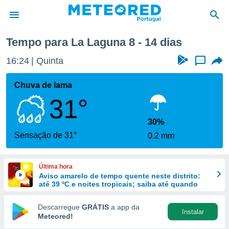
una
Próxima semana
Tempo para La Laguna 8 - 14 dias
de
16:24
Quinta
...
 da
empo.pt) foi
Chuva de lama
or
31°
is para
e as
 fornecidas
30%
 qualidade.
Sensação de 31°
0.2 mm
r a este
s das
opções:
Última hora
Aviso amarelo de tempo quente neste distrito:
ookies e
até 39 ºC e noites tropicais; saiba até quando
 forma
Descarregue
GRÁTIS
a app da
Instalar
e digital
Meteored!
da,