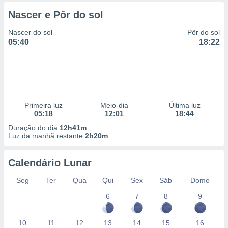
 para
Nascer e Pôr do sol
a, utilizar
Nascer do sol
Pôr do sol
selecionar
05:40
18:22
a, criar
personalizar
tilizar
selecionar
dos, medir
Primeira luz
Meio-dia
Última luz
nho da
05:18
12:01
18:44
, medir o
Duração do dia
12h41m
o dos
Luz da manhã restante
2h20m
r os
ravés de
Calendário Lunar
s ou
Seg
Ter
Qua
Qui
Sex
Sáb
Domo
s de dados
es fontes,
6
7
8
9
 e melhorar
ilizar dados
ara
10
11
12
13
14
15
16