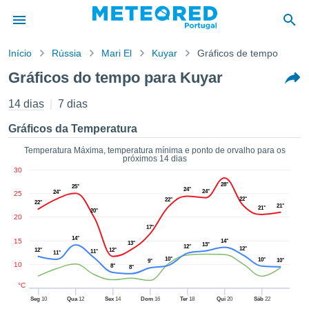
Início
Rússia
Mari El
Kuyar
Gráficos de tempo
o de
Gráficos do tempo para Kuyar
cidade
eúdo da
14 dias
7 dias
empo.pt) foi
ado por
Gráficos da Temperatura
nais para
r que as
Temperatura Máxima, temperatura mínima e ponto de orvalho para os
próximos 14 dias
 fornecidas
30
 qualidade.
28°
er a este
25°
24°
24°
24°
25
22°
avés das
22°
22°
21°
21°
20°
s opções:
20
17°
14°
cookies e
15
14°
13°
13°
12°
12°
12°
12°
11°
de forma
11°
10°
10°
10°
9°
10
uita
8°
8°
ade digital
°C
lizada,
Seg
10
Qua
12
Sex
14
Dom
16
Ter
18
Qui
20
Sáb
22