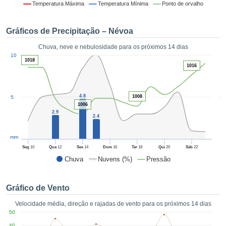
da em
Temperatura Máxima
Temperatura Mínima
Ponto de orvalho
 recolhidas
 cookies ou
Gráficos de Precipitação – Névoa
logias
s, permite-
Chuva, neve e nebulosidade para os próximos 14 dias
iar a nossa
1
10
de para
1018
ACEITAR
1016
a fornecer-
E
dos de alta
CONTINUAR
ade sem
4.8
5
1008
5
r custo.
1006
CONFIGURAÇÕES
2.9
 no botão
2.4
continuar",
eder ao
mm
ceitando a
Seg
10
Qua
12
Sex
14
Dom
16
Ter
18
Qui
20
Sáb
22
de todos os
Chuva
Nuvens (%)
Pressão
róprios ou
 parceiros,
permitem
Gráfico de Vento
analisar o
mento no
Velocidade média, direção e rajadas de vento para os próximos 14 dias
 bem como
50
r um perfil
40