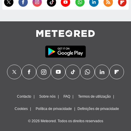
ão através
de
,
 e
dos,
publicidade
s, estudos
a e
mento de
ossos 1199
eiros
Contacto
Sobre nós
FAQ
Termos de utilização
Cookies
Política de privacidade
Definições de privacidade
© 2026 Meteored. Todos os direitos reservados