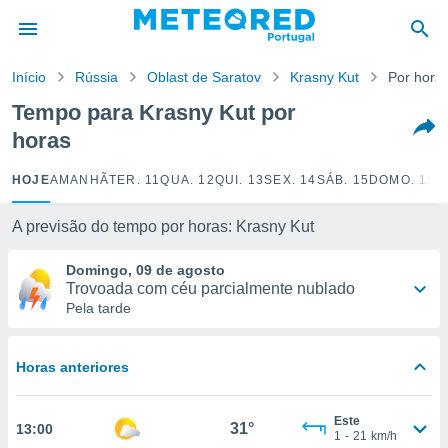
de
Início
Rússia
Oblast de Saratov
Krasny Kut
Por hora
 da
empo.pt) foi
Tempo para Krasny Kut por
or
horas
is para
e as
 fornecidas
HOJE
AMANHÃ
TER. 11
QUA. 12
QUI. 13
SEX. 14
SÁB. 15
DOMO. 16
S
 qualidade.
r a este
A previsão do tempo por horas: Krasny Kut
s das
opções:
Domingo, 09 de agosto
Trovoada com céu parcialmente nublado
ookies e
Pela tarde
 forma
e digital
Horas anteriores
da,
m
 recolhidas
Este
31°
13:00
cookies ou
1
-
21
km/h