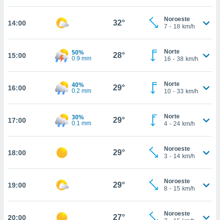
, permite-
Noroeste
ar a nossa
32°
14:00
7
-
18
km/h
ara
ACEITAR
 fornecer-
E
os de alta
Norte
50%
CONTINUAR
28°
15:00
0.9 mm
sem
16
-
38
km/h
sto.
CONFIGURAÇÕES
o botão
Norte
40%
29°
16:00
0.2 mm
10
-
33
km/h
ontinuar",
r ao
itando a
Norte
30%
29°
17:00
de todos os
0.1 mm
4
-
24
km/h
óprios ou
parceiros,
rmitem
Noroeste
29°
18:00
3
-
14
km/h
lisar o
nto no
em como
Noroeste
29°
19:00
 um perfil
8
-
15
km/h
para lhe
licidade e
Noroeste
27°
20:00