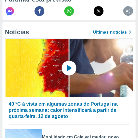
to ou opor-
essamento
m qualquer
ando em “
 ou na
Notícias
Últimas notícias
 Cookies
te.
 nossos
s o
o de
e/ou aceder
ões num
40 ºC à vista em algumas zonas de Portugal na
utilizar
próxima semana: calor intensificará a partir de
ados para
quarta-feira, 12 de agosto
publicidade,
 para
a, utilizar
Mobilidade em Gaia vai mudar: novo