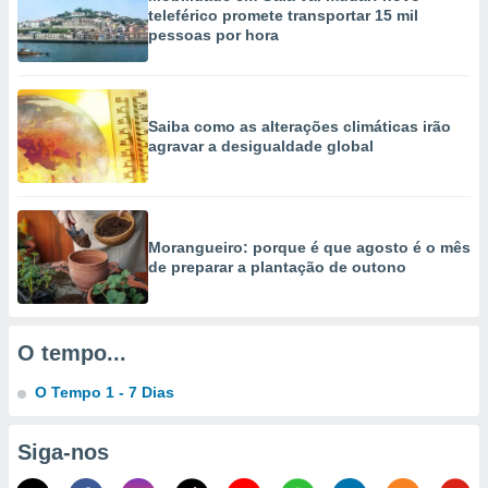
selecionar
teleférico promete transportar 15 mil
pessoas por hora
a, criar
personalizar
tilizar
selecionar
Saiba como as alterações climáticas irão
agravar a desigualdade global
dos, medir
nho da
, medir o
o dos
Morangueiro: porque é que agosto é o mês
r os
de preparar a plantação de outono
ravés de
s ou
s de dados
es fontes,
O tempo...
 e melhorar
ilizar dados
O Tempo 1 - 7 Dias
ara
conteúdos.
Siga-nos
ção