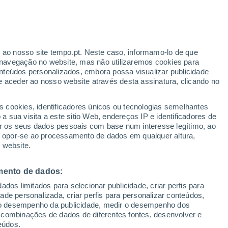
ante
r ao nosso site tempo.pt. Neste caso, informamo-lo de que
:
35%
navegação no website, mas não utilizaremos cookies para
nteúdos personalizados, embora possa visualizar publicidade
e aceder ao nosso website através desta assinatura, clicando no
 até
s cookies, identificadores únicos ou tecnologias semelhantes
 sua visita a este sitio Web, endereços IP e identificadores de
r os seus dados pessoais com base num interesse legítimo, ao
ura
Radar de Chuva
Satélites
Modelos
ou opor-se ao processamento de dados em qualquer altura,
 website.
mento de dados:
egunda
Terça
Quarta
Quinta
dos limitados para selecionar publicidade, criar perfis para
10 Ago.
11 Ago.
12 Ago.
13 Ago.
idade personalizada, criar perfis para personalizar conteúdos,
ir o desempenho da publicidade, medir o desempenho dos
 combinações de dados de diferentes fontes, desenvolver e
eúdos.