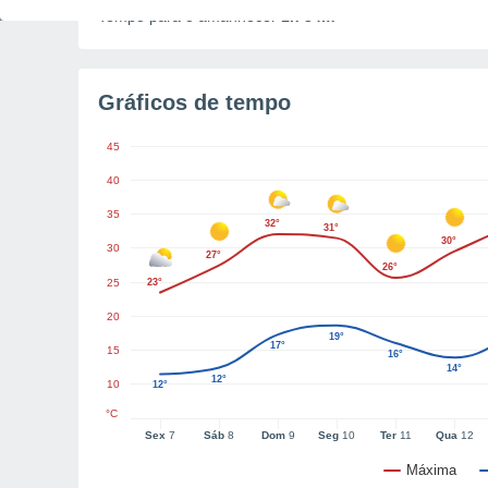
Tempo para o amanhecer
1h 34m
Gráficos de tempo
45
40
35
32°
31°
30°
30
27°
26°
25
23°
20
19°
17°
15
16°
14°
12°
10
12°
°C
Sex
7
Sáb
8
Dom
9
Seg
10
Ter
11
Qua
12
Máxima