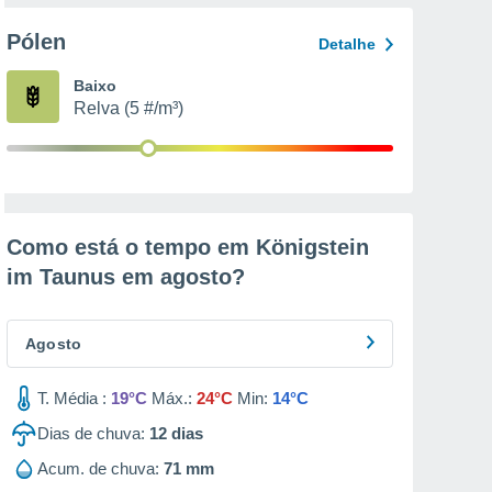
Pólen
Detalhe
Baixo
Relva (5 #/m³)
Como está o tempo em Königstein
im Taunus em
agosto
?
Agosto
T. Média :
19°C
Máx.:
24°C
Min:
14°C
Dias de chuva:
12
dias
Acum. de chuva:
71 mm