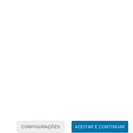
Calendário Lunar
Seg
Ter
Qua
Qui
Sex
Sáb
Domo
7
8
9
10
11
12
13
14
15
16
17
18
19
20
CONFIGURAÇÕES
ACEITAR E CONTINUAR