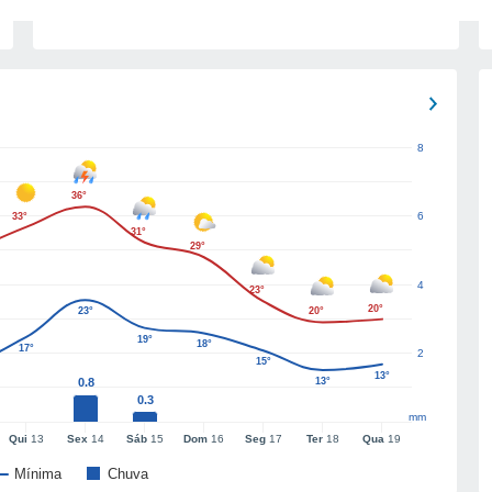
8
36°
6
33°
31°
29°
4
23°
20°
23°
20°
19°
18°
17°
2
15°
13°
0.8
13°
0.3
mm
Qui
13
Sex
14
Sáb
15
Dom
16
Seg
17
Ter
18
Qua
19
Mínima
Chuva