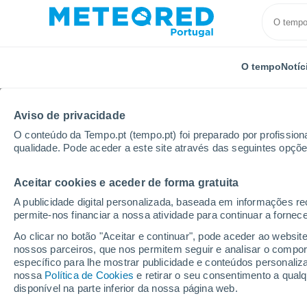
O tempo
Notíc
Aviso de privacidade
O conteúdo da Tempo.pt (tempo.pt) foi preparado por profissiona
qualidade. Pode aceder a este site através das seguintes opçõe
Aceitar cookies e aceder de forma gratuita
Início
Alemanha
Hesse
Königstein im Taunus
A publicidade digital personalizada, baseada em informações r
permite-nos financiar a nossa atividade para continuar a fornec
Tempo em Königstein 
Ao clicar no botão "Aceitar e continuar", pode aceder ao websit
nossos parceiros, que nos permitem seguir e analisar o compo
03:51
Sexta
específico para lhe mostrar publicidade e conteúdos persona
nossa
Política de Cookies
e retirar o seu consentimento a qua
disponível na parte inferior da nossa página web.
Céu limpo