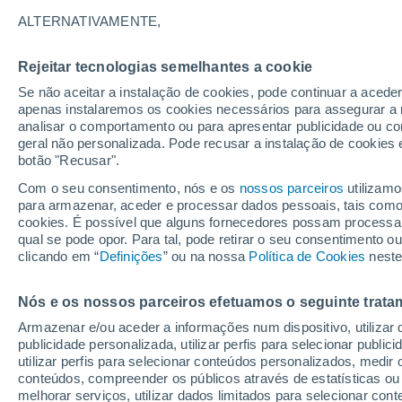
12°
ALTERNATIVAMENTE,
Rejeitar tecnologias semelhantes a cookie
Lua mingu
Se não aceitar a instalação de cookies, pode continuar a acede
Iluminada
Sensação de 12°
apenas instalaremos os cookies necessários para assegurar a 
analisar o comportamento ou para apresentar publicidade ou co
geral não personalizada. Pode recusar a instalação de cookies 
botão "Recusar".
Última hora
Aviso amarelo de tempo quente neste distrito:
Com o seu consentimento, nós e os
nossos parceiros
utilizamo
39 ºC e noites tropicais; saiba até quando
para armazenar, aceder e processar dados pessoais, tais como a
cookies. É possível que alguns fornecedores possam processa
O Tempo 1 - 7 Dias
Atualidade
Mapas de temperat
qual se pode opor. Para tal, pode retirar o seu consentimento 
clicando em “
Definições
” ou na nossa
Política de Cookies
neste
Nós e os nossos parceiros efetuamos o seguinte trata
Amanhã
Domingo
S
Hoje
Armazenar e/ou aceder a informações num dispositivo, utilizar da
8 Ago.
9 Ago.
7 Ago.
publicidade personalizada, utilizar perfis para selecionar public
utilizar perfis para selecionar conteúdos personalizados, med
conteúdos, compreender os públicos através de estatísticas ou
melhorar serviços, utilizar dados limitados para selecionar cont