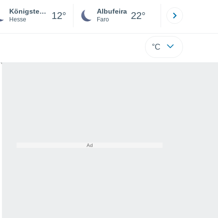
Königstein im Taunus
Albufeira
Lisboa
12°
22°
Hesse
Faro
Lisboa
°C