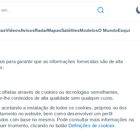
ias
Vídeos
Avisos
Radar
Mapas
Satélites
Modelos
O Mundo
Esqui
is para garantir que as informações fornecidas são de alta
s:
ecolhidas através de cookies ou tecnologias semelhantes,
er-lhe conteúdos de alta qualidade sem qualquer custo.
im Taunus
e aceitando a instalação de todos os cookies, próprios ou dos
rtamento no website, bem como desenvolver um perfil
...
lizados com base no mesmo. Pode consultar mais informações na
lquer momento, clicando no botão
Definições de cookies
Por horas
Céu limpo nas próximas horas