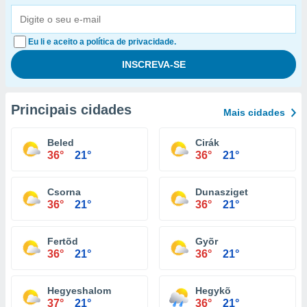
Eu li e aceito a política de privacidade.
Principais cidades
Mais cidades
Beled
Cirák
36°
21°
36°
21°
Csorna
Dunasziget
36°
21°
36°
21°
Fertõd
Gyõr
36°
21°
36°
21°
Hegyeshalom
Hegykõ
37°
21°
36°
21°