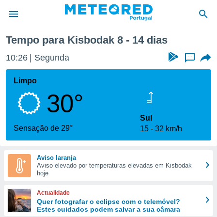
 semana
Tempo para Kisbodak 8 - 14 dias
de
10:26
Segunda
...
 da
empo.pt) foi
Limpo
or
30°
is para
e as
 fornecidas
Sul
 qualidade.
Sensação de 29°
15
32 km/h
r a este
s das
opções:
Aviso laranja
Aviso elevado por temperaturas elevadas em Kisbodak
ookies e
hoje
 forma
Actualidade
e digital
Quer fotografar o eclipse com o telemóvel?
Estes cuidados podem salvar a sua câmara
da,