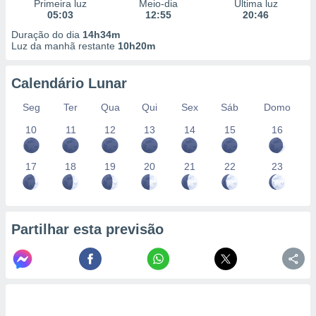
conteúdos.
Primeira luz
Meio-dia
Última luz
05:03
12:55
20:46
Duração do dia
14h34m
ção
Luz da manhã restante
10h20m
ão através
de
Calendário Lunar
,
 e
Seg
Ter
Qua
Qui
Sex
Sáb
Domo
10
11
12
13
14
15
16
dos,
publicidade
s, estudos
17
18
19
20
21
22
23
a e
mento de
ossos 1199
Partilhar esta previsão
eiros