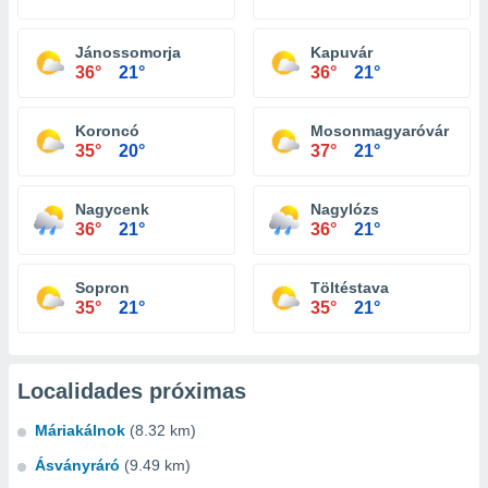
Jánossomorja
Kapuvár
36°
21°
36°
21°
Koroncó
Mosonmagyaróvár
35°
20°
37°
21°
Nagycenk
Nagylózs
36°
21°
36°
21°
Sopron
Töltéstava
35°
21°
35°
21°
Localidades próximas
Máriakálnok
(8.32 km)
Ásványráró
(9.49 km)