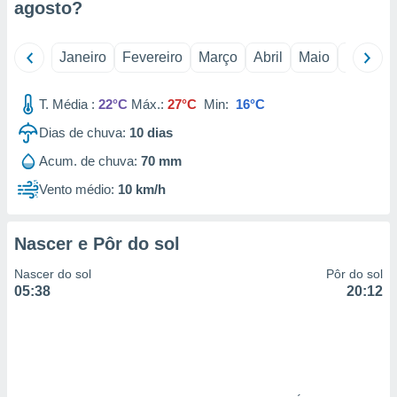
agosto
?
 para
a, utilizar
Janeiro
Fevereiro
Março
Abril
Maio
Junho
selecionar
a, criar
T. Média :
22°C
Máx.:
27°C
Min:
16°C
personalizar
tilizar
Dias de chuva:
10
dias
selecionar
Acum. de chuva:
70 mm
dos, medir
Vento médio:
10 km/h
nho da
, medir o
o dos
Nascer e Pôr do sol
r os
Nascer do sol
Pôr do sol
ravés de
05:38
20:12
s ou
s de dados
es fontes,
 e melhorar
ilizar dados
ara