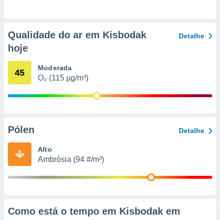
o qual se
ara tal,
 o seu
Qualidade do ar em Kisbodak
to ou opor-
Detalhe
essamento
hoje
m qualquer
ando em “
Moderada
45
 ou na
O₃ (115 µg/m³)
 Cookies
te.
 nossos
Pólen
Detalhe
s o
Alto
o de
Ambrósia (94 #/m³)
e/ou aceder
ões num
utilizar
ados para
Como está o tempo em Kisbodak em
publicidade,