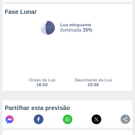
Fase Lunar
nto, nós e
Lua minguante
arceiros
Iluminada
35%
cookies,
ores únicos
ias
s para
 aceder e
dados
ais como a
 este sitio
eços IP e
Ocaso da Lua
Nascimento da Lua
ores de
16:03
23:56
possível
es possam
os seus
Partilhar esta previsão
oais com
nteresse
o qual se
ara tal,
 o seu