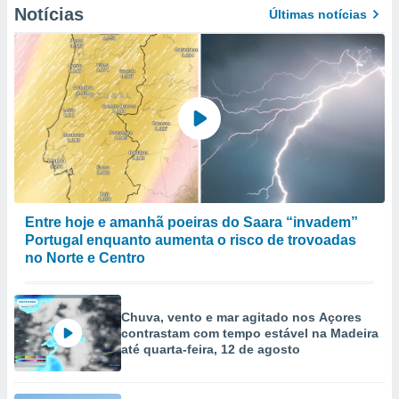
Notícias
to ou opor-
Últimas notícias
essamento
m qualquer
ando em “
 ou na
 Cookies
te.
 nossos
s o
Entre hoje e amanhã poeiras do Saara “invadem”
o de
Portugal enquanto aumenta o risco de trovoadas
no Norte e Centro
e/ou aceder
ões num
utilizar
Chuva, vento e mar agitado nos Açores
ados para
contrastam com tempo estável na Madeira
publicidade,
até quarta-feira, 12 de agosto
 para
a, utilizar