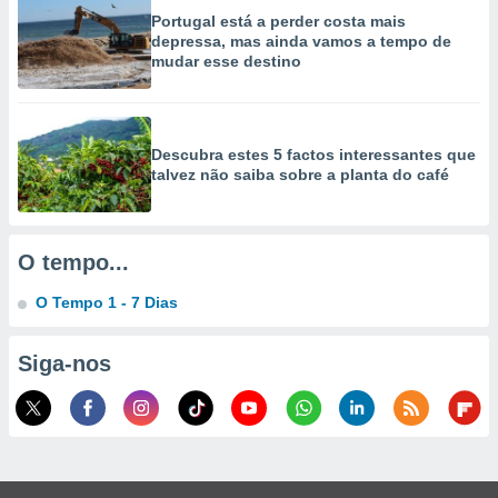
selecionar
Portugal está a perder costa mais
depressa, mas ainda vamos a tempo de
a, criar
mudar esse destino
personalizar
tilizar
selecionar
Descubra estes 5 factos interessantes que
dos, medir
talvez não saiba sobre a planta do café
nho da
, medir o
o dos
O tempo...
r os
ravés de
O Tempo 1 - 7 Dias
s ou
s de dados
es fontes,
Siga-nos
 e melhorar
ilizar dados
ara
conteúdos.
ção