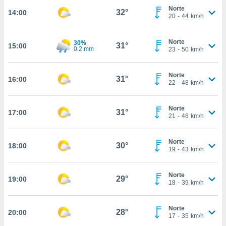
Norte
32°
14:00
, permite-
20
-
44
km/h
ar a nossa
ara
ACEITAR
 fornecer-
Norte
30%
31°
15:00
E
0.2 mm
23
-
50
km/h
os de alta
CONTINUAR
sem
sto.
Norte
31°
16:00
CONFIGURAÇÕES
22
-
48
km/h
o botão
ontinuar",
r ao
Norte
31°
17:00
itando a
21
-
46
km/h
de todos os
óprios ou
Norte
parceiros,
30°
18:00
19
-
43
km/h
rmitem
lisar o
nto no
Norte
29°
19:00
em como
18
-
39
km/h
 um perfil
para lhe
Norte
licidade e
28°
20:00
17
-
35
km/h