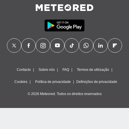
ão através
de
,
 e
dos,
publicidade
s, estudos
a e
mento de
Contacto
Sobre nós
FAQ
Termos de utilização
ossos 1199
eiros
Cookies
Política de privacidade
Definições de privacidade
© 2026 Meteored. Todos os direitos reservados