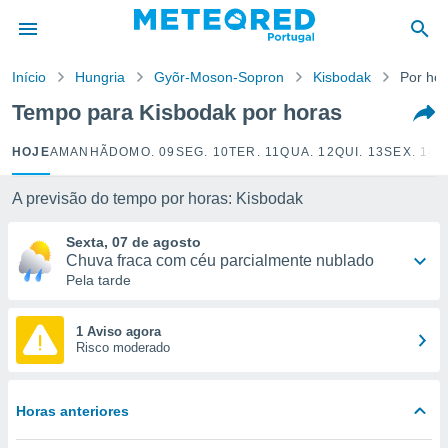
de
Início
Hungria
Gyõr-Moson-Sopron
Kisbodak
Por ho
 da
empo.pt) foi
Tempo para Kisbodak por horas
or
is para
HOJE
AMANHÃ
DOMO. 09
SEG. 10
TER. 11
QUA. 12
QUI. 13
SEX. 14
S
e as
 fornecidas
 qualidade.
A previsão do tempo por horas: Kisbodak
r a este
s das
Sexta, 07 de agosto
opções:
Chuva fraca com céu parcialmente nublado
Pela tarde
ookies e
 forma
1 Aviso agora
Risco moderado
e digital
da,
m
Horas anteriores
 recolhidas
cookies ou