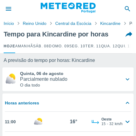
de
Início
Reino Unido
Central da Escócia
Kincardine
Por
 da
empo.pt) foi
Tempo para Kincardine por horas
or
is para
HOJE
AMANHÃ
SÁB. 08
DOMO. 09
SEG. 10
TER. 11
QUA. 12
QUI. 13
S
e as
 fornecidas
 qualidade.
A previsão do tempo por horas: Kincardine
r a este
s das
Quinta, 06 de agosto
opções:
Parcialmente nublado
O dia todo
ookies e
 forma
Horas anteriores
e digital
da,
Oeste
m
16°
11:00
15
-
32
km/h
 recolhidas
cookies ou