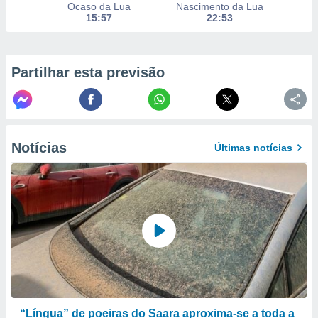
Ocaso da Lua
Nascimento da Lua
to ou opor-
15:57
22:53
essamento
m qualquer
ando em “
 ou na
Partilhar esta previsão
 Cookies
te.
 nossos
Notícias
Últimas notícias
s o
o de
e/ou aceder
ões num
utilizar
ados para
publicidade,
 para
“Língua” de poeiras do Saara aproxima-se a toda a
a, utilizar