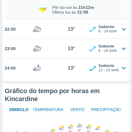
osso site
Pôr-do-sol às
21h12m
este caso,
Última luz às
21:58
lo de que
talaremos
Sudoeste
13°
22:00
s para
6
-
14
km/h
a navegação
, mas não
Sudoeste
s cookies
13°
23:00
8
-
16
km/h
ar o
nto ou
ntar
Sudoeste
13°
24:00
 ou
12
-
23
km/h
dos,
ssa
Gráfico do tempo por horas em
ublicidade
Kincardine
ada. Pode
nstalação de
SÍMBOLO
TEMPERATURA
VENTO
PRECIPITAÇÃO
ceder ao
ite através
atura,
 botão
17°
17°
17°