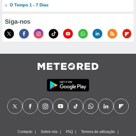
O Tempo 1 - 7 Dias
ão através
de
Siga-nos
,
 e
dos,
publicidade
s, estudos
a e
mento de
ossos 1199
eiros
Contacto
Sobre nós
FAQ
Termos de utilização