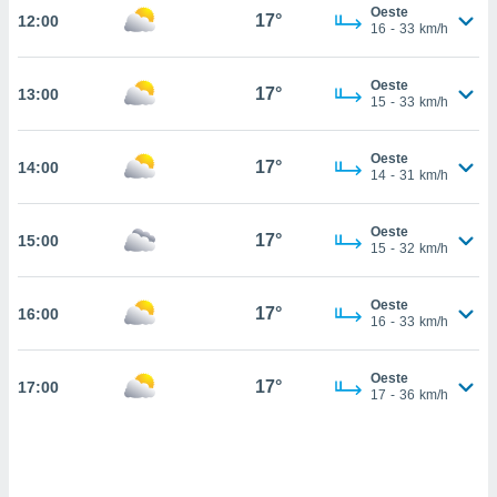
Oeste
17°
12:00
, permite-
16
-
33
km/h
ar a nossa
ara
ACEITAR
Oeste
 fornecer-
17°
13:00
E
15
-
33
km/h
os de alta
CONTINUAR
sem
sto.
Oeste
17°
14:00
CONFIGURAÇÕES
14
-
31
km/h
o botão
ontinuar",
r ao
Oeste
17°
15:00
15
-
32
km/h
itando a
de todos os
óprios ou
Oeste
17°
16:00
parceiros,
16
-
33
km/h
rmitem
lisar o
nto no
Oeste
17°
17:00
17
-
36
km/h
em como
 um perfil
para lhe
licidade e