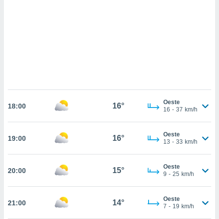
ados com
esmo. Pode
ais
s na nossa
 Cookies
e
u
nto a
omento,
 botão
de cookies
na parte
Oeste
16°
nossa
18:00
16
-
37
km/h
.
IVAMENTE,
Oeste
16°
19:00
13
-
33
km/h
as
Oeste
15°
20:00
tes a
9
-
25
km/h
tar a
Oeste
14°
21:00
de cookies,
7
-
19
km/h
uar a