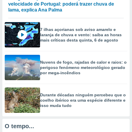
selecionar
velocidade de Portugal: poderá trazer chuva de
lama, explica Ana Palma
a, criar
personalizar
tilizar
7 ilhas açorianas sob aviso amarelo e
selecionar
laranja de chuva e vento: saiba as horas
mais críticas desta quinta, 6 de agosto
dos, medir
nho da
, medir o
o dos
Nuvens de fogo, rajadas de calor e raios: o
perigoso fenómeno meteorológico gerado
r os
por mega-incêndios
ravés de
s ou
s de dados
es fontes,
Durante décadas ninguém percebeu que o
 e melhorar
coelho ibérico era uma espécie diferente e
ilizar dados
isso muda tudo
ara
conteúdos.
O tempo...
ção