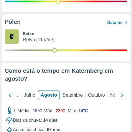
conteúdos.
ção
Pólen
Detalhe
ão através
de
Baixo
,
Relva (11 #/m³)
 e
dos,
publicidade
s, estudos
Como está o tempo em Katernberg em
a e
mento de
agosto
?
ossos 1199
o
Junho
Julho
Agosto
Setembro
Outubro
Novembro
eiros
T. Média :
18°C
Máx.:
23°C
Min:
14°C
Dias de chuva:
14
dias
Acum. de chuva:
87 mm