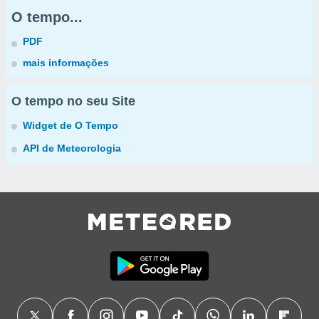
O tempo...
PDF
mais informações
O tempo no seu Site
Widget de O Tempo
API de Meteorologia