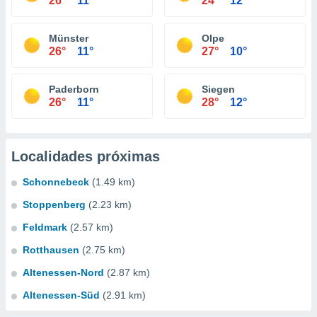
26°
11°
24°
12°
Münster
Olpe
26°
11°
27°
10°
Paderborn
Siegen
26°
11°
28°
12°
Localidades próximas
Schonnebeck
(1.49 km)
Stoppenberg
(2.23 km)
Feldmark
(2.57 km)
Rotthausen
(2.75 km)
Altenessen-Nord
(2.87 km)
Altenessen-Süd
(2.91 km)