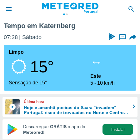
Tempo em Katernberg
de
07:28
Sábado
...
 da
empo.pt) foi
Limpo
or
15°
is para
e as
 fornecidas
Este
 qualidade.
Sensação de 15°
5
10 km/h
r a este
s das
opções:
Última hora
Hoje e amanhã poeiras do Saara “invadem”
ookies e
Portugal: risco de trovoadas no Norte e Centro
 forma
aumenta
Descarregue
GRÁTIS
a app da
Instalar
e digital
Meteored!
da,