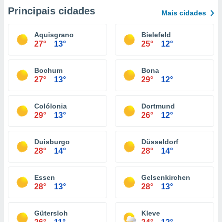
Principais cidades
Mais cidades
Aquisgrano
Bielefeld
27°
13°
25°
12°
Bochum
Bona
27°
13°
29°
12°
Colólonia
Dortmund
29°
13°
26°
12°
Duisburgo
Düsseldorf
28°
14°
28°
14°
Essen
Gelsenkirchen
28°
13°
28°
13°
Gütersloh
Kleve