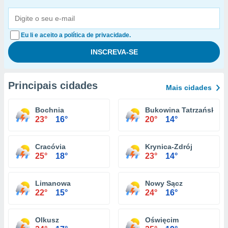
Eu li e aceito a política de privacidade.
Principais cidades
Mais cidades
Bochnia
Bukowina Tatrzańska
23°
16°
20°
14°
Cracóvia
Krynica-Zdrój
25°
18°
23°
14°
Limanowa
Nowy Sącz
22°
15°
24°
16°
Olkusz
Oświęcim