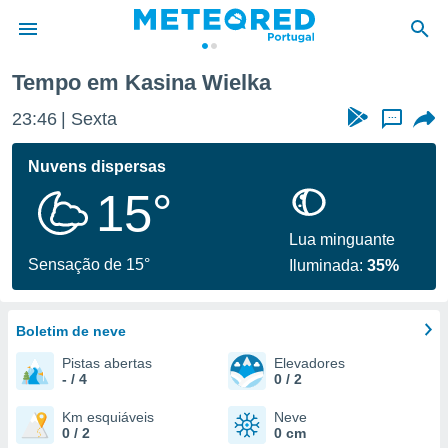
Tempo em Kasina Wielka
de
23:46
Sexta
...
 da
empo.pt) foi
Nuvens dispersas
or
15°
is para
e as
 fornecidas
Lua minguante
 qualidade.
Sensação de 15°
Iluminada:
35%
r a este
s das
opções:
Boletim de neve
ookies e
Pistas abertas
Elevadores
 forma
- / 4
0 / 2
e digital
Km esquiáveis
Neve
0 / 2
0 cm
da,