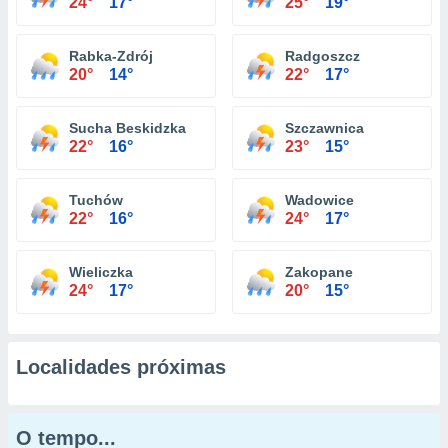
24°
17°
25°
19°
Rabka-Zdrój
Radgoszcz
20°
14°
22°
17°
Sucha Beskidzka
Szczawnica
22°
16°
23°
15°
Tuchów
Wadowice
22°
16°
24°
17°
Wieliczka
Zakopane
24°
17°
20°
15°
Localidades próximas
O tempo...