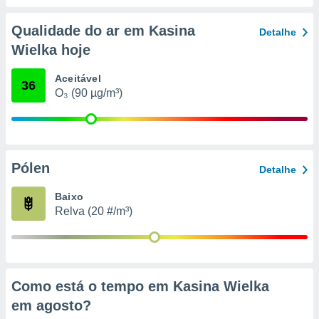
conteúdos.
Qualidade do ar em Kasina
Detalhe
ção
Wielka hoje
ão através
de
Aceitável
36
,
O₃ (90 µg/m³)
 e
dos,
publicidade
s, estudos
Pólen
Detalhe
a e
mento de
Baixo
Relva (20 #/m³)
ossos 1199
eiros
Como está o tempo em Kasina Wielka
em
agosto
?