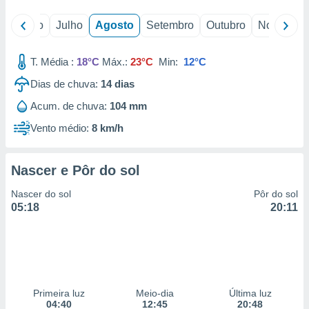
o
Junho
Julho
Agosto
Setembro
Outubro
Novembro
T. Média :
18°C
Máx.:
23°C
Min:
12°C
Dias de chuva:
14
dias
Acum. de chuva:
104 mm
Vento médio:
8 km/h
Nascer e Pôr do sol
Nascer do sol
Pôr do sol
05:18
20:11
Primeira luz
Meio-dia
Última luz
04:40
12:45
20:48