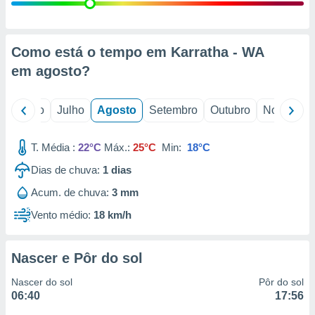
conteúdos.
ção
Como está o tempo em Karratha - WA
ão através
em
agosto
?
de
,
 e
o
Junho
Julho
Agosto
Setembro
Outubro
Novembro
dos,
publicidade
T. Média :
22°C
Máx.:
25°C
Min:
18°C
s, estudos
Dias de chuva:
1
dias
a e
mento de
Acum. de chuva:
3 mm
Vento médio:
18 km/h
ossos 1199
eiros
Nascer e Pôr do sol
Nascer do sol
Pôr do sol
06:40
17:56