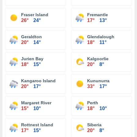
Fraser Island
Fremantle
26°
24°
17°
13°
Geraldton
Glendalough
20°
14°
18°
11°
Jurien Bay
Kalgoorlie
18°
15°
20°
8°
Kangaroo Island
Kununurra
20°
17°
33°
17°
Margaret River
Perth
15°
10°
18°
10°
Rottnest Island
Siberia
17°
15°
20°
8°