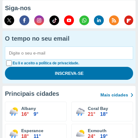
Siga-nos
O tempo no seu email
Eu li e aceito a política de privacidade.
Principais cidades
Mais cidades
Albany
Coral Bay
16°
9°
21°
18°
Esperance
Exmouth
18°
11°
24°
19°