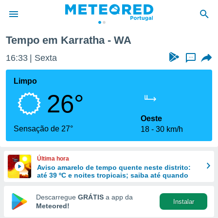
Tempo em Karratha - WA
de
16:33
Sexta
...
 da
empo.pt) foi
Limpo
or
26°
is para
e as
 fornecidas
Oeste
 qualidade.
Sensação de 27°
18
30 km/h
r a este
s das
opções:
Última hora
Aviso amarelo de tempo quente neste distrito:
ookies e
até 39 ºC e noites tropicais; saiba até quando
 forma
Descarregue
GRÁTIS
a app da
Instalar
e digital
Meteored!
da,