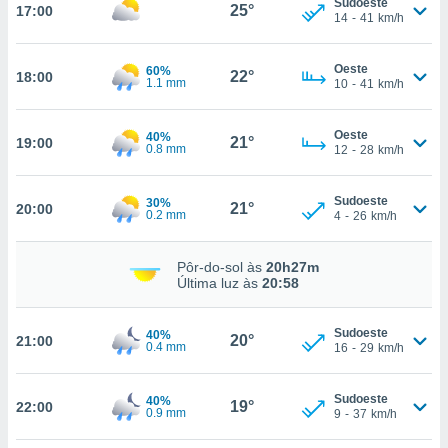
Sudoeste
25°
17:00
14
-
41
km/h
nto, nós e
Oeste
60%
22°
18:00
arceiros
1.1 mm
10
-
41
km/h
cookies,
ores únicos
Oeste
40%
ias
21°
19:00
0.8 mm
12
-
28
km/h
s para
 aceder e
dados
Sudoeste
30%
21°
20:00
0.2 mm
ais como a
4
-
26
km/h
 este sitio
eços IP e
Pôr-do-sol às
20h27m
ores de
Última luz às
20:58
possível
es possam
Sudoeste
40%
20°
21:00
0.4 mm
16
-
29
km/h
os seus
oais com
nteresse
Sudoeste
40%
19°
o qual se
22:00
0.9 mm
9
-
37
km/h
ara tal,
 o seu