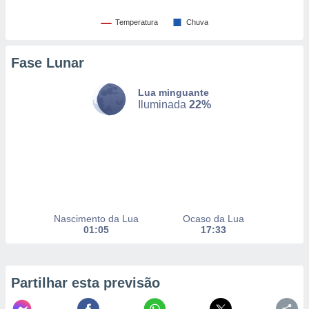
selecionar
Temperatura
Chuva
a, criar
personalizar
Fase Lunar
tilizar
selecionar
Lua minguante
dos, medir
Iluminada
22%
nho da
, medir o
o dos
r os
ravés de
s ou
s de dados
es fontes,
Nascimento da Lua
Ocaso da Lua
01:05
17:33
 e melhorar
ilizar dados
ara
conteúdos.
Partilhar esta previsão
ção