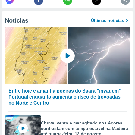
ão através
de
Notícias
Últimas notícias
,
 e
dos,
publicidade
s, estudos
a e
mento de
ossos 1199
eiros
Entre hoje e amanhã poeiras do Saara “invadem”
Portugal enquanto aumenta o risco de trovoadas
no Norte e Centro
Chuva, vento e mar agitado nos Açores
contrastam com tempo estável na Madeira
até quarta-feira, 12 de agosto