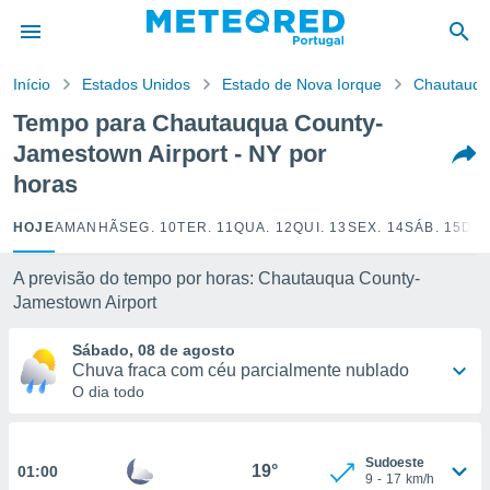
de
Início
Estados Unidos
Estado de Nova Iorque
Chautauqu
 da
empo.pt) foi
Tempo para Chautauqua County-
or
Jamestown Airport - NY por
is para
e as
horas
 fornecidas
 qualidade.
HOJE
AMANHÃ
SEG. 10
TER. 11
QUA. 12
QUI. 13
SEX. 14
SÁB. 15
DOM
r a este
s das
A previsão do tempo por horas: Chautauqua County-
opções:
Jamestown Airport
ookies e
 forma
Sábado, 08 de agosto
Chuva fraca com céu parcialmente nublado
O dia todo
e digital
da,
m
 recolhidas
Sudoeste
19°
01:00
cookies ou
9
-
17
km/h