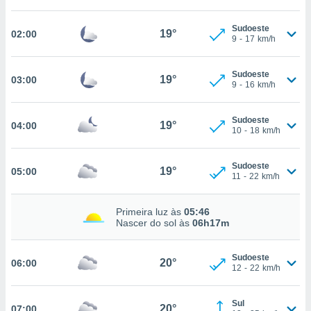
, permite-
Sudoeste
ar a nossa
19°
02:00
9
-
17
km/h
ara
ACEITAR
 fornecer-
E
os de alta
Sudoeste
CONTINUAR
19°
03:00
sem
9
-
16
km/h
sto.
CONFIGURAÇÕES
o botão
Sudoeste
19°
04:00
10
-
18
km/h
ontinuar",
r ao
itando a
Sudoeste
19°
de todos os
05:00
11
-
22
km/h
óprios ou
parceiros,
rmitem
Primeira luz às
05:46
Nascer do sol às
06h17m
lisar o
nto no
em como
Sudoeste
20°
06:00
 um perfil
12
-
22
km/h
para lhe
licidade e
Sul
20°
07:00