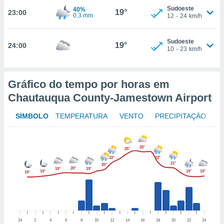
to ou opor-
Sudoeste
40%
19°
23:00
0.3 mm
12
-
24
km/h
essamento
m qualquer
ando em “
Sudoeste
19°
24:00
 ou na
10
-
23
km/h
 Cookies
te.
Gráfico do tempo por horas em
 nossos
Chautauqua County-Jamestown Airport
s o
SÍMBOLO
TEMPERATURA
VENTO
PRECIPITAÇÃO
o de
25°
25°
e/ou aceder
22°
22°
ões num
21°
20°
20°
19°
19°
19°
19°
19°
utilizar
19°
ados para
publicidade,
 para
a, utilizar
24
2
4
6
8
10
12
14
16
18
20
22
24