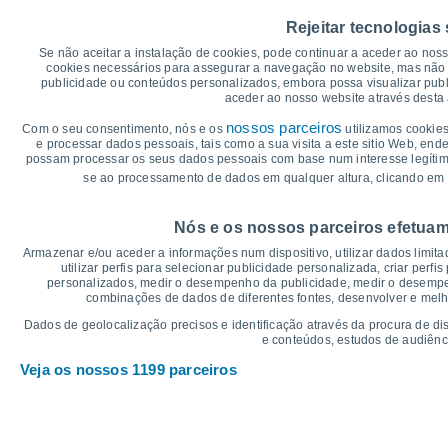
35
33°
32°
32°
Rejeitar tecnologias
32°
32°
32°
Se não aceitar a instalação de cookies, pode continuar a aceder ao nos
30
cookies necessários para assegurar a navegação no website, mas não 
publicidade ou conteúdos personalizados, embora possa visualizar publ
aceder ao nosso website através desta 
25°
25°
24°
24°
25
24°
24°
nossos parceiros
Com o seu consentimento, nós e os
utilizamos cookies
e processar dados pessoais, tais como a sua visita a este sitio Web, end
possam processar os seus dados pessoais com base num interesse legítimo,
20
se ao processamento de dados em qualquer altura, clicando em 
°C
Nós e os nossos parceiros efetuam
Dom
9
Seg
10
Ter
11
Qua
12
Qui
13
Sex
14
S
Armazenar e/ou aceder a informações num dispositivo, utilizar dados limitad
Temperatura Máxima
Te
utilizar perfis para selecionar publicidade personalizada, criar perfi
personalizados, medir o desempenho da publicidade, medir o desempen
combinações de dados de diferentes fontes, desenvolver e melhor
Gráficos de Precipitação – Névoa
Dados de geolocalização precisos e identificação através da procura de di
e conteúdos, estudos de audiênc
Chuva, neve e nebulosi
Veja os nossos 1199 parceiros
5