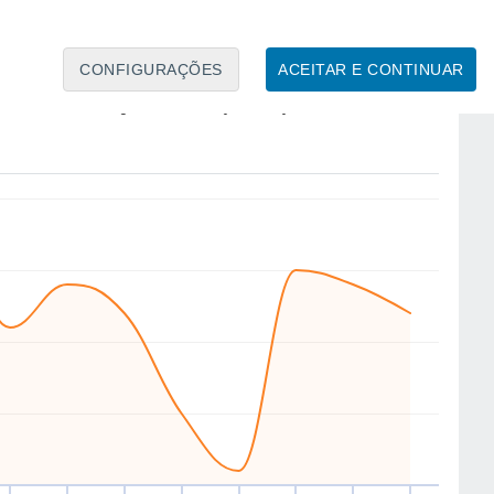
CONFIGURAÇÕES
ACEITAR E CONTINUAR
N
N
N
NE
N
N
N
N
áb
15
Dom
16
Seg
17
Ter
18
Qua
19
Qui
20
Sex
21
Sáb
22
to
Velocidade média do vento