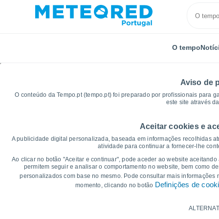
O tempo
Notíc
Aviso de 
O conteúdo da Tempo.pt (tempo.pt) foi preparado por profissionais para g
este site através d
Aceitar cookies e ac
Início
Indonésia
Jakarta
Gráficos de tempo
A publicidade digital personalizada, baseada em informações recolhidas at
atividade para continuar a fornecer-lhe con
Gráficos do tempo para
Ao clicar no botão "Aceitar e continuar", pode aceder ao website aceitando
permitem seguir e analisar o comportamento no website, bem como dese
personalizados com base no mesmo. Pode consultar mais informações
14 dias
7 dias
Definições de cook
momento, clicando no botão
Gráficos da Temperatura
ALTERNAT
Temperatura Máxima, temperatura mínim