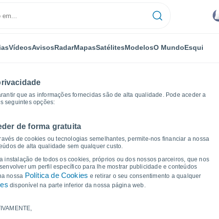
ias
Vídeos
Avisos
Radar
Mapas
Satélites
Modelos
O Mundo
Esqui
privacidade
arantir que as informações fornecidas são de alta qualidade. Pode aceder a
as seguintes opções:
eder de forma gratuita
ravés de cookies ou tecnologias semelhantes, permite-nos financiar a nossa
teúdos de alta qualidade sem qualquer custo.
 Jakarta
 a instalação de todos os cookies, próprios ou dos nossos parceiros, que nos
nvolver um perfil específico para lhe mostrar publicidade e conteúdos
Política de Cookies
 na nossa
e retirar o seu consentimento a qualquer
ies
disponível na parte inferior da nossa página web.
IVAMENTE,
a e ponto de orvalho para os próximos 14 dias