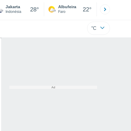
Jakarta
Albufeira
Lisboa
28°
22°
Indonésia
Faro
Lisboa
°C