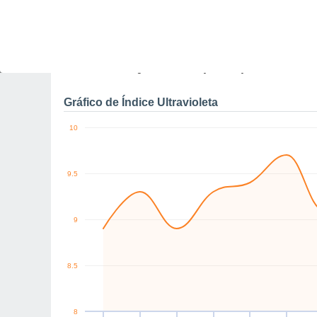
0
NE
N
N
NE
NE
N
km/h
Dom
9
Seg
10
Ter
11
Qua
12
Qui
13
Sex
14
S
Rajadas máximas do ven
Gráfico de Índice Ultravioleta
10
9.5
9
8.5
8