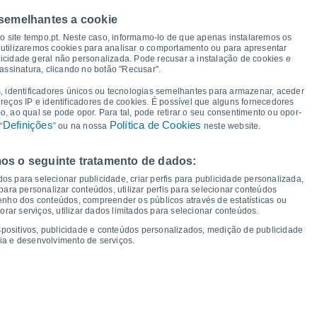
33°
33°
33°
 semelhantes a cookie
32°
31°
31°
31°
30°
so site tempo.pt. Neste caso, informamo-lo de que apenas instalaremos os
utilizaremos cookies para analisar o comportamento ou para apresentar
icidade geral não personalizada. Pode recusar a instalação de cookies e
26°
assinatura, clicando no botão "Recusar".
25°
25°
25°
24°
24°
24°
24°
, identificadores únicos ou tecnologias semelhantes para armazenar, aceder
ereços IP e identificadores de cookies. É possível que alguns fornecedores
 ao qual se pode opor. Para tal, pode retirar o seu consentimento ou opor-
Definições
Política de Cookies
“
” ou na nossa
neste website.
os o seguinte tratamento de dados:
áb
15
Dom
16
Seg
17
Ter
18
Qua
19
Qui
20
Sex
21
Sáb
22
os para selecionar publicidade, criar perfis para publicidade personalizada,
mperatura Mínima
Ponto de orvalho
s para personalizar conteúdos, utilizar perfis para selecionar conteúdos
ho dos conteúdos, compreender os públicos através de estatísticas ou
ar serviços, utilizar dados limitados para selecionar conteúdos.
spositivos, publicidade e conteúdos personalizados, medição de publicidade
ia e desenvolvimento de serviços.
dade para os próximos 14 dias
100
1013
75