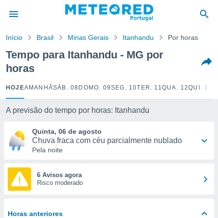
de
Início
Brasil
Minas Gerais
Itanhandu
Por horas
 da
empo.pt) foi
Tempo para Itanhandu - MG por
or
horas
is para
e as
 fornecidas
HOJE
AMANHÃ
SÁB. 08
DOMO. 09
SEG. 10
TER. 11
QUA. 12
QUI. 13
S
 qualidade.
r a este
A previsão do tempo por horas: Itanhandu
s das
opções:
Quinta, 06 de agosto
Chuva fraca com céu parcialmente nublado
ookies e
Pela noite
 forma
e digital
6 Avisos agora
Risco moderado
da,
m
 recolhidas
cookies ou
Horas anteriores