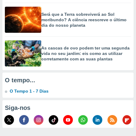
selecionar
Será que a Terra sobreviverá ao Sol
a, criar
moribundo? A ciência reescreve o último
personalizar
dia do nosso planeta
tilizar
selecionar
dos, medir
As cascas de ovo podem ter uma segunda
nho da
vida no seu jardim: eis como as utilizar
, medir o
corretamente com as suas plantas
o dos
r os
ravés de
O tempo...
s ou
s de dados
O Tempo 1 - 7 Dias
es fontes,
 e melhorar
Siga-nos
ilizar dados
ara
conteúdos.
ção