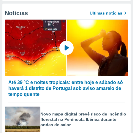
to ou opor-
essamento
Notícias
Últimas notícias
m qualquer
ando em “
 ou na
 Cookies
te.
 nossos
s o
o de
Até 39 ºC e noites tropicais: entre hoje e sábado só
haverá 1 distrito de Portugal sob aviso amarelo de
e/ou aceder
tempo quente
ões num
utilizar
ados para
Novo mapa digital prevê risco de incêndio
publicidade,
florestal na Península Ibérica durante
 para
ondas de calor
a, utilizar