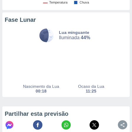
Temperatura
Chuva
nto, nós e
Fase Lunar
arceiros
cookies,
Lua minguante
ores únicos
Iluminada
44%
ias
s para
 aceder e
dados
ais como a
 este sitio
eços IP e
ores de
possível
Nascimento da Lua
Ocaso da Lua
00:18
11:25
es possam
os seus
oais com
Partilhar esta previsão
nteresse
o qual se
ara tal,
 o seu