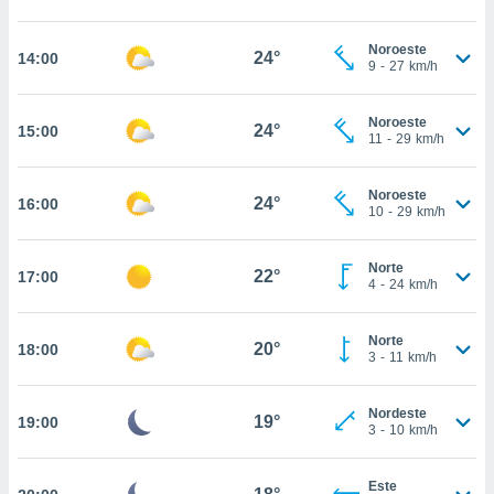
, permite-
ar a nossa
Noroeste
24°
14:00
9
-
27
km/h
ara
ACEITAR
 fornecer-
E
os de alta
CONTINUAR
Noroeste
24°
15:00
sem
11
-
29
km/h
sto.
CONFIGURAÇÕES
o botão
Noroeste
24°
16:00
ontinuar",
10
-
29
km/h
r ao
itando a
Norte
de todos os
22°
17:00
4
-
24
km/h
óprios ou
parceiros,
rmitem
Norte
20°
18:00
lisar o
3
-
11
km/h
nto no
em como
Nordeste
 um perfil
19°
19:00
3
-
10
km/h
para lhe
licidade e
Este