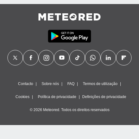
ão através
de
,
 e
dos,
publicidade
s, estudos
a e
mento de
ossos 1199
Contacto
Sobre nós
FAQ
Termos de utilização
eiros
Cookies
Política de privacidade
Definições de privacidade
© 2026 Meteored. Todos os direitos reservados