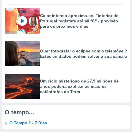
selecionar
a, criar
Calor intenso aproxima-se: "interior de
personalizar
Portugal registará até 40 ºC" - previsão
tilizar
para os próximos 6 dias
selecionar
dos, medir
nho da
Quer fotografar o eclipse com o telemóvel?
, medir o
Estes cuidados podem salvar a sua câmara
o dos
r os
ravés de
Um ciclo misterioso de 27,5 milhões de
s ou
anos poderia explicar as maiores
s de dados
catástrofes da Terra
es fontes,
 e melhorar
ilizar dados
ara
O tempo...
conteúdos.
O Tempo 1 - 7 Dias
ção