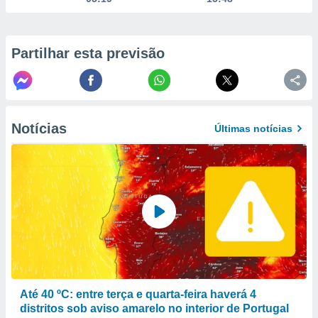
to ou opor-
essamento
m qualquer
ando em “
Partilhar esta previsão
 ou na
 Cookies
te.
Notícias
Últimas notícias
 nossos
s o
o de
e/ou aceder
ões num
utilizar
ados para
publicidade,
 para
Até 40 ºC: entre terça e quarta-feira haverá 4
distritos sob aviso amarelo no interior de Portugal
a, utilizar