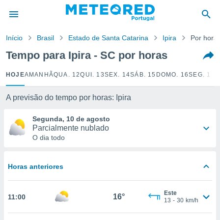
de
Início
Brasil
Estado de Santa Catarina
Ipira
Por hora
 da
empo.pt) foi
Tempo para Ipira - SC por horas
or
is para
HOJE
AMANHÃ
QUA. 12
QUI. 13
SEX. 14
SÁB. 15
DOMO. 16
SEG. 17
T
e as
 fornecidas
 qualidade.
A previsão do tempo por horas: Ipira
r a este
s das
Segunda, 10 de agosto
opções:
Parcialmente nublado
O dia todo
ookies e
 forma
Horas anteriores
e digital
da,
Este
m
16°
11:00
13
-
30
km/h
 recolhidas
cookies ou