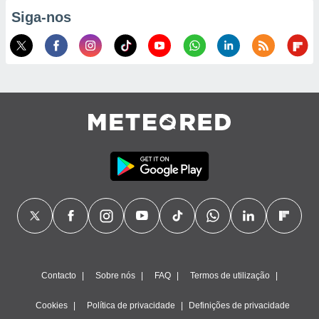
Siga-nos
ão através
de
,
 e
dos,
publicidade
s, estudos
a e
mento de
ossos 1199
eiros
Contacto
Sobre nós
FAQ
Termos de utilização
Cookies
Política de privacidade
Definições de privacidade