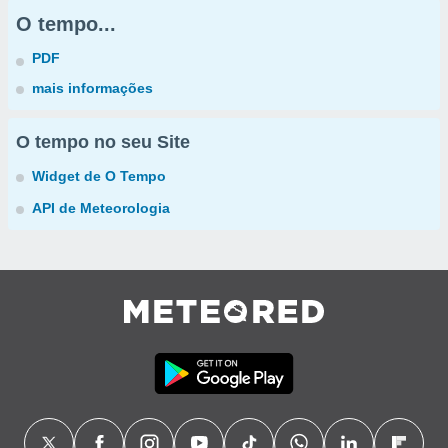
O tempo...
PDF
mais informações
O tempo no seu Site
Widget de O Tempo
API de Meteorologia