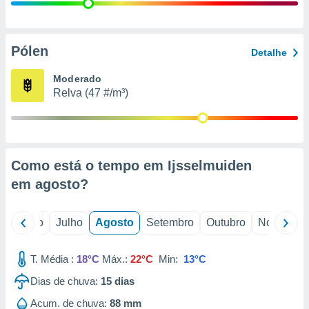
conteúdos.
ção
Pólen
Detalhe
ão através
de
Moderado
,
Relva (47 #/m³)
 e
dos,
publicidade
s, estudos
Como está o tempo em Ijsselmuiden
a e
mento de
em
agosto
?
ossos 1199
o
Junho
Julho
Agosto
Setembro
Outubro
Novembro
eiros
T. Média :
18°C
Máx.:
22°C
Min:
13°C
Dias de chuva:
15
dias
Acum. de chuva:
88 mm