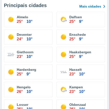
Principais cidades
Mais cidades
Almelo
Dalfsen
25°
10°
25°
9°
Deventer
Enschede
24°
10°
25°
9°
Giethoorn
Haaksbergen
23°
10°
25°
9°
Hardenberg
Hasselt
25°
9°
23°
10°
Hengelo
Kampen
26°
10°
23°
10°
Losser
Oldenzaal