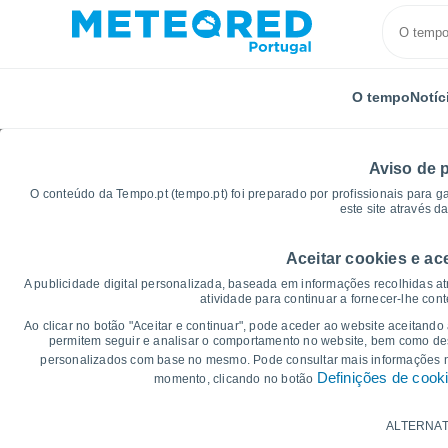
O tempo
Notíc
Aviso de 
O conteúdo da Tempo.pt (tempo.pt) foi preparado por profissionais para g
este site através d
Aceitar cookies e ac
Início
Brasil
Estado da Bahia
Igara
Gráfico
A publicidade digital personalizada, baseada em informações recolhidas at
atividade para continuar a fornecer-lhe con
Gráficos do tempo para
Ao clicar no botão "Aceitar e continuar", pode aceder ao website aceitando
permitem seguir e analisar o comportamento no website, bem como dese
personalizados com base no mesmo. Pode consultar mais informações
14 dias
7 dias
Definições de cook
momento, clicando no botão
Gráficos da Temperatura
ALTERNAT
Temperatura Máxima, temperatura mínim