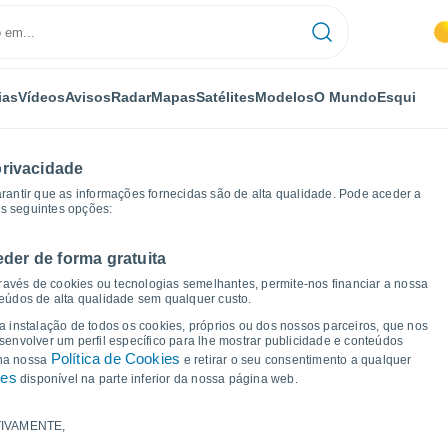
ias
Vídeos
Avisos
Radar
Mapas
Satélites
Modelos
O Mundo
Esqui
privacidade
arantir que as informações fornecidas são de alta qualidade. Pode aceder a
as seguintes opções:
eder de forma gratuita
s de tempo
ravés de cookies ou tecnologias semelhantes, permite-nos financiar a nossa
teúdos de alta qualidade sem qualquer custo.
 Igara - BA
 a instalação de todos os cookies, próprios ou dos nossos parceiros, que nos
nvolver um perfil específico para lhe mostrar publicidade e conteúdos
Política de Cookies
 na nossa
e retirar o seu consentimento a qualquer
ies
disponível na parte inferior da nossa página web.
IVAMENTE,
a e ponto de orvalho para os próximos 14 dias