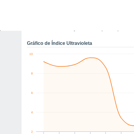
SE
SE
SE
SE
SE
S
km/h
Sáb
8
Dom
9
Seg
10
Ter
11
Qua
12
Qui
13
S
Rajadas máximas do ven
Gráfico de Índice Ultravioleta
10
8
6
4
2