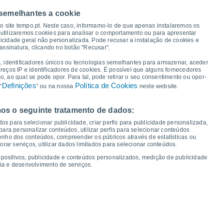
 semelhantes a cookie
30°
29°
29°
so site tempo.pt. Neste caso, informamo-lo de que apenas instalaremos os
28°
28°
28°
27°
27°
utilizaremos cookies para analisar o comportamento ou para apresentar
icidade geral não personalizada. Pode recusar a instalação de cookies e
assinatura, clicando no botão "Recusar".
, identificadores únicos ou tecnologias semelhantes para armazenar, aceder
19°
19°
19°
18°
18°
ereços IP e identificadores de cookies. É possível que alguns fornecedores
17°
17°
17°
 ao qual se pode opor. Para tal, pode retirar o seu consentimento ou opor-
Definições
Política de Cookies
“
” ou na nossa
neste website.
os o seguinte tratamento de dados:
ex
14
Sáb
15
Dom
16
Seg
17
Ter
18
Qua
19
Qui
20
Sex
21
os para selecionar publicidade, criar perfis para publicidade personalizada,
mperatura Mínima
Ponto de orvalho
s para personalizar conteúdos, utilizar perfis para selecionar conteúdos
ho dos conteúdos, compreender os públicos através de estatísticas ou
ar serviços, utilizar dados limitados para selecionar conteúdos.
spositivos, publicidade e conteúdos personalizados, medição de publicidade
ia e desenvolvimento de serviços.
dade para os próximos 14 dias
100
1019
1019
75
18