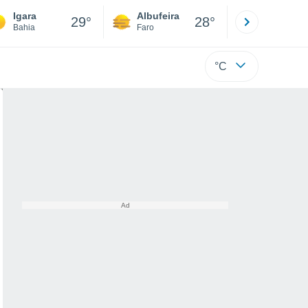
Igara
Albufeira
Lisboa
29°
28°
Bahia
Faro
Lisboa
°C