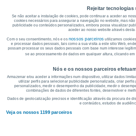
35
Rejeitar tecnologias
30°
30°
29°
29°
30
29°
Se não aceitar a instalação de cookies, pode continuar a aceder ao nos
cookies necessários para assegurar a navegação no website, mas não 
publicidade ou conteúdos personalizados, embora possa visualizar publ
25
aceder ao nosso website através desta 
23°
nossos parceiros
20°
Com o seu consentimento, nós e os
utilizamos cookies
20
19°
19°
18°
18°
18°
e processar dados pessoais, tais como a sua visita a este sitio Web, end
possam processar os seus dados pessoais com base num interesse legítimo,
15
se ao processamento de dados em qualquer altura, clicando em 
°C
Nós e os nossos parceiros efetuam
Sáb
8
Dom
9
Seg
10
Ter
11
Qua
12
Qui
13
S
Armazenar e/ou aceder a informações num dispositivo, utilizar dados limitad
Temperatura Máxima
Te
utilizar perfis para selecionar publicidade personalizada, criar perfi
personalizados, medir o desempenho da publicidade, medir o desempen
combinações de dados de diferentes fontes, desenvolver e melhor
Gráficos de Precipitação – Névoa
Dados de geolocalização precisos e identificação através da procura de di
e conteúdos, estudos de audiênc
Chuva, neve e nebulosi
Veja os nossos 1199 parceiros
20
1019
15
1018
10