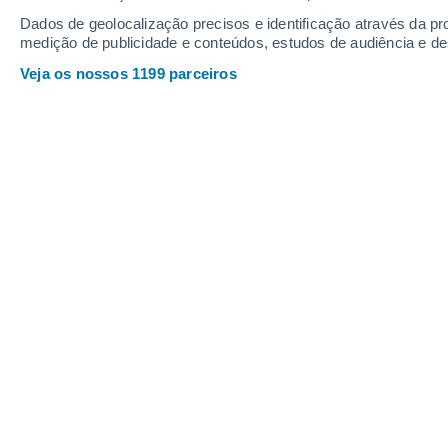
Sexta
7
Sábado
8
Dados de geolocalização precisos e identificação através da pr
medição de publicidade e conteúdos, estudos de audiência e d
Veja os nossos 1199 parceiros
A previsão do tempo por horas: Hu
SEXTA, 07 DE AGOSTO
O dia todo
Nuvens dispersas
Nascer do sol às
06h53m
Pôr-do-sol às
17h25m
Primeira luz às
06:26
Última luz às
17:51
Fase Lunar