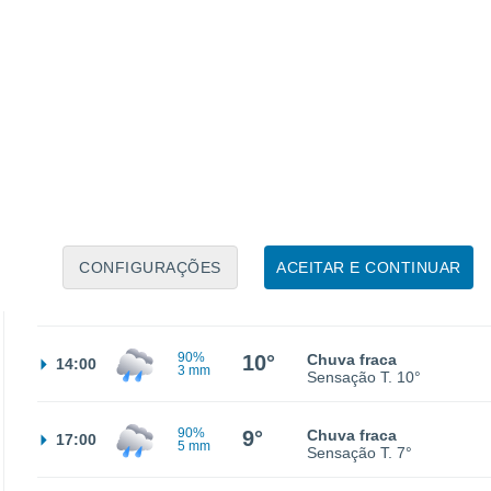
3°
Encoberto
02:00
Sensação T.
4°
3°
Encoberto
05:00
Sensação T.
3°
70%
5°
Chuva fraca
08:00
1 mm
Sensação T.
5°
CONFIGURAÇÕES
ACEITAR E CONTINUAR
90%
8°
Chuva fraca
11:00
2 mm
Sensação T.
7°
90%
10°
Chuva fraca
14:00
3 mm
Sensação T.
10°
90%
9°
Chuva fraca
17:00
5 mm
Sensação T.
7°