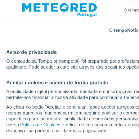
O tempo
Notíc
Aviso de privacidade
O conteúdo da Tempo.pt (tempo.pt) foi preparado por profissiona
qualidade. Pode aceder a este site através das seguintes opçõe
Aceitar cookies e aceder de forma gratuita
Início
Austrália
Capital Australiana
Hume
Po
A publicidade digital personalizada, baseada em informações r
permite-nos financiar a nossa atividade para continuar a fornec
Tempo para Hume - AC
Ao clicar no botão "Aceitar e continuar", pode aceder ao websit
nossos parceiros, que nos permitem seguir e analisar o compo
específico para lhe mostrar publicidade e conteúdos persona
O Tempo 1 - 7 Dias
Por horas
nossa
Política de Cookies
e retirar o seu consentimento a qua
disponível na parte inferior da nossa página web.