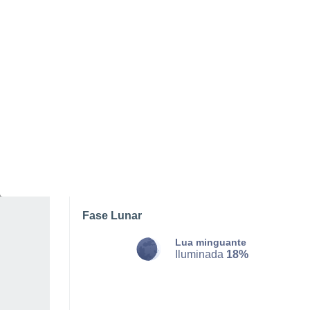
DOMINGO, 09 DE AGOSTO
O dia todo
Chuva moderada com céu
nublado
Nascer do sol às
06h51m
Pôr-do-sol às
17h26m
Primeira luz às
06:24
Última luz às
17:53
Fase Lunar
Lua minguante
Iluminada
18%