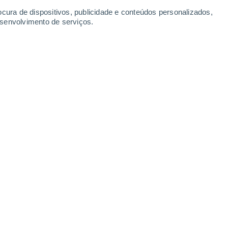
Domingo
9
ocura de dispositivos, publicidade e conteúdos personalizados,
esenvolvimento de serviços.
me
-1°
Nuvens dispersas
02:00
Sensação T.
0°
-2°
Nuvens dispersas
05:00
Sensação T.
-3°
0°
Nuvens dispersas
08:00
Sensação T.
-1°
8°
Nuvens dispersas
11:00
Sensação T.
8°