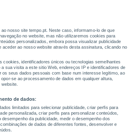
Hume
VENTO
PRECIPITAÇÃO
r ao nosso site tempo.pt. Neste caso, informamo-lo de que
12
15
18
21
00
03
06
09
12
15
18
21
00
navegação no website, mas não utilizaremos cookies para
nteúdos personalizados, embora possa visualizar publicidade
e aceder ao nosso website através desta assinatura, clicando no
s cookies, identificadores únicos ou tecnologias semelhantes
11°
10°
 sua visita a este sitio Web, endereços IP e identificadores de
9°
9°
9°
9°
8°
8°
r os seus dados pessoais com base num interesse legítimo, ao
6°
5°
ou opor-se ao processamento de dados em qualquer altura,
5°
3°
3°
 website.
mento de dados:
dos limitados para selecionar publicidade, criar perfis para
7.3
idade personalizada, criar perfis para personalizar conteúdos,
5
ir o desempenho da publicidade, medir o desempenho dos
4.5
3
 combinações de dados de diferentes fontes, desenvolver e
2
1
eúdos.