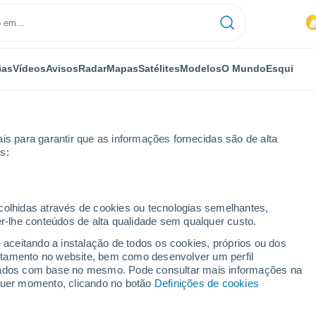
ias
Vídeos
Avisos
Radar
Mapas
Satélites
Modelos
O Mundo
Esqui
is para garantir que as informações fornecidas são de alta
s:
r horas
ecolhidas através de cookies ou tecnologias semelhantes,
er-lhe conteúdos de alta qualidade sem qualquer custo.
T por horas
e aceitando a instalação de todos os cookies, próprios ou dos
rtamento no website, bem como desenvolver um perfil
lizados com base no mesmo. Pode consultar mais informações na
lquer momento, clicando no botão
Definições de cookies