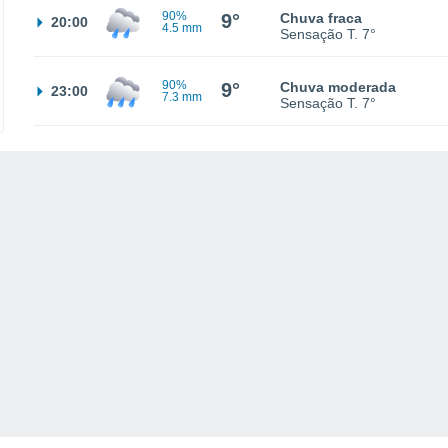
90%
9°
Chuva fraca
20:00
4.5 mm
Sensação T.
7°
90%
9°
Chuva moderada
23:00
7.3 mm
Sensação T.
7°