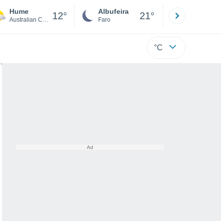
Hume
Albufeira
Lisboa
12°
21°
Australian Capital Territory
Faro
Lisboa
°C