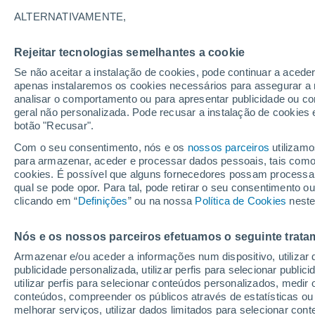
Gráfico do tempo por horas em 
ALTERNATIVAMENTE,
SÍMBOLO
TEMPERATURA
Rejeitar tecnologias semelhantes a cookie
Se não aceitar a instalação de cookies, pode continuar a acede
00
03
06
09
12
15
18
21
00
03
06
09
apenas instalaremos os cookies necessários para assegurar a 
analisar o comportamento ou para apresentar publicidade ou co
geral não personalizada. Pode recusar a instalação de cookies 
botão "Recusar".
12°
Com o seu consentimento, nós e os
nossos parceiros
utilizamo
10°
para armazenar, aceder e processar dados pessoais, tais como a
cookies. É possível que alguns fornecedores possam processa
6°
qual se pode opor. Para tal, pode retirar o seu consentimento 
4°
clicando em “
Definições
” ou na nossa
Política de Cookies
neste
1°
1°
-1°
-1°
Nós e os nossos parceiros efetuamos o seguinte trata
-2°
Armazenar e/ou aceder a informações num dispositivo, utilizar da
-4°
-5°
publicidade personalizada, utilizar perfis para selecionar public
utilizar perfis para selecionar conteúdos personalizados, med
conteúdos, compreender os públicos através de estatísticas ou
melhorar serviços, utilizar dados limitados para selecionar cont