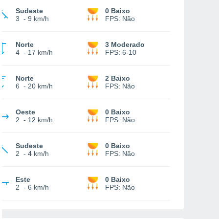
Sudeste
0 Baixo
3
-
9 km/h
FPS:
Não
Norte
3 Moderado
4
-
17 km/h
FPS:
6-10
Norte
2 Baixo
6
-
20 km/h
FPS:
Não
Oeste
0 Baixo
2
-
12 km/h
FPS:
Não
Sudeste
0 Baixo
2
-
4 km/h
FPS:
Não
Este
0 Baixo
2
-
6 km/h
FPS:
Não