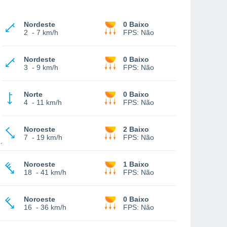
Nordeste
0 Baixo
2
-
7 km/h
FPS:
Não
Nordeste
0 Baixo
3
-
9 km/h
FPS:
Não
Norte
0 Baixo
4
-
11 km/h
FPS:
Não
Noroeste
2 Baixo
7
-
19 km/h
FPS:
Não
Noroeste
1 Baixo
18
-
41 km/h
FPS:
Não
Noroeste
0 Baixo
16
-
36 km/h
FPS:
Não