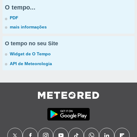
O tempo...
PDF
mais informações
O tempo no seu Site
Widget de O Tempo
API de Meteorologia