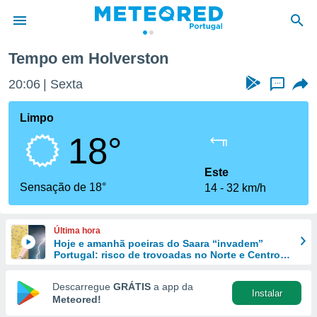
Tempo em Holverston
de
20:06
Sexta
...
 da
empo.pt) foi
Limpo
or
18°
is para
e as
 fornecidas
Este
 qualidade.
Sensação de 18°
14
32 km/h
r a este
s das
opções:
Última hora
Hoje e amanhã poeiras do Saara “invadem”
ookies e
Portugal: risco de trovoadas no Norte e Centro
 forma
aumenta
Descarregue
GRÁTIS
a app da
Instalar
e digital
Meteored!
da,