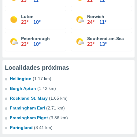
23°
11°
21°
12°
Luton
Norwich
23°
10°
24°
11°
Peterborough
Southend-on-Sea
23°
10°
23°
13°
Localidades próximas
Hellington
(1.17 km)
Bergh Apton
(1.42 km)
Rockland St. Mary
(1.65 km)
Framingham Earl
(2.71 km)
Framingham Pigot
(3.36 km)
Poringland
(3.41 km)