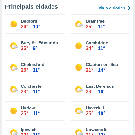
Principais cidades
Mais cidades
Bedford
Braintree
24°
10°
25°
11°
Bury St. Edmunds
Cambridge
25°
9°
24°
11°
Chelmsford
Clacton-on-Sea
26°
11°
21°
14°
Colchester
East Dereham
23°
11°
23°
10°
Harlow
Haverhill
25°
11°
25°
10°
Ipswich
Lowestoft