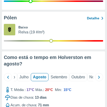
conteúdos.
ção
Pólen
Detalhe
ão através
de
Baixo
,
Relva (19 #/m³)
 e
dos,
publicidade
s, estudos
Como está o tempo em Holverston em
a e
mento de
agosto
?
ossos 1199
o
Junho
Julho
Agosto
Setembro
Outubro
Novembro
eiros
T. Média :
17°C
Máx.:
20°C
Min:
15°C
Dias de chuva:
13
dias
Acum. de chuva:
71 mm