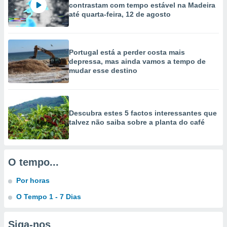
contrastam com tempo estável na Madeira
 para
até quarta-feira, 12 de agosto
a, utilizar
selecionar
Portugal está a perder costa mais
a, criar
depressa, mas ainda vamos a tempo de
personalizar
mudar esse destino
tilizar
selecionar
dos, medir
nho da
Descubra estes 5 factos interessantes que
, medir o
talvez não saiba sobre a planta do café
o dos
r os
ravés de
O tempo...
s ou
s de dados
Por horas
es fontes,
O Tempo 1 - 7 Dias
 e melhorar
ilizar dados
ara
Siga-nos