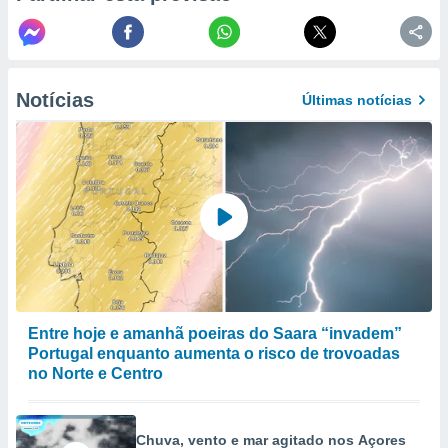
o qual se
ara tal,
 o seu
to ou opor-
essamento
Notícias
Últimas notícias
m qualquer
ando em “
 ou na
 Cookies
te.
 nossos
s o
o de
Entre hoje e amanhã poeiras do Saara “invadem”
Portugal enquanto aumenta o risco de trovoadas
e/ou aceder
no Norte e Centro
ões num
utilizar
ados para
Chuva, vento e mar agitado nos Açores
publicidade,