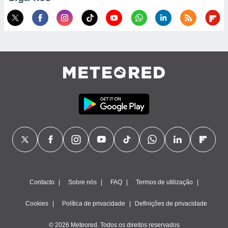
conteúdos.
ção
ão através
de
,
 e
dos,
publicidade
s, estudos
a e
mento de
ossos 1199
eiros
Contacto
Sobre nós
FAQ
Termos de utilização
Cookies
Política de privacidade
Definições de privacidade
© 2026 Meteored. Todos os direitos reservados