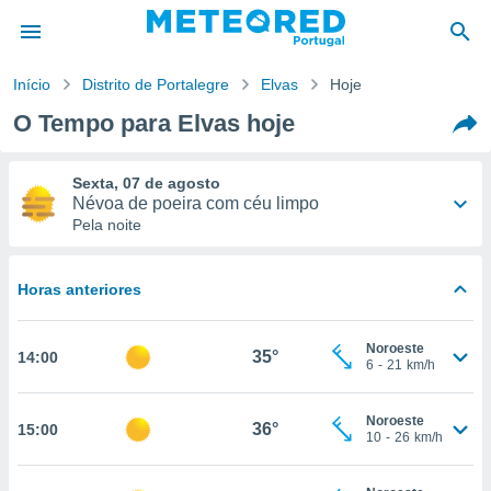
Início
Distrito de Portalegre
Elvas
Hoje
O Tempo para Elvas hoje
de
 da
empo.pt) foi
Sexta, 07 de agosto
or
Névoa de poeira com céu limpo
is para
Pela noite
e as
 fornecidas
 qualidade.
37°
18°
Horas anteriores
r a este
s das
-
Noroeste
19
38
km/h
opções:
Noroeste
35°
14:00
6
-
21
km/h
ookies e
Probabilidade
0%
 forma
Noroeste
36°
15:00
10
-
26
km/h
e digital
da,