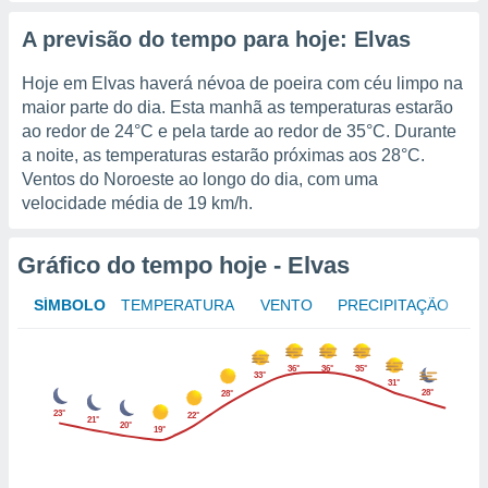
tar a
de cookies,
A previsão do tempo para hoje: Elvas
uar a
osso site
Hoje em Elvas haverá névoa de poeira com céu limpo na
este caso,
maior parte do dia. Esta manhã as temperaturas estarão
lo de que
talaremos
ao redor de
24°C
e pela tarde ao redor de
35°C
. Durante
a noite, as temperaturas estarão próximas aos
28°C
.
s para
Ventos do Noroeste ao longo do dia, com uma
a navegação
velocidade média de
19 km/h
.
, mas não
s cookies
ar o
Gráfico do tempo hoje - Elvas
nto ou
ntar
SÍMBOLO
TEMPERATURA
VENTO
PRECIPITAÇÃO
 ou
dos,
36°
36°
35°
33°
ssa
31°
28°
28°
ublicidade
23°
22°
21°
20°
19°
ada. Pode
nstalação de
ceder ao