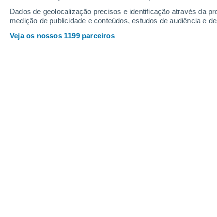
Domingo
9
Dados de geolocalização precisos e identificação através da pr
medição de publicidade e conteúdos, estudos de audiência e d
Veja os nossos 1199 parceiros
A previsão do tempo para hoje: Cha
Hoje, Chaves com nevoeiro durante esta manhã,
dos
29°C
. Durante a noite haverá limpo com te
DOMINGO, 09 DE AGOSTO
Pela manhã
Nevoeiro
31°
16°
-
Oeste
8
30
km/h