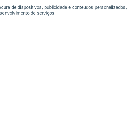
ocura de dispositivos, publicidade e conteúdos personalizados,
esenvolvimento de serviços.
ves
 com temperaturas ao redor de
21°C
. Pela tarde apresentam-s
mperaturas próximas aos
21°C
. Ventos do Oeste ao longo do di
18°
Nuvens dispersas
02:00
Sensação T.
18°
16°
Nevoeiro
05:00
Sensação T.
16°
17°
Nevoeiro
08:00
Sensação T.
17°