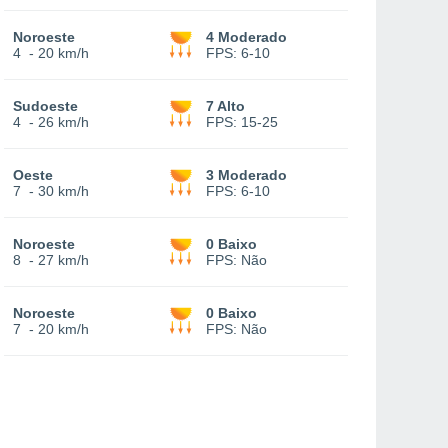
Noroeste
4 Moderado
4
-
20 km/h
FPS:
6-10
Sudoeste
7 Alto
4
-
26 km/h
FPS:
15-25
Oeste
3 Moderado
7
-
30 km/h
FPS:
6-10
Noroeste
0 Baixo
8
-
27 km/h
FPS:
Não
Noroeste
0 Baixo
7
-
20 km/h
FPS:
Não