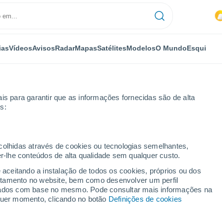
ias
Vídeos
Avisos
Radar
Mapas
Satélites
Modelos
O Mundo
Esqui
is para garantir que as informações fornecidas são de alta
s:
ecolhidas através de cookies ou tecnologias semelhantes,
er-lhe conteúdos de alta qualidade sem qualquer custo.
hoje
e aceitando a instalação de todos os cookies, próprios ou dos
rtamento no website, bem como desenvolver um perfil
lizados com base no mesmo. Pode consultar mais informações na
m-de-Semana
lquer momento, clicando no botão
Definições de cookies