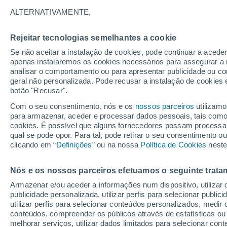
Gráfico do tempo hoje - Chaves
ALTERNATIVAMENTE,
SÍMBOLO
TEMPERATURA
Rejeitar tecnologias semelhantes a cookie
Se não aceitar a instalação de cookies, pode continuar a acede
00
02
04
06
08
10
apenas instalaremos os cookies necessários para assegurar a 
analisar o comportamento ou para apresentar publicidade ou co
geral não personalizada. Pode recusar a instalação de cookies 
botão "Recusar".
Com o seu consentimento, nós e os
nossos parceiros
utilizamo
para armazenar, aceder e processar dados pessoais, tais como a
2
cookies. É possível que alguns fornecedores possam processa
25°
qual se pode opor. Para tal, pode retirar o seu consentimento 
clicando em “
Definições
” ou na nossa
Política de Cookies
neste
22°
19°
19°
Nós e os nossos parceiros efetuamos o seguinte trata
18°
17°
17°
17°
16°
Armazenar e/ou aceder a informações num dispositivo, utilizar da
16°
16°
publicidade personalizada, utilizar perfis para selecionar public
utilizar perfis para selecionar conteúdos personalizados, med
conteúdos, compreender os públicos através de estatísticas ou
melhorar serviços, utilizar dados limitados para selecionar cont