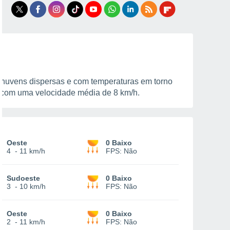
e nuvens dispersas e com temperaturas em torno
a, com uma velocidade média de
8 km/h
.
Oeste
0 Baixo
4
-
11 km/h
FPS:
Não
Sudoeste
0 Baixo
3
-
10 km/h
FPS:
Não
Oeste
0 Baixo
2
-
11 km/h
FPS:
Não