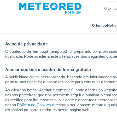
O tempo
Notíc
Aviso de privacidade
O conteúdo da Tempo.pt (tempo.pt) foi preparado por profissiona
qualidade. Pode aceder a este site através das seguintes opçõe
Aceitar cookies e aceder de forma gratuita
Início
Distrito de Vila Real
Chaves
Hoje
A publicidade digital personalizada, baseada em informações r
permite-nos financiar a nossa atividade para continuar a fornec
O Tempo para Chaves 
Ao clicar no botão "Aceitar e continuar", pode aceder ao websit
nossos parceiros, que nos permitem seguir e analisar o compo
específico para lhe mostrar publicidade e conteúdos persona
O Tempo 1 - 7 Dias
Por horas
Hoje
Amanhã
Fi
nossa
Política de Cookies
e retirar o seu consentimento a qua
disponível na parte inferior da nossa página web.