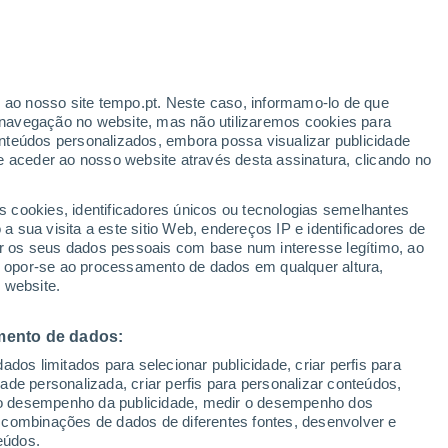
VENTO
PRECIPITAÇÃO
r ao nosso site tempo.pt. Neste caso, informamo-lo de que
12
14
16
18
20
22
00
navegação no website, mas não utilizaremos cookies para
nteúdos personalizados, embora possa visualizar publicidade
e aceder ao nosso website através desta assinatura, clicando no
31°
31°
30°
30°
30°
s cookies, identificadores únicos ou tecnologias semelhantes
29°
28°
 sua visita a este sitio Web, endereços IP e identificadores de
7°
27°
r os seus dados pessoais com base num interesse legítimo, ao
ou opor-se ao processamento de dados em qualquer altura,
24°
 website.
23°
21°
20°
mento de dados:
dos limitados para selecionar publicidade, criar perfis para
idade personalizada, criar perfis para personalizar conteúdos,
ir o desempenho da publicidade, medir o desempenho dos
 combinações de dados de diferentes fontes, desenvolver e
eúdos.