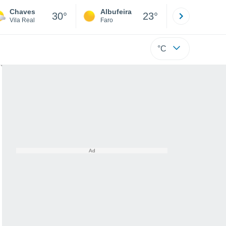
Chaves
Albufeira
Lisboa
30°
23°
Vila Real
Faro
Lisboa
°C