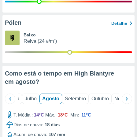
conteúdos.
ção
Pólen
Detalhe
ão através
de
Baixo
,
Relva (24 #/m³)
 e
dos,
publicidade
s, estudos
Como está o tempo em High Blantyre
a e
mento de
em
agosto
?
ossos 1199
o
Junho
Julho
Agosto
Setembro
Outubro
Novembro
eiros
T. Média :
14°C
Máx.:
18°C
Min:
11°C
Dias de chuva:
18
dias
Acum. de chuva:
107 mm