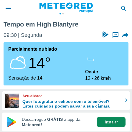
Tempo em High Blantyre
de
09:30
Segunda
...
 da
empo.pt) foi
Parcialmente nublado
or
14°
is para
e as
 fornecidas
Oeste
 qualidade.
Sensação de 14°
12
26 km/h
r a este
s das
opções:
Actualidade
Quer fotografar o eclipse com o telemóvel?
ookies e
Estes cuidados podem salvar a sua câmara
 forma
Descarregue
GRÁTIS
a app da
Instalar
e digital
Meteored!
da,