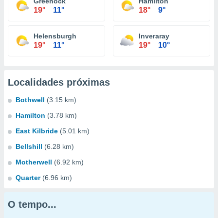
Greenock
Hamilton
19°
11°
18°
9°
Helensburgh
Inveraray
19°
11°
19°
10°
Localidades próximas
Bothwell
(3.15 km)
Hamilton
(3.78 km)
East Kilbride
(5.01 km)
Bellshill
(6.28 km)
Motherwell
(6.92 km)
Quarter
(6.96 km)
O tempo...