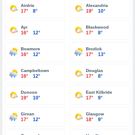
Airdrie
Alexandria
17°
8°
19°
10°
Ayr
Blackwood
16°
12°
17°
8°
Bowmore
Brodick
16°
12°
17°
13°
Campbeltown
Douglas
16°
12°
17°
8°
Dunoon
East Kilbride
19°
10°
17°
9°
Girvan
Glasgow
17°
12°
18°
9°