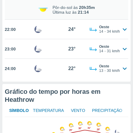
osso site
Pôr-do-sol às
20h35m
este caso,
Última luz às
21:14
lo de que
talaremos
Oeste
24°
22:00
s para
14
-
34
km/h
a navegação
, mas não
Oeste
s cookies
23°
23:00
14
-
31
km/h
ar o
nto ou
ntar
Oeste
22°
24:00
 ou
13
-
30
km/h
dos,
ssa
Gráfico do tempo por horas em
ublicidade
Heathrow
ada. Pode
nstalação de
SÍMBOLO
TEMPERATURA
VENTO
PRECIPITAÇÃO
ceder ao
ite através
atura,
31°
30°
29°
29°
 botão