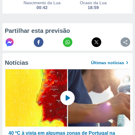
Nascimento da Lua
Ocaso da Lua
to ou opor-
00:42
18:59
essamento
m qualquer
ando em “
 ou na
Partilhar esta previsão
 Cookies
te.
 nossos
Notícias
Últimas notícias
s o
o de
e/ou aceder
ões num
utilizar
ados para
publicidade,
 para
40 ºC à vista em algumas zonas de Portugal na
a, utilizar