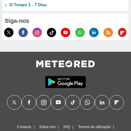
O Tempo 1 - 7 Dias
ão através
de
Siga-nos
,
 e
dos,
publicidade
s, estudos
a e
mento de
ossos 1199
eiros
Contacto
Sobre nós
FAQ
Termos de utilização