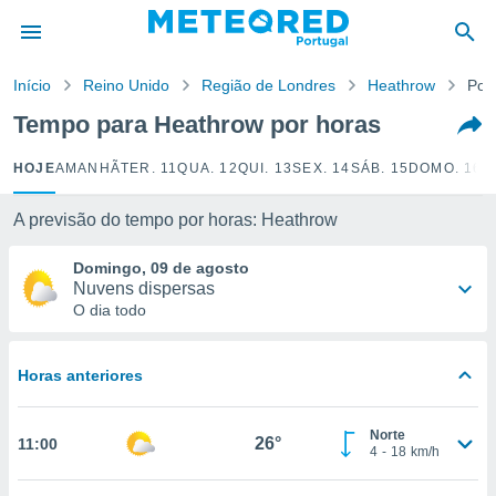
de
Início
Reino Unido
Região de Londres
Heathrow
Por
 da
empo.pt) foi
Tempo para Heathrow por horas
or
is para
HOJE
AMANHÃ
TER. 11
QUA. 12
QUI. 13
SEX. 14
SÁB. 15
DOMO. 16
S
e as
 fornecidas
 qualidade.
A previsão do tempo por horas: Heathrow
r a este
s das
Domingo, 09 de agosto
opções:
Nuvens dispersas
O dia todo
ookies e
 forma
Horas anteriores
e digital
da,
Norte
m
26°
11:00
4
-
18
km/h
 recolhidas
cookies ou