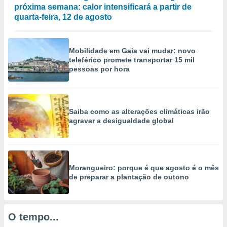
selecionar
próxima semana: calor intensificará a partir de
quarta-feira, 12 de agosto
a, criar
personalizar
tilizar
Mobilidade em Gaia vai mudar: novo
selecionar
teleférico promete transportar 15 mil
pessoas por hora
dos, medir
nho da
, medir o
o dos
Saiba como as alterações climáticas irão
agravar a desigualdade global
r os
ravés de
s ou
s de dados
es fontes,
Morangueiro: porque é que agosto é o mês
 e melhorar
de preparar a plantação de outono
ilizar dados
ara
conteúdos.
O tempo...
ção