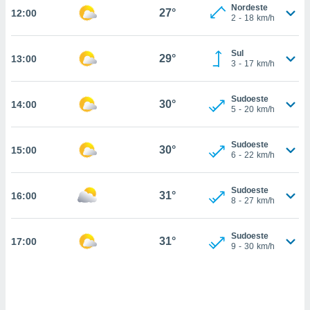
Nordeste
27°
12:00
, permite-
2
-
18
km/h
ar a nossa
ara
ACEITAR
Sul
 fornecer-
29°
13:00
E
3
-
17
km/h
os de alta
CONTINUAR
sem
sto.
Sudoeste
30°
14:00
CONFIGURAÇÕES
5
-
20
km/h
o botão
ontinuar",
r ao
Sudoeste
30°
15:00
6
-
22
km/h
itando a
de todos os
óprios ou
Sudoeste
31°
16:00
parceiros,
8
-
27
km/h
rmitem
lisar o
nto no
Sudoeste
31°
17:00
9
-
30
km/h
em como
 um perfil
para lhe
licidade e