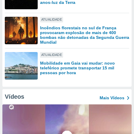
tar a
anos-luz da Terra
de cookies,
uar a
osso site
ATUALIDADE
este caso,
Incêndios florestais no sul de França
lo de que
provocaram explosão de mais de 400
talaremos
bombas não detonadas da Segunda Guerra
Mundial
s para
a navegação
ATUALIDADE
, mas não
Mobilidade em Gaia vai mudar: novo
s cookies
teleférico promete transportar 15 mil
ar o
pessoas por hora
nto ou
ntar
 ou
Vídeos
Mais Vídeos
dos,
ssa
ublicidade
ada. Pode
nstalação de
ceder ao