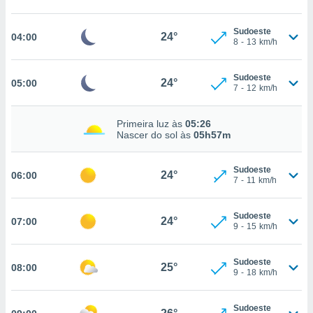
, permite-
ar a nossa
Sudoeste
24°
04:00
8
-
13
km/h
ara
ACEITAR
 fornecer-
E
os de alta
CONTINUAR
Sudoeste
24°
05:00
sem
7
-
12
km/h
sto.
CONFIGURAÇÕES
o botão
Primeira luz às
05:26
ontinuar",
Nascer do sol às
05h57m
r ao
itando a
Sudoeste
de todos os
24°
06:00
7
-
11
km/h
óprios ou
parceiros,
rmitem
Sudoeste
24°
07:00
lisar o
9
-
15
km/h
nto no
em como
Sudoeste
 um perfil
25°
08:00
9
-
18
km/h
para lhe
licidade e
Sudoeste