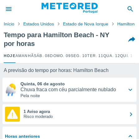
de
Início
Estados Unidos
Estado de Nova Iorque
Hamilton 
 da
empo.pt) foi
Tempo para Hamilton Beach - NY
or
por horas
is para
e as
 fornecidas
HOJE
AMANHÃ
SÁB. 08
DOMO. 09
SEG. 10
TER. 11
QUA. 12
QUI. 13
S
 qualidade.
r a este
A previsão do tempo por horas: Hamilton Beach
s das
opções:
Quinta, 06 de agosto
Chuva fraca com céu parcialmente nublado
ookies e
Pela noite
 forma
e digital
1 Aviso agora
Risco moderado
da,
m
 recolhidas
cookies ou
Horas anteriores