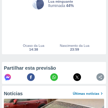
Lua minguante
selecionar
Iluminada
44%
a, criar
personalizar
tilizar
selecionar
dos, medir
nho da
, medir o
Ocaso da Lua
Nascimento da Lua
o dos
14:38
23:59
r os
ravés de
s ou
Partilhar esta previsão
s de dados
es fontes,
 e melhorar
ilizar dados
ara
Notícias
Últimas notícias
conteúdos.
ção