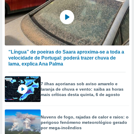
ão através
de
,
 e
dos,
publicidade
s, estudos
“Língua” de poeiras do Saara aproxima-se a toda a
a e
velocidade de Portugal: poderá trazer chuva de
mento de
lama, explica Ana Palma
ossos 1199
eiros
7 ilhas açorianas sob aviso amarelo e
laranja de chuva e vento: saiba as horas
mais críticas desta quinta, 6 de agosto
Nuvens de fogo, rajadas de calor e raios: o
perigoso fenómeno meteorológico gerado
por mega-incêndios