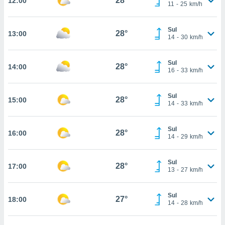
28°
12:00
osso site
11
-
25
km/h
este caso,
lo de que
Sul
talaremos
28°
13:00
14
-
30
km/h
s para
a navegação
Sul
28°
14:00
, mas não
16
-
33
km/h
s cookies
ar o
Sul
nto ou
28°
15:00
14
-
33
km/h
ntar
 ou
Sul
28°
16:00
dos,
14
-
29
km/h
ssa
ublicidade
Sul
28°
17:00
13
-
27
km/h
ada. Pode
nstalação de
ceder ao
Sul
27°
18:00
14
-
28
km/h
ite através
atura,
 botão