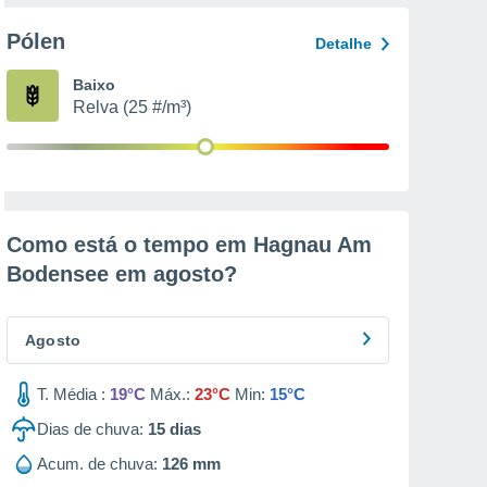
Pólen
Detalhe
Baixo
Relva (25 #/m³)
Como está o tempo em Hagnau Am
Bodensee em
agosto
?
Agosto
T. Média :
19°C
Máx.:
23°C
Min:
15°C
Dias de chuva:
15
dias
Acum. de chuva:
126 mm