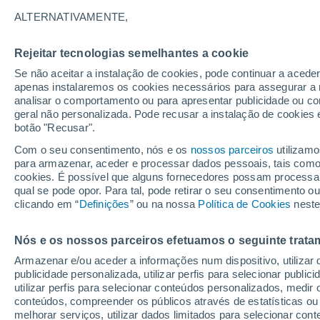
22°
ALTERNATIVAMENTE,
Rejeitar tecnologias semelhantes a cookie
Lua mingu
Se não aceitar a instalação de cookies, pode continuar a acede
Iluminada
Sensação de 22°
apenas instalaremos os cookies necessários para assegurar a 
analisar o comportamento ou para apresentar publicidade ou co
geral não personalizada. Pode recusar a instalação de cookies 
botão "Recusar".
Última hora
Subida das temperaturas, poeiras do Saara e
Com o seu consentimento, nós e os
nossos parceiros
utilizamo
chuva: datas e zonas mais afetadas em Portu
para armazenar, aceder e processar dados pessoais, tais como a
cookies. É possível que alguns fornecedores possam processa
O Tempo 1 - 7 Dias
Atualidade
Mapas de chuva
R
qual se pode opor. Para tal, pode retirar o seu consentimento 
clicando em “
Definições
” ou na nossa
Política de Cookies
neste
Nós e os nossos parceiros efetuamos o seguinte trata
Amanhã
Sábado
D
Hoje
Armazenar e/ou aceder a informações num dispositivo, utilizar da
7 Ago.
8 Ago.
6 Ago.
publicidade personalizada, utilizar perfis para selecionar public
utilizar perfis para selecionar conteúdos personalizados, med
conteúdos, compreender os públicos através de estatísticas ou
melhorar serviços, utilizar dados limitados para selecionar cont
70%