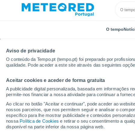
O tempo
Notíc
Aviso de privacidade
O conteúdo da Tempo.pt (tempo.pt) foi preparado por profissiona
qualidade. Pode aceder a este site através das seguintes opçõe
Aceitar cookies e aceder de forma gratuita
Início
Alemanha
Baden-Württemberg
Hagnau 
A publicidade digital personalizada, baseada em informações r
permite-nos financiar a nossa atividade para continuar a fornec
Tempo em Hagnau Am
Ao clicar no botão "Aceitar e continuar", pode aceder ao websit
nossos parceiros, que nos permitem seguir e analisar o compo
04:12
Quinta
específico para lhe mostrar publicidade e conteúdos persona
nossa
Política de Cookies
e retirar o seu consentimento a qua
disponível na parte inferior da nossa página web.
Nuvens dispersas