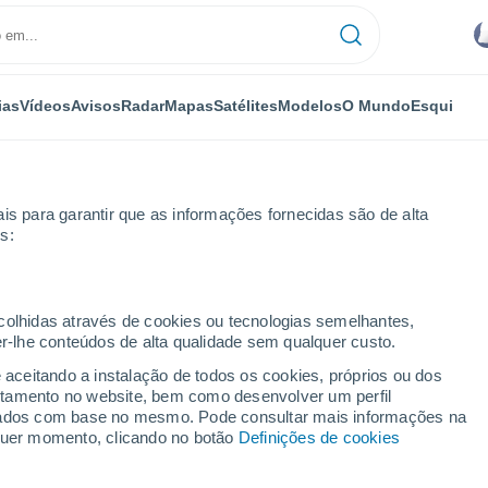
ias
Vídeos
Avisos
Radar
Mapas
Satélites
Modelos
O Mundo
Esqui
is para garantir que as informações fornecidas são de alta
s:
Am Bodensee
ecolhidas através de cookies ou tecnologias semelhantes,
er-lhe conteúdos de alta qualidade sem qualquer custo.
 Bodensee
e aceitando a instalação de todos os cookies, próprios ou dos
rtamento no website, bem como desenvolver um perfil
...
lizados com base no mesmo. Pode consultar mais informações na
lquer momento, clicando no botão
Definições de cookies
Por horas
Chuva fraca nas próximas horas