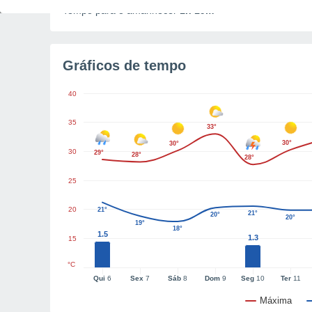
Tempo para o amanhecer
1h 19m
Gráficos de tempo
40
35
33°
30°
30°
30
29°
28°
28°
25
20
21°
21°
20°
20°
19°
18°
1.5
1.3
15
°C
Qui
6
Sex
7
Sáb
8
Dom
9
Seg
10
Ter
11
Máxima