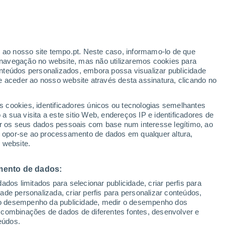
ante
r ao nosso site tempo.pt. Neste caso, informamo-lo de que
:
46%
navegação no website, mas não utilizaremos cookies para
nteúdos personalizados, embora possa visualizar publicidade
e aceder ao nosso website através desta assinatura, clicando no
s cookies, identificadores únicos ou tecnologias semelhantes
gal
 sua visita a este sitio Web, endereços IP e identificadores de
r os seus dados pessoais com base num interesse legítimo, ao
adar de Chuva
Satélites
Modelos
ou opor-se ao processamento de dados em qualquer altura,
 website.
mento de dados:
omingo
Segunda
Terça
Quarta
dos limitados para selecionar publicidade, criar perfis para
9 Ago.
10 Ago.
11 Ago.
12 Ago.
idade personalizada, criar perfis para personalizar conteúdos,
ir o desempenho da publicidade, medir o desempenho dos
 combinações de dados de diferentes fontes, desenvolver e
eúdos.
70%