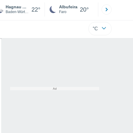
Hagnau Am Bodensee
Albufeira
Lisboa
22°
20°
Baden-Württemberg
Faro
Lisboa
°C