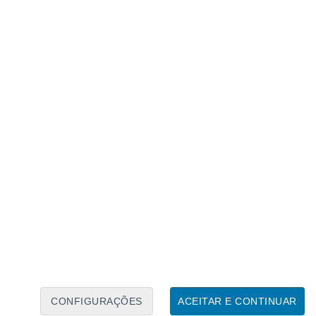
Calendário Lunar
Seg
Ter
Qua
Qui
Sex
Sáb
Domo
6
7
8
9
10
11
12
13
14
15
16
17
18
19
CONFIGURAÇÕES
ACEITAR E CONTINUAR