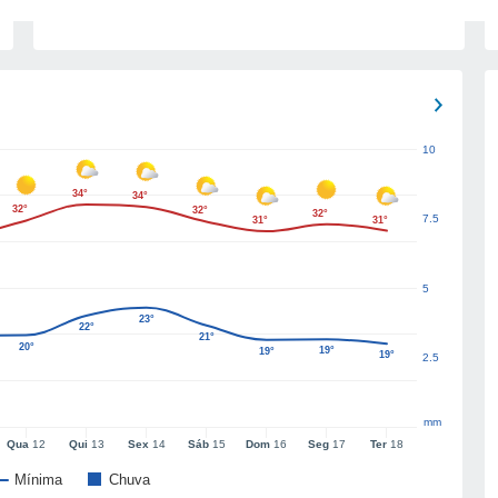
10
34°
34°
32°
32°
32°
7.5
31°
31°
5
23°
22°
21°
20°
19°
19°
19°
2.5
mm
Qua
12
Qui
13
Sex
14
Sáb
15
Dom
16
Seg
17
Ter
18
Mínima
Chuva