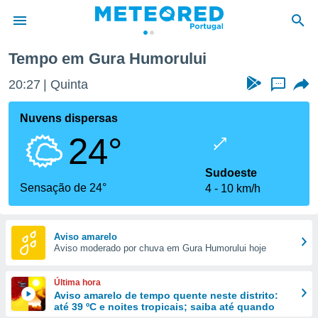
Tempo em Gura Humorului
de
20:27
Quinta
...
 da
empo.pt) foi
Nuvens dispersas
or
24°
is para
e as
 fornecidas
Sudoeste
 qualidade.
Sensação de 24°
4
10 km/h
r a este
s das
opções:
Aviso amarelo
Aviso moderado por chuva em Gura Humorului hoje
ookies e
 forma
Última hora
e digital
Aviso amarelo de tempo quente neste distrito:
até 39 ºC e noites tropicais; saiba até quando
da,