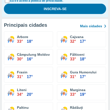
Eu li e aceito a política de privacidade.
Principais cidades
Mais cidades
Arbore
Cajvana
33°
18°
32°
17°
Câmpulung Moldovenesc
Fălticeni
30°
16°
33°
18°
Frasin
Gura Humorului
31°
17°
31°
17°
Liteni
Marginea
34°
20°
33°
19°
Paltinu
Rădăuţi