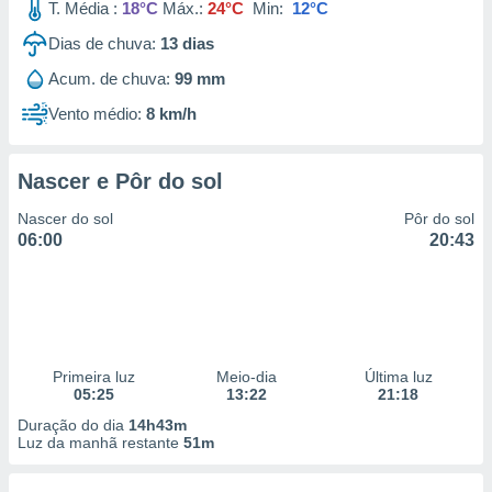
T. Média :
18°C
Máx.:
24°C
Min:
12°C
Dias de chuva:
13
dias
Acum. de chuva:
99 mm
Vento médio:
8 km/h
Nascer e Pôr do sol
Nascer do sol
Pôr do sol
06:00
20:43
Primeira luz
Meio-dia
Última luz
05:25
13:22
21:18
Duração do dia
14h43m
Luz da manhã restante
51m