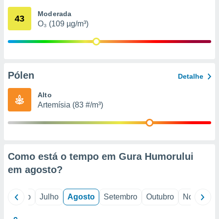
conteúdos.
Moderada
43
O₃ (109 µg/m³)
ção
ão através
de
,
 e
Pólen
Detalhe
dos,
Alto
publicidade
Artemísia (83 #/m³)
s, estudos
a e
mento de
ossos 1199
Como está o tempo em Gura Humorului
eiros
em
agosto
?
o
Junho
Julho
Agosto
Setembro
Outubro
Novembro