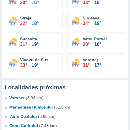
30°
16°
33°
18°
Straja
Suceava
32°
18°
34°
19°
Suceviţa
Vatra Dornei
31°
19°
28°
16°
Vicovu de Sus
Voroneţ
33°
19°
31°
17°
Localidades próximas
Voroneţ
(3.93 km)
Manastirea Humorului
(5.19 km)
Varfu Dealului
(6.86 km)
Capu Codrului
(7.43 km)