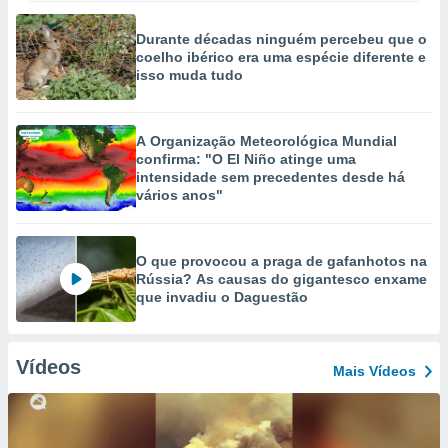
Durante décadas ninguém percebeu que o
coelho ibérico era uma espécie diferente e
isso muda tudo
A Organização Meteorológica Mundial
confirma: "O El Niño atinge uma
intensidade sem precedentes desde há
vários anos"
O que provocou a praga de gafanhotos na
Rússia? As causas do gigantesco enxame
que invadiu o Daguestão
Vídeos
Mais Vídeos