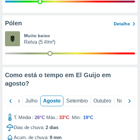
conteúdos.
ção
Pólen
Detalhe
ão através
de
Muito baixo
,
Relva (5 #/m³)
 e
dos,
publicidade
s, estudos
Como está o tempo em El Guijo em
a e
mento de
agosto
?
ossos 1199
o
Junho
Julho
Agosto
Setembro
Outubro
Novembro
eiros
T. Média :
26°C
Máx.:
33°C
Min:
19°C
Dias de chuva:
2
dias
Acum. de chuva:
9 mm