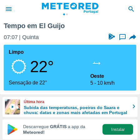
o
Tempo em El Guijo
de
07:07
Quinta
...
 da
empo.pt) foi
Limpo
or
22°
is para
e as
 fornecidas
Oeste
 qualidade.
Sensação de 22°
5
10 km/h
r a este
s das
opções:
Última hora
Subida das temperaturas, poeiras do Saara e
ookies e
chuva: datas e zonas mais afetadas em Portugal
 forma
Descarregue
GRÁTIS
a app da
Instalar
e digital
Meteored!
da,