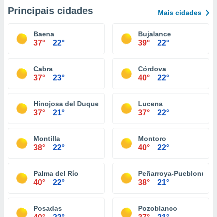
Principais cidades
Mais cidades
Baena
Bujalance
37°
22°
39°
22°
Cabra
Córdova
37°
23°
40°
22°
Hinojosa del Duque
Lucena
37°
21°
37°
22°
Montilla
Montoro
38°
22°
40°
22°
Palma del Río
Peñarroya-Pueblonuev
40°
22°
38°
21°
Posadas
Pozoblanco