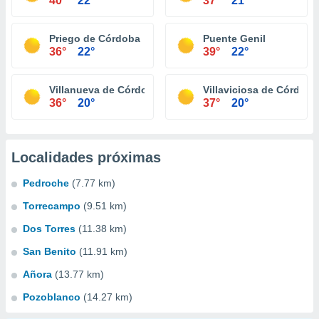
40°
22°
37°
21°
Priego de Córdoba
Puente Genil
36°
22°
39°
22°
Villanueva de Córdoba
Villaviciosa de Córdoba
36°
20°
37°
20°
Localidades próximas
Pedroche
(7.77 km)
Torrecampo
(9.51 km)
Dos Torres
(11.38 km)
San Benito
(11.91 km)
Añora
(13.77 km)
Pozoblanco
(14.27 km)