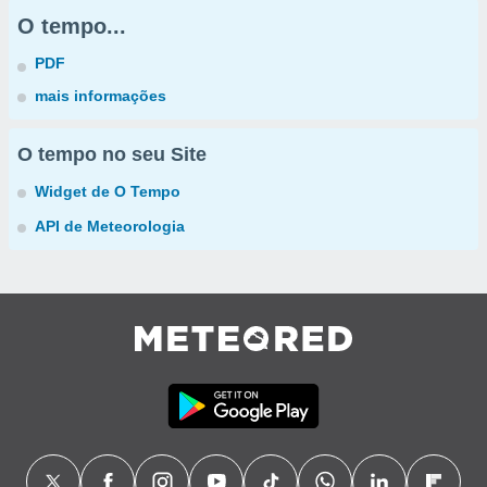
O tempo...
PDF
mais informações
O tempo no seu Site
Widget de O Tempo
API de Meteorologia