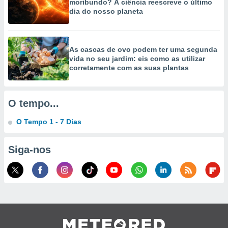
moribundo? A ciência reescreve o último
selecionar
dia do nosso planeta
a, criar
personalizar
tilizar
As cascas de ovo podem ter uma segunda
selecionar
vida no seu jardim: eis como as utilizar
corretamente com as suas plantas
dos, medir
nho da
, medir o
O tempo...
o dos
O Tempo 1 - 7 Dias
r os
ravés de
s ou
Siga-nos
s de dados
es fontes,
 e melhorar
ilizar dados
ara
conteúdos.
ção