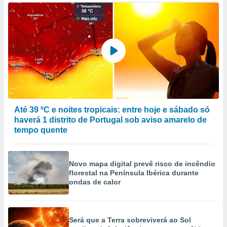
to ou opor-
essamento
m qualquer
ando em “
 ou na
 Cookies
te.
 nossos
Até 39 ºC e noites tropicais: entre hoje e sábado só
s o
haverá 1 distrito de Portugal sob aviso amarelo de
tempo quente
o de
e/ou aceder
Novo mapa digital prevê risco de incêndio
ões num
florestal na Península Ibérica durante
utilizar
ondas de calor
ados para
publicidade,
 para
Será que a Terra sobreviverá ao Sol
a, utilizar