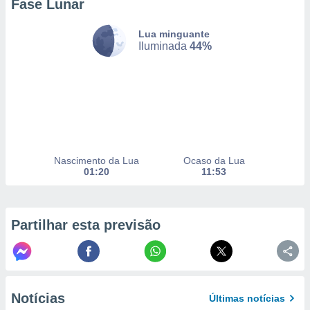
Fase Lunar
Lua minguante
nto, nós e
Iluminada
44%
arceiros
cookies,
ores únicos
ias
s para
 aceder e
dados
ais como a
Nascimento da Lua
Ocaso da Lua
 este sitio
01:20
11:53
eços IP e
ores de
possível
Partilhar esta previsão
es possam
os seus
oais com
nteresse
o qual se
ara tal,
Notícias
Últimas notícias
 o seu