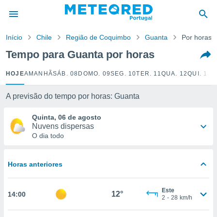
de
Início
Chile
Região de Coquimbo
Guanta
Por horas
 da
empo.pt) foi
Tempo para Guanta por horas
or
is para
HOJE
AMANHÃ
SÁB. 08
DOMO. 09
SEG. 10
TER. 11
QUA. 12
QUI. 13
S
e as
 fornecidas
 qualidade.
A previsão do tempo por horas: Guanta
r a este
s das
Quinta, 06 de agosto
opções:
Nuvens dispersas
O dia todo
ookies e
 forma
Horas anteriores
e digital
da,
Este
m
12°
14:00
2
-
28
km/h
 recolhidas
cookies ou