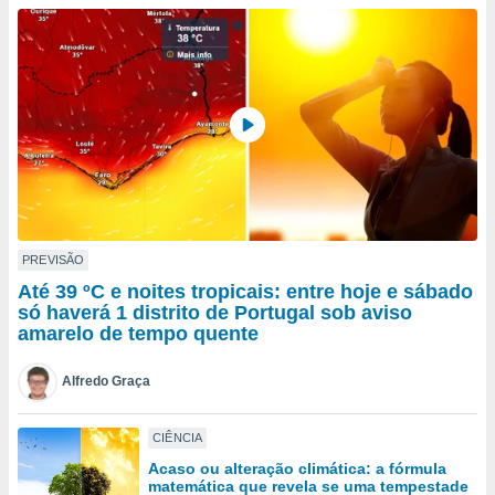
para lhe
licidade e
ados com
esmo. Pode
ais
s na nossa
 Cookies
e
u
nto a
omento,
 botão
de cookies
PREVISÃO
na parte
Até 39 ºC e noites tropicais: entre hoje e sábado
nossa
só haverá 1 distrito de Portugal sob aviso
.
amarelo de tempo quente
IVAMENTE,
Alfredo Graça
as
CIÊNCIA
tes a
Acaso ou alteração climática: a fórmula
matemática que revela se uma tempestade