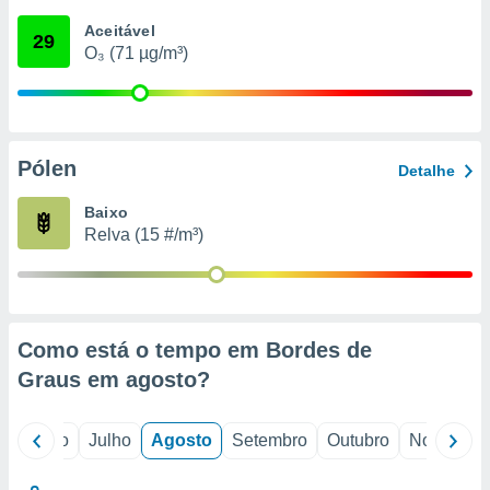
conteúdos.
Aceitável
29
O₃ (71 µg/m³)
ção
ão através
de
,
 e
Pólen
Detalhe
dos,
Baixo
publicidade
Relva (15 #/m³)
s, estudos
a e
mento de
ossos 1199
Como está o tempo em Bordes de
eiros
Graus em
agosto
?
o
Junho
Julho
Agosto
Setembro
Outubro
Novembro