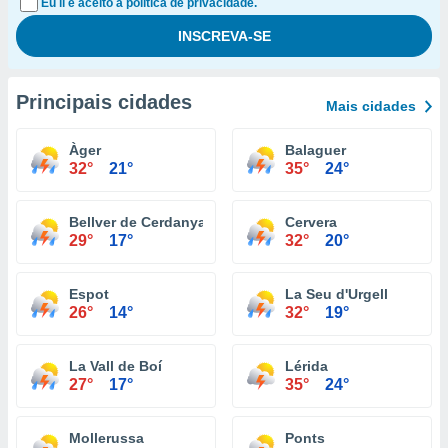
Eu li e aceito a política de privacidade.
Principais cidades
Mais cidades
Àger
Balaguer
32°
21°
35°
24°
Bellver de Cerdanya
Cervera
29°
17°
32°
20°
Espot
La Seu d'Urgell
26°
14°
32°
19°
La Vall de Boí
Lérida
27°
17°
35°
24°
Mollerussa
Ponts