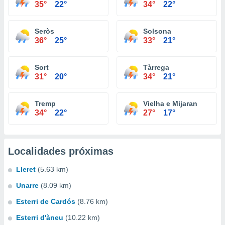
35°
22°
34°
22°
Seròs
Solsona
36°
25°
33°
21°
Sort
Tàrrega
31°
20°
34°
21°
Tremp
Vielha e Mijaran
34°
22°
27°
17°
Localidades próximas
Lleret
(5.63 km)
Unarre
(8.09 km)
Esterri de Cardós
(8.76 km)
Esterri d'àneu
(10.22 km)