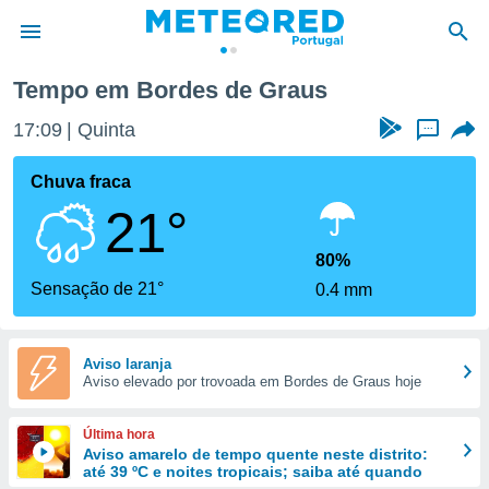
de Graus
Tempo em Bordes de Graus
de
17:09
Quinta
...
 da
empo.pt) foi
Chuva fraca
or
21°
is para
e as
 fornecidas
80%
 qualidade.
Sensação de 21°
0.4 mm
r a este
s das
opções:
Aviso laranja
Aviso elevado por trovoada em Bordes de Graus hoje
ookies e
 forma
Última hora
e digital
Aviso amarelo de tempo quente neste distrito:
até 39 ºC e noites tropicais; saiba até quando
da,