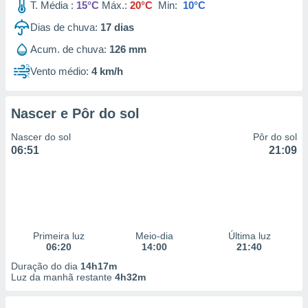
T. Média :
15°C
Máx.:
20°C
Min:
10°C
Dias de chuva:
17
dias
Acum. de chuva:
126 mm
Vento médio:
4 km/h
Nascer e Pôr do sol
Nascer do sol
Pôr do sol
06:51
21:09
Primeira luz
Meio-dia
Última luz
06:20
14:00
21:40
Duração do dia
14h17m
Luz da manhã restante
4h32m