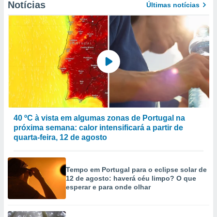
Notícias
Últimas notícias
to ou opor-
essamento
m qualquer
ando em “
 ou na
 Cookies
te.
 nossos
s o
40 ºC à vista em algumas zonas de Portugal na
o de
próxima semana: calor intensificará a partir de
quarta-feira, 12 de agosto
e/ou aceder
ões num
utilizar
Tempo em Portugal para o eclipse solar de
ados para
12 de agosto: haverá céu limpo? O que
publicidade,
esperar e para onde olhar
 para
a, utilizar