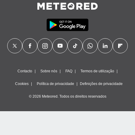
ão através
de
,
 e
dos,
publicidade
s, estudos
a e
mento de
Contacto
Sobre nós
FAQ
Termos de utilização
ossos 1199
eiros
Cookies
Política de privacidade
Definições de privacidade
© 2026 Meteored. Todos os direitos reservados