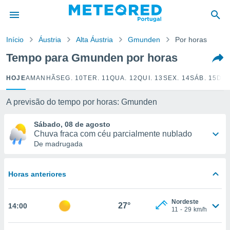
de
Início
Áustria
Alta Áustria
Gmunden
Por horas
 da
empo.pt) foi
Tempo para Gmunden por horas
or
is para
HOJE
AMANHÃ
SEG. 10
TER. 11
QUA. 12
QUI. 13
SEX. 14
SÁB. 15
DOM
e as
 fornecidas
 qualidade.
A previsão do tempo por horas: Gmunden
r a este
s das
Sábado, 08 de agosto
opções:
Chuva fraca com céu parcialmente nublado
De madrugada
ookies e
 forma
Horas anteriores
e digital
da,
Nordeste
m
27°
14:00
11
-
29
km/h
 recolhidas
cookies ou