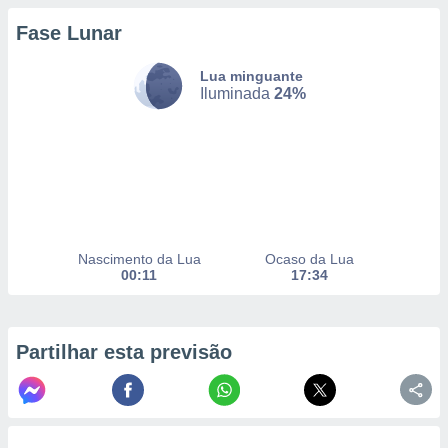
Fase Lunar
nto, nós e
Lua minguante
arceiros
Iluminada
24%
cookies,
ores únicos
ias
s para
 aceder e
dados
ais como a
 este sitio
eços IP e
Nascimento da Lua
Ocaso da Lua
ores de
00:11
17:34
possível
es possam
os seus
Partilhar esta previsão
oais com
nteresse
o qual se
ara tal,
 o seu