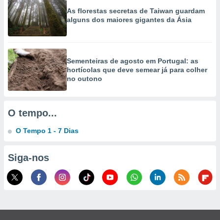
selecionar
As florestas secretas de Taiwan guardam
alguns dos maiores gigantes da Ásia
a, criar
personalizar
tilizar
selecionar
Sementeiras de agosto em Portugal: as
hortícolas que deve semear já para colher
dos, medir
no outono
nho da
, medir o
o dos
O tempo...
r os
ravés de
O Tempo 1 - 7 Dias
s ou
s de dados
es fontes,
Siga-nos
 e melhorar
ilizar dados
ara
conteúdos.
ção