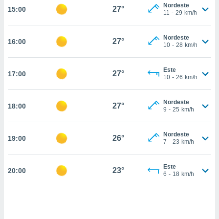
Nordeste
27°
15:00
, permite-
11
-
29
km/h
ar a nossa
ara
ACEITAR
Nordeste
 fornecer-
27°
16:00
E
10
-
28
km/h
os de alta
CONTINUAR
sem
sto.
Este
27°
17:00
CONFIGURAÇÕES
10
-
26
km/h
o botão
ontinuar",
r ao
Nordeste
27°
18:00
9
-
25
km/h
itando a
de todos os
óprios ou
Nordeste
26°
19:00
parceiros,
7
-
23
km/h
rmitem
lisar o
nto no
Este
23°
20:00
6
-
18
km/h
em como
 um perfil
para lhe
licidade e