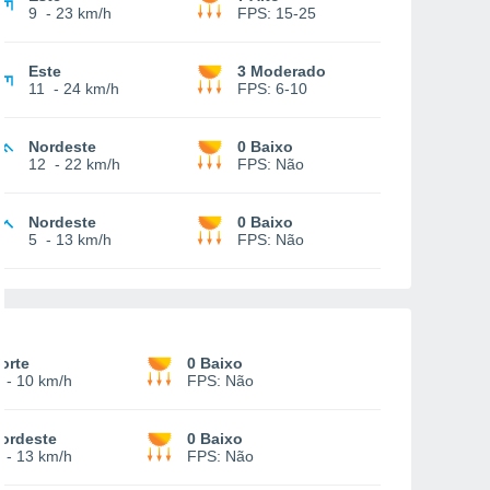
9
-
23 km/h
FPS:
15-25
Este
3 Moderado
11
-
24 km/h
FPS:
6-10
Nordeste
0 Baixo
12
-
22 km/h
FPS:
Não
Nordeste
0 Baixo
5
-
13 km/h
FPS:
Não
orte
0 Baixo
-
10 km/h
FPS:
Não
ordeste
0 Baixo
-
13 km/h
FPS:
Não