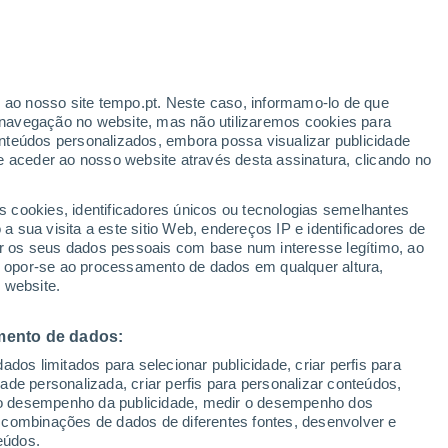
letterens
VENTO
PRECIPITAÇÃO
r ao nosso site tempo.pt. Neste caso, informamo-lo de que
12
15
18
21
00
03
06
09
12
15
18
21
00
navegação no website, mas não utilizaremos cookies para
nteúdos personalizados, embora possa visualizar publicidade
e aceder ao nosso website através desta assinatura, clicando no
30°
30°
s cookies, identificadores únicos ou tecnologias semelhantes
28°
28°
 sua visita a este sitio Web, endereços IP e identificadores de
27°
27°
r os seus dados pessoais com base num interesse legítimo, ao
31°
24°
ou opor-se ao processamento de dados em qualquer altura,
24°
23°
23°
 website.
22°
22°
mento de dados:
dos limitados para selecionar publicidade, criar perfis para
idade personalizada, criar perfis para personalizar conteúdos,
ir o desempenho da publicidade, medir o desempenho dos
 combinações de dados de diferentes fontes, desenvolver e
0.2
0.2
eúdos.