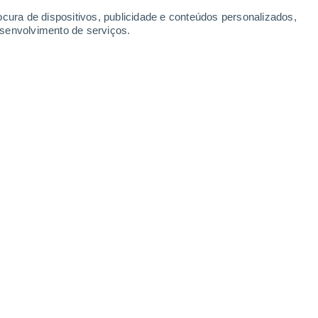
Domingo
9
ocura de dispositivos, publicidade e conteúdos personalizados,
esenvolvimento de serviços.
tterens
21°
Céu limpo
02:00
Sensação T.
21°
20°
Céu limpo
05:00
Sensação T.
20°
20°
Limpo
08:00
Sensação T.
20°
23°
Limpo
11:00
Sensação T.
25°