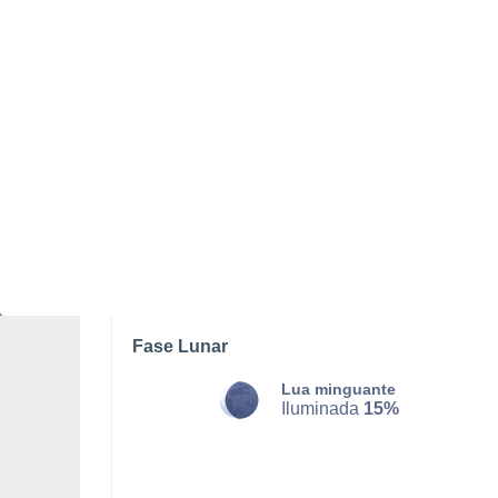
DOMINGO, 09 DE AGOSTO
Pela tarde
Chuva fraca com céu
parcialmente nublado
Nascer do sol às
06h21m
Pôr-do-sol às
20h52m
Primeira luz às
05:47
Última luz às
21:26
Fase Lunar
Lua minguante
Iluminada
15%