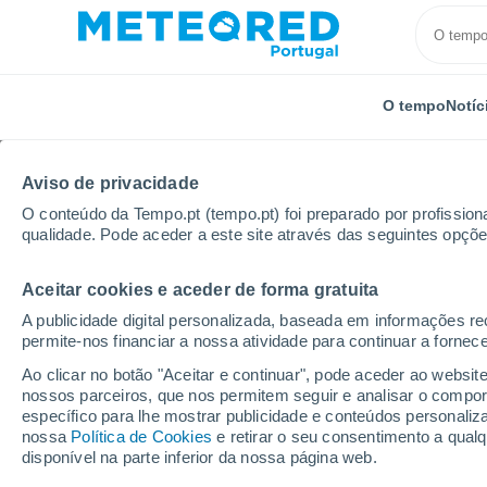
O tempo
Notíc
Aviso de privacidade
O conteúdo da Tempo.pt (tempo.pt) foi preparado por profissiona
qualidade. Pode aceder a este site através das seguintes opçõe
Aceitar cookies e aceder de forma gratuita
Início
Suíça
Friburgo
Gletterens
Por horas
A publicidade digital personalizada, baseada em informações r
permite-nos financiar a nossa atividade para continuar a fornec
Tempo para Gletterens
Ao clicar no botão "Aceitar e continuar", pode aceder ao websit
nossos parceiros, que nos permitem seguir e analisar o compo
específico para lhe mostrar publicidade e conteúdos persona
O Tempo 1 - 7 Dias
Por horas
nossa
Política de Cookies
e retirar o seu consentimento a qua
disponível na parte inferior da nossa página web.