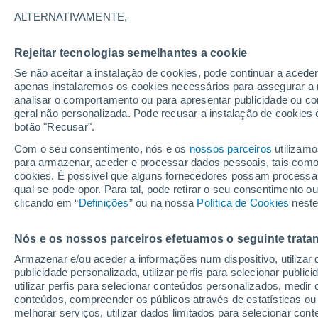
Gráfico do tempo por horas em G
ALTERNATIVAMENTE,
SÍMBOLO
TEMPERATURA
Rejeitar tecnologias semelhantes a cookie
Se não aceitar a instalação de cookies, pode continuar a acede
00
03
06
09
12
15
18
21
00
03
06
09
apenas instalaremos os cookies necessários para assegurar a 
analisar o comportamento ou para apresentar publicidade ou co
geral não personalizada. Pode recusar a instalação de cookies 
botão "Recusar".
Com o seu consentimento, nós e os
nossos parceiros
utilizamo
para armazenar, aceder e processar dados pessoais, tais como a
27°
26°
26°
cookies. É possível que alguns fornecedores possam processa
qual se pode opor. Para tal, pode retirar o seu consentimento 
clicando em “
Definições
” ou na nossa
23°
Política de Cookies
neste
22°
21°
20°
20°
20°
20°
19°
Nós e os nossos parceiros efetuamos o seguinte trata
Armazenar e/ou aceder a informações num dispositivo, utilizar da
publicidade personalizada, utilizar perfis para selecionar public
utilizar perfis para selecionar conteúdos personalizados, med
conteúdos, compreender os públicos através de estatísticas ou
melhorar serviços, utilizar dados limitados para selecionar cont