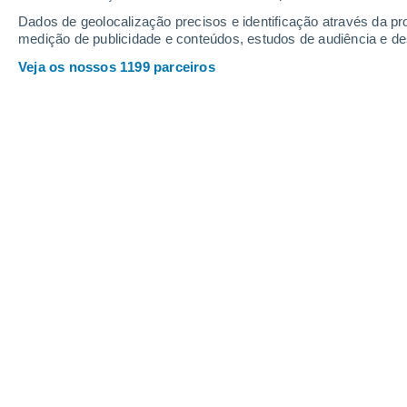
Sexta
7
Sábado
8
Dados de geolocalização precisos e identificação através da pr
medição de publicidade e conteúdos, estudos de audiência e d
Veja os nossos 1199 parceiros
A previsão do tempo por horas: Gle
SEXTA, 07 DE AGOSTO
O dia todo
Limpo
Nascer do sol às
06h19m
Pôr-do-sol às
20h55m
Primeira luz às
05:44
Última luz às
21:30
Fase Lunar