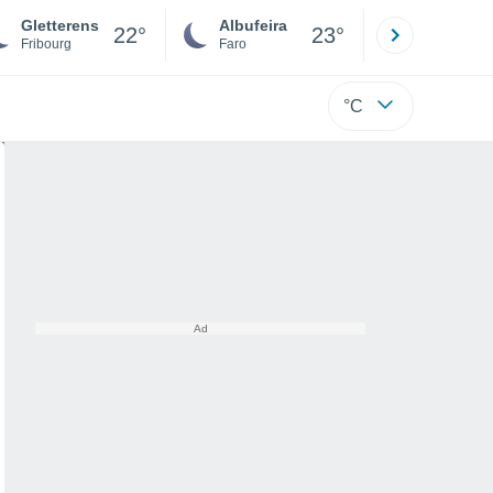
Gletterens
Albufeira
Lisboa
22°
23°
Fribourg
Faro
Lisboa
°C