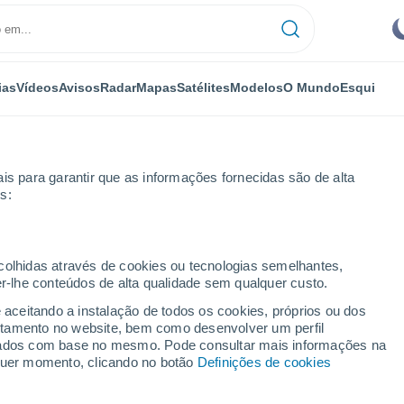
ias
Vídeos
Avisos
Radar
Mapas
Satélites
Modelos
O Mundo
Esqui
is para garantir que as informações fornecidas são de alta
s:
ecolhidas através de cookies ou tecnologias semelhantes,
er-lhe conteúdos de alta qualidade sem qualquer custo.
 por horas
e aceitando a instalação de todos os cookies, próprios ou dos
rtamento no website, bem como desenvolver um perfil
lizados com base no mesmo. Pode consultar mais informações na
lquer momento, clicando no botão
Definições de cookies