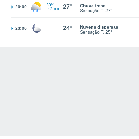
30%
27°
Chuva fraca
20:00
0.2 mm
Sensação T.
27°
24°
Nuvens dispersas
23:00
Sensação T.
25°