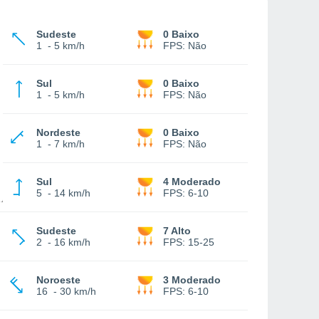
Sudeste
0 Baixo
1
-
5 km/h
FPS:
Não
Sul
0 Baixo
1
-
5 km/h
FPS:
Não
Nordeste
0 Baixo
1
-
7 km/h
FPS:
Não
Sul
4 Moderado
5
-
14 km/h
FPS:
6-10
Sudeste
7 Alto
2
-
16 km/h
FPS:
15-25
Noroeste
3 Moderado
16
-
30 km/h
FPS:
6-10