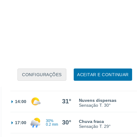
23°
Parcialmente nublado
02:00
Sensação T.
24°
22°
Parcialmente nublado
05:00
Sensação T.
22°
22°
Nuvens dispersas
08:00
Sensação T.
22°
CONFIGURAÇÕES
ACEITAR E CONTINUAR
27°
Nuvens dispersas
11:00
Sensação T.
27°
31°
Nuvens dispersas
14:00
Sensação T.
30°
30%
30°
Chuva fraca
17:00
0.2 mm
Sensação T.
29°