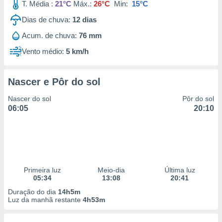
T. Média :
21°C
Máx.:
26°C
Min:
15°C
Dias de chuva:
12
dias
Acum. de chuva:
76 mm
Vento médio:
5 km/h
Nascer e Pôr do sol
Nascer do sol
Pôr do sol
06:05
20:10
Primeira luz
Meio-dia
Última luz
05:34
13:08
20:41
Duração do dia
14h5m
Luz da manhã restante
4h53m