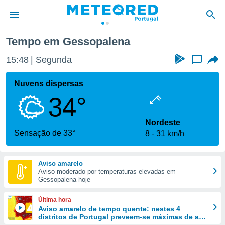
Tempo em Gessopalena
de
15:48
Segunda
...
 da
empo.pt) foi
Nuvens dispersas
or
34°
is para
e as
 fornecidas
Nordeste
 qualidade.
Sensação de 33°
8
31 km/h
r a este
s das
opções:
Aviso amarelo
Aviso moderado por temperaturas elevadas em
ookies e
Gessopalena hoje
 forma
Última hora
e digital
Aviso amarelo de tempo quente: nestes 4
distritos de Portugal preveem-se máximas de até
da,