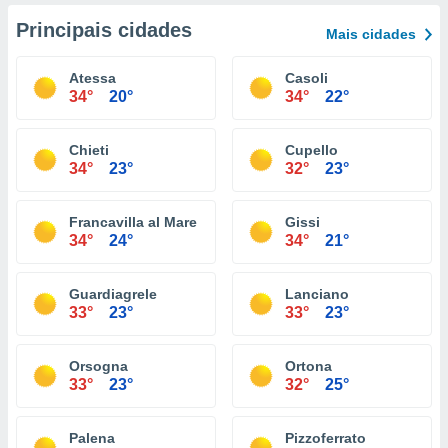
Principais cidades
Mais cidades
Atessa
Casoli
34°
20°
34°
22°
Chieti
Cupello
34°
23°
32°
23°
Francavilla al Mare
Gissi
34°
24°
34°
21°
Guardiagrele
Lanciano
33°
23°
33°
23°
Orsogna
Ortona
33°
23°
32°
25°
Palena
Pizzoferrato