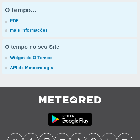
O tempo...
PDF
mais informações
O tempo no seu Site
Widget de O Tempo
API de Meteorologia