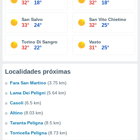
32°
18°
32°
18°
San Salvo
San Vito Chietino
33°
24°
32°
25°
Torino Di Sangro
Vasto
32°
22°
31°
25°
Localidades próximas
Fara San Martino
(3.75 km)
Lama Dei Peligni
(5.64 km)
Casoli
(6.5 km)
Altino
(8.03 km)
Taranta Peligna
(8.5 km)
Torricella Peligna
(8.73 km)