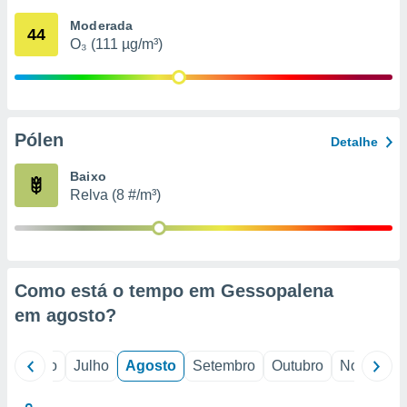
conteúdos.
Moderada
44
O₃ (111 µg/m³)
ção
ão através
de
,
 e
Pólen
Detalhe
dos,
Baixo
publicidade
Relva (8 #/m³)
s, estudos
a e
mento de
ossos 1199
Como está o tempo em Gessopalena
eiros
em
agosto
?
o
Junho
Julho
Agosto
Setembro
Outubro
Novembro