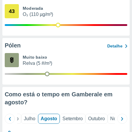
conteúdos.
Moderada
43
O₃ (110 µg/m³)
ção
ão através
de
,
 e
Pólen
Detalhe
dos,
Muito baixo
publicidade
Relva (5 #/m³)
s, estudos
a e
mento de
ossos 1199
Como está o tempo em Gamberale em
eiros
agosto
?
o
Junho
Julho
Agosto
Setembro
Outubro
Novembro