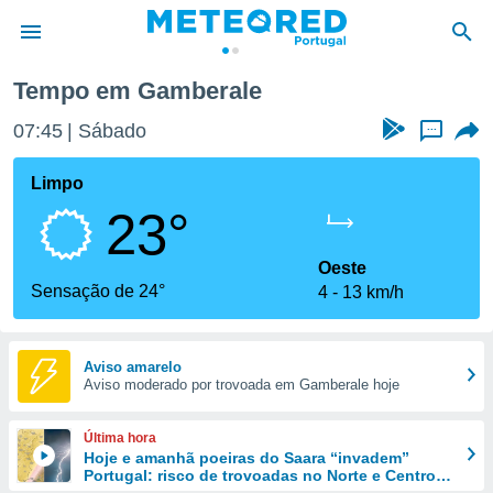
Tempo em Gamberale
de
07:45
Sábado
...
 da
empo.pt) foi
Limpo
or
23°
is para
e as
 fornecidas
Oeste
 qualidade.
Sensação de 24°
4
13 km/h
r a este
s das
opções:
Aviso amarelo
Aviso moderado por trovoada em Gamberale hoje
ookies e
 forma
Última hora
e digital
Hoje e amanhã poeiras do Saara “invadem”
Portugal: risco de trovoadas no Norte e Centro
da,