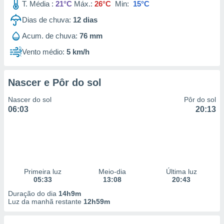
T. Média :
21°C
Máx.:
26°C
Min:
15°C
Dias de chuva:
12
dias
Acum. de chuva:
76 mm
Vento médio:
5 km/h
Nascer e Pôr do sol
Nascer do sol
Pôr do sol
06:03
20:13
Primeira luz
Meio-dia
Última luz
05:33
13:08
20:43
Duração do dia
14h9m
Luz da manhã restante
12h59m