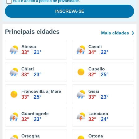
Eu li e aceito a política de privacidade.
Principais cidades
Mais cidades
Atessa
Casoli
33°
21°
34°
22°
Chieti
Cupello
33°
23°
32°
25°
Francavilla al Mare
Gissi
33°
25°
33°
23°
Guardiagrele
Lanciano
32°
23°
32°
24°
Orsogna
Ortona