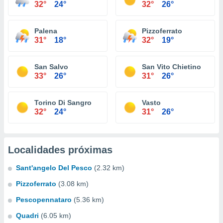
32°
24°
32°
26°
Palena
Pizzoferrato
31°
18°
32°
19°
San Salvo
San Vito Chietino
33°
26°
31°
26°
Torino Di Sangro
Vasto
32°
24°
31°
26°
Localidades próximas
Sant'angelo Del Pesco
(2.32 km)
Pizzoferrato
(3.08 km)
Pescopennataro
(5.36 km)
Quadri
(6.05 km)