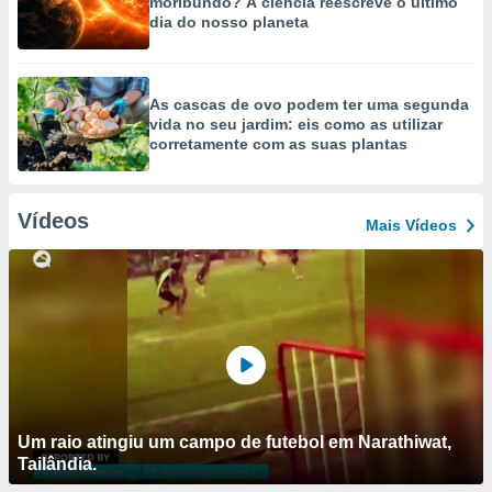
moribundo? A ciência reescreve o último
dia do nosso planeta
As cascas de ovo podem ter uma segunda
vida no seu jardim: eis como as utilizar
corretamente com as suas plantas
Vídeos
Mais Vídeos
Um raio atingiu um campo de futebol em Narathiwat,
Tailândia.