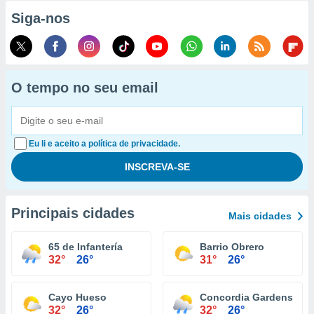
Siga-nos
O tempo no seu email
Eu li e aceito a política de privacidade.
Principais cidades
Mais cidades
65 de Infantería
Barrio Obrero
32°
26°
31°
26°
Cayo Hueso
Concordia Gardens
32°
26°
32°
26°