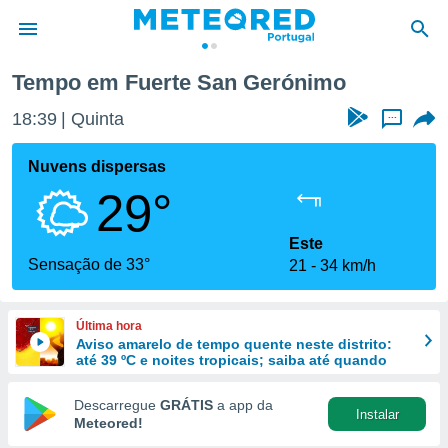
Gerónimo
Tempo em Fuerte San Gerónimo
de
18:39
Quinta
...
 da
empo.pt) foi
Nuvens dispersas
or
29°
is para
e as
 fornecidas
Este
 qualidade.
Sensação de 33°
21
34 km/h
r a este
s das
opções:
Última hora
Aviso amarelo de tempo quente neste distrito:
ookies e
até 39 ºC e noites tropicais; saiba até quando
 forma
Descarregue
GRÁTIS
a app da
Instalar
e digital
Meteored!
da,