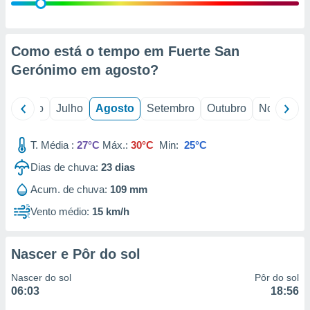
conteúdos.
ção
Como está o tempo em Fuerte San
ão através
Gerónimo em
agosto
?
de
,
 e
o
Junho
Julho
Agosto
Setembro
Outubro
Novembro
dos,
publicidade
T. Média :
27°C
Máx.:
30°C
Min:
25°C
s, estudos
Dias de chuva:
23
dias
a e
mento de
Acum. de chuva:
109 mm
Vento médio:
15 km/h
ossos 1199
eiros
Nascer e Pôr do sol
Nascer do sol
Pôr do sol
06:03
18:56