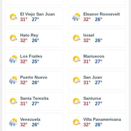
El Viejo San Juan
Eleanor Roosevelt
31°
27°
32°
26°
Hato Rey
Israel
32°
26°
32°
26°
Los Frailes
Marruecos
32°
25°
31°
27°
Puerto Nuevo
San Juan
32°
26°
31°
27°
Santa Teresita
Santurce
31°
27°
31°
27°
Venezuela
Villa Panamericana
32°
26°
32°
26°