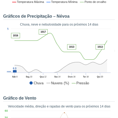
da em
Temperatura Máxima
Temperatura Mínima
Ponto de orvalho
 recolhidas
 cookies ou
Gráficos de Precipitação – Névoa
logias
s, permite-
Chuva, neve e nebulosidade para os próximos 14 dias
iar a nossa
1
5
de para
1017
ACEITAR
1016
a fornecer-
E
dos de alta
CONTINUAR
ade sem
1013
1013
5
r custo.
CONFIGURAÇÕES
 no botão
continuar",
0.3
eder ao
mm
ceitando a
Sáb
8
Seg
10
Qua
12
Sex
14
Dom
16
Ter
18
Qui
20
de todos os
Chuva
Nuvens (%)
Pressão
róprios ou
 parceiros,
permitem
Gráfico de Vento
analisar o
mento no
Velocidade média, direção e rajadas de vento para os próximos 14 dias
 bem como
60
r um perfil
50