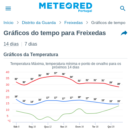
Início
Distrito da Guarda
Freixedas
Gráficos de tempo
o de
Gráficos do tempo para Freixedas
cidade
eúdo da
14 dias
7 dias
empo.pt) foi
ado por
Gráficos da Temperatura
nais para
r que as
Temperatura Máxima, temperatura mínima e ponto de orvalho para os
próximos 14 dias
 fornecidas
40
37°
 qualidade.
36°
36°
35°
34°
35
er a este
32°
32°
31°
31°
31°
31°
30°
29°
28°
30
avés das
s opções:
25
18°
20
18°
17°
17°
17°
17°
17°
16°
16°
15°
15°
15°
15°
cookies e
14°
15
de forma
10
uita
5
ade digital
°C
lizada,
Sáb
8
Seg
10
Qua
12
Sex
14
Dom
16
Ter
18
Qui
20