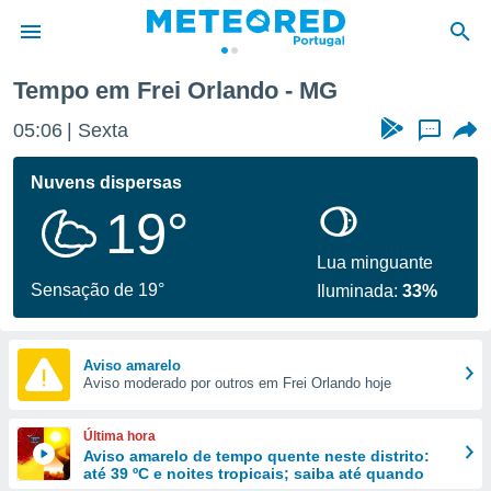
Tempo em Frei Orlando - MG
de
05:06
Sexta
...
 da
empo.pt) foi
Nuvens dispersas
or
19°
is para
e as
 fornecidas
Lua minguante
 qualidade.
Sensação de 19°
Iluminada:
33%
r a este
s das
opções:
Aviso amarelo
Aviso moderado por outros em Frei Orlando hoje
ookies e
 forma
Última hora
e digital
Aviso amarelo de tempo quente neste distrito:
até 39 ºC e noites tropicais; saiba até quando
da,