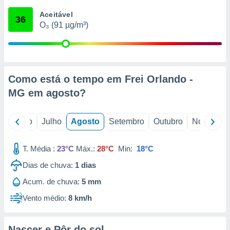
conteúdos.
Aceitável
36
O₃ (91 µg/m³)
ção
ão através
de
,
 e
Como está o tempo em Frei Orlando -
MG em
agosto
?
dos,
publicidade
s, estudos
o
Junho
Julho
Agosto
Setembro
Outubro
Novembro
a e
mento de
T. Média :
23°C
Máx.:
28°C
Min:
18°C
ossos 1199
Dias de chuva:
1
dias
eiros
Acum. de chuva:
5 mm
Vento médio:
8 km/h
Nascer e Pôr do sol