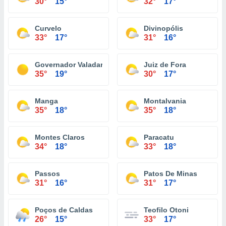
30°
15°
32°
17°
Curvelo
Divinopólis
33°
17°
31°
16°
Governador Valadares
Juiz de Fora
35°
19°
30°
17°
Manga
Montalvania
35°
18°
35°
18°
Montes Claros
Paracatu
34°
18°
33°
18°
Passos
Patos De Minas
31°
16°
31°
17°
Poços de Caldas
Teofilo Otoni
26°
15°
33°
17°