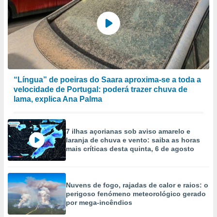
selecionar
a, criar
personalizar
tilizar
selecionar
dos, medir
“Língua” de poeiras do Saara aproxima-se a toda a
nho da
, medir o
velocidade de Portugal: poderá trazer chuva de
o dos
lama, explica Ana Palma
r os
ravés de
7 ilhas açorianas sob aviso amarelo e
s ou
laranja de chuva e vento: saiba as horas
s de dados
mais críticas desta quinta, 6 de agosto
es fontes,
 e melhorar
ilizar dados
ara
Nuvens de fogo, rajadas de calor e raios: o
conteúdos.
perigoso fenómeno meteorológico gerado
por mega-incêndios
ção