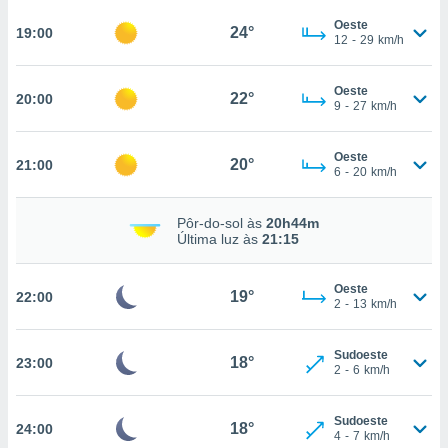
osso site
este caso,
Oeste
24°
19:00
12
-
29
km/h
lo de que
talaremos
Oeste
22°
20:00
s para
9
-
27
km/h
a navegação
, mas não
Oeste
s cookies
20°
21:00
6
-
20
km/h
ar o
nto ou
ntar
Pôr-do-sol às
20h44m
 ou
Última luz às
21:15
dos,
Oeste
ssa
19°
22:00
2
-
13
km/h
ublicidade
ada. Pode
Sudoeste
18°
23:00
nstalação de
2
-
6
km/h
ceder ao
ite através
Sudoeste
atura,
18°
24:00
4
-
7
km/h
 botão