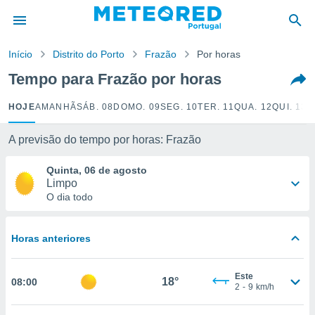
de
Início
Distrito do Porto
Frazão
Por horas
 da
empo.pt) foi
Tempo para Frazão por horas
or
is para
HOJE
AMANHÃ
SÁB. 08
DOMO. 09
SEG. 10
TER. 11
QUA. 12
QUI. 13
S
e as
 fornecidas
 qualidade.
A previsão do tempo por horas: Frazão
r a este
s das
Quinta, 06 de agosto
opções:
Limpo
O dia todo
ookies e
 forma
Horas anteriores
e digital
da,
Este
m
18°
08:00
2
-
9
km/h
 recolhidas
cookies ou