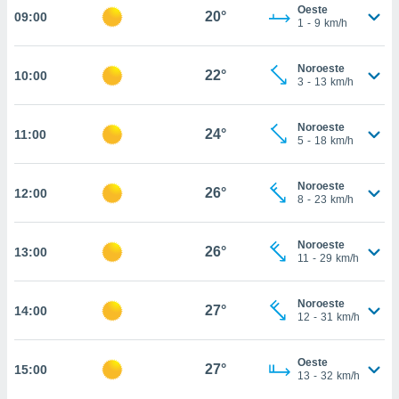
Oeste
20°
09:00
, permite-
1
-
9
km/h
ar a nossa
ara
ACEITAR
Noroeste
 fornecer-
22°
10:00
E
3
-
13
km/h
os de alta
CONTINUAR
sem
sto.
Noroeste
24°
11:00
CONFIGURAÇÕES
5
-
18
km/h
o botão
ontinuar",
r ao
Noroeste
26°
12:00
8
-
23
km/h
itando a
de todos os
óprios ou
Noroeste
26°
13:00
parceiros,
11
-
29
km/h
rmitem
lisar o
nto no
Noroeste
27°
14:00
12
-
31
km/h
em como
 um perfil
para lhe
Oeste
27°
15:00
licidade e
13
-
32
km/h