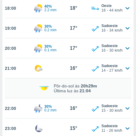
Oeste
40%
18°
18:00
2.2 mm
18
-
44
km/h
nto, nós e
arceiros
Sudoeste
30%
17°
19:00
0.2 mm
16
-
34
km/h
cookies,
ores únicos
ias
Sudoeste
30%
17°
20:00
s para
0.1 mm
16
-
30
km/h
 aceder e
dados
ais como a
Sudoeste
16°
21:00
14
-
27
km/h
 este sitio
eços IP e
ores de
Pôr-do-sol às
20h29m
possível
Última luz às
21:04
es possam
os seus
Sudoeste
30%
16°
22:00
0.2 mm
15
-
30
km/h
oais com
nteresse
o qual se
Sudoeste
15°
23:00
ara tal,
11
-
26
km/h
 o seu