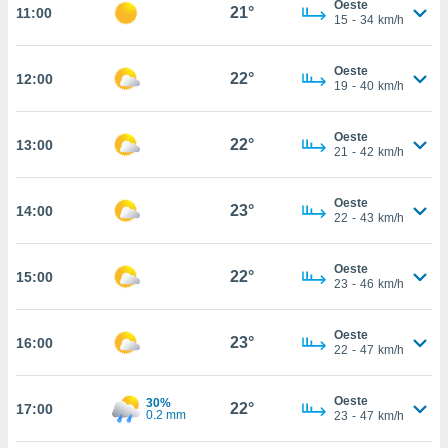
Oeste
osso site
21°
11:00
15
-
34
km/h
este caso,
lo de que
talaremos
Oeste
22°
12:00
19
-
40
km/h
s para
a navegação
Oeste
, mas não
22°
13:00
21
-
42
km/h
s cookies
ar o
nto ou
Oeste
23°
14:00
ntar
22
-
43
km/h
 ou
Oeste
dos,
22°
15:00
23
-
46
km/h
ssa
ublicidade
Oeste
23°
16:00
ada. Pode
22
-
47
km/h
nstalação de
ceder ao
Oeste
30%
ite através
22°
17:00
0.2 mm
23
-
47
km/h
atura,
 botão