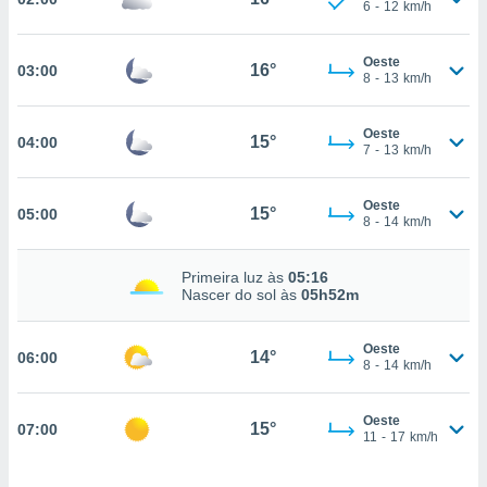
6
-
12
km/h
, permite-
ar a nossa
Oeste
ara
16°
03:00
ACEITAR
8
-
13
km/h
 fornecer-
E
os de alta
CONTINUAR
sem
Oeste
15°
04:00
7
-
13
km/h
sto.
CONFIGURAÇÕES
o botão
ontinuar",
Oeste
15°
05:00
8
-
14
km/h
r ao
itando a
de todos os
Primeira luz às
05:16
óprios ou
Nascer do sol às
05h52m
parceiros,
rmitem
Oeste
lisar o
14°
06:00
8
-
14
km/h
nto no
em como
 um perfil
Oeste
15°
07:00
para lhe
11
-
17
km/h
licidade e