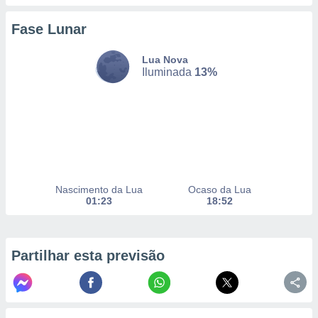
selecionar
Fase Lunar
a, criar
personalizar
Lua Nova
tilizar
Iluminada
13%
selecionar
dos, medir
nho da
, medir o
o dos
r os
ravés de
Nascimento da Lua
Ocaso da Lua
s ou
01:23
18:52
s de dados
es fontes,
 e melhorar
ilizar dados
Partilhar esta previsão
ara
conteúdos.
ção