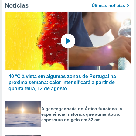
Notícias
Últimas notícias
ão através
de
,
 e
dos,
publicidade
s, estudos
a e
mento de
40 ºC à vista em algumas zonas de Portugal na
ossos 1199
próxima semana: calor intensificará a partir de
eiros
quarta-feira, 12 de agosto
A geoengenharia no Ártico funciona: a
experiência histórica que aumentou a
espessura do gelo em 32 cm