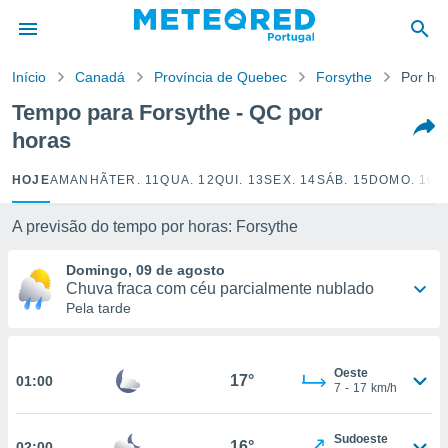
de
Início
Canadá
Província de Quebec
Forsythe
Por ho
 da
empo.pt) foi
Tempo para Forsythe - QC por
or
horas
is para
e as
 fornecidas
HOJE
AMANHÃ
TER. 11
QUA. 12
QUI. 13
SEX. 14
SÁB. 15
DOMO. 16
S
 qualidade.
r a este
A previsão do tempo por horas: Forsythe
s das
opções:
Domingo, 09 de agosto
Chuva fraca com céu parcialmente nublado
ookies e
Pela tarde
 forma
e digital
Oeste
da,
17°
01:00
7
-
17
km/h
m
 recolhidas
cookies ou
Sudoeste
16°
02:00